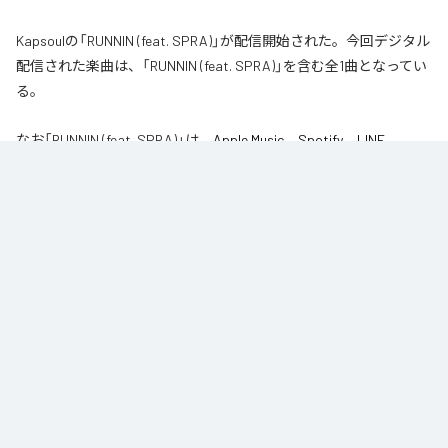
Kapsoulの「RUNNIN (feat. SPRA)」が配信開始された。今回デジタル
配信された楽曲は、「RUNNIN (feat. SPRA)」を含む全1曲となってい
る。
なお「
RUNNIN (feat. SPRA)
」は、
Apple Music
、
Spotify
、
LINE
MUSIC
、
YouTube Music
、
Amazon Music Unlimited
などの音楽配信サ
ービスで聴くことができる。
各配信サービス：
RUNNIN (feat. SPRA)
1
：
RUNNIN (feat. SPRA)
Kapsoul