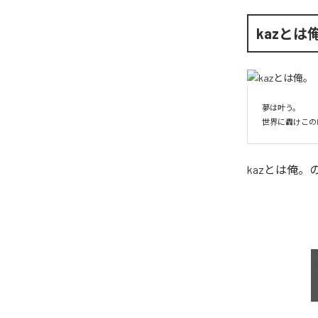
kazとは
夢は叶う。

世界に轟けこの
kazとは俺。