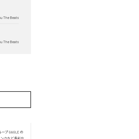
su The Beats
su The Beats
 GAGLE の
ァンクなど多彩な