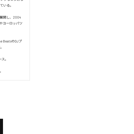
ている。

展開し、2004
カやヨーロッパツ
 BeatsのDJプ
。

ース。

。