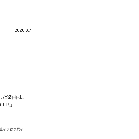
2026.8.7
信された楽曲は、
NGER)」
現が重なり合う異な