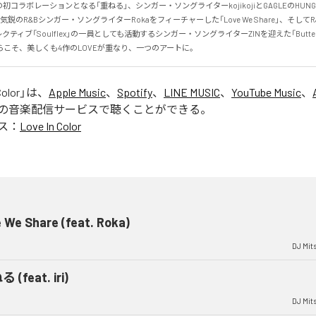
の初コラボレーションとなる「重ねる」、シンガー・ソングライターkojikojiとGAGLEのHUN
鋭のR&Bシンガー・ソングライターRokaをフィーチャーした「Love We Share」、そしてR&
ティブ「Soulflex」の一員としても活動するシンガー・ソングライターZINを迎えた「Butter
こそ、美しくも4作のLOVEが重なり、一つのアートに。
Color
」は、
Apple Music
、
Spotify
、
LINE MUSIC
、
YouTube Music
、
の音楽配信サービスで聴くことができる。
ス：
Love In Color
 We Share (feat. Roka)
DJ Mit
 (feat. iri)
DJ Mit