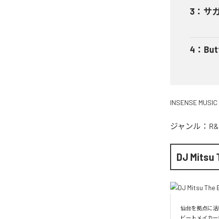
3
：
サガリ
4
：
But
INSENSE MUSIC
ジャンル：
R&
DJ Mitsu 
仙台を拠点に活動
ビートメイカー