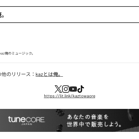
俺。
kaz俺のミュージック。
の他のリリース：
kazとは俺。
https://lit.link/kaztowaore