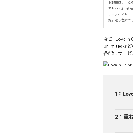
収録曲は、iriと
ガリバナ」、新進気
アーティストコレク
録。違う色だから
なお「
Love In 
Unlimited
など
各配信サービ
1
：
Love
2
：
重ねる