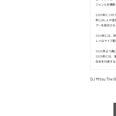
ジャンルを横断
2003年にソロ
年にはL.A.の
アーを成功させ
2014年には、世
レイはライブ配
2020年より再
2025年には、海
日本を代表する
DJ Mitsu The 