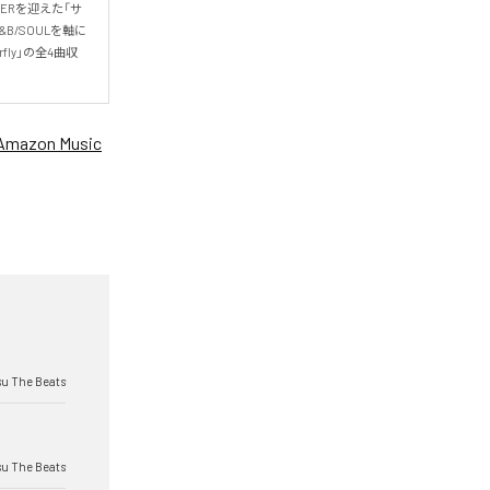
GERを迎えた「サ
B/SOULを軸に
fly」の全4曲収
Amazon Music
su The Beats
su The Beats