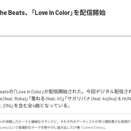
 The Beats、「Love In Color」を配信開始
The Beatsの「Love In Color」が配信開始された。今回デジタル配
e (feat. Roka)」「重ねる (feat. iri)」「サガリバナ (feat. kojikoji & HU
 (feat. ZIN)」を含む全4曲となっている。
 the Beatsの卓越したビートと繊細なサウンドに、それぞれのアーティストが持つ個性豊かな表
ve」という普遍的なテーマを鮮やかに描き出したEP集 『Love In Color』。
