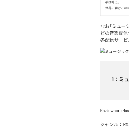
夢は叶う。

世界に轟けこのk
なお「
ミュー
どの音楽配信
各配信サービ
1
：
ミ
Kaztowaore Mus
ジャンル：
R&