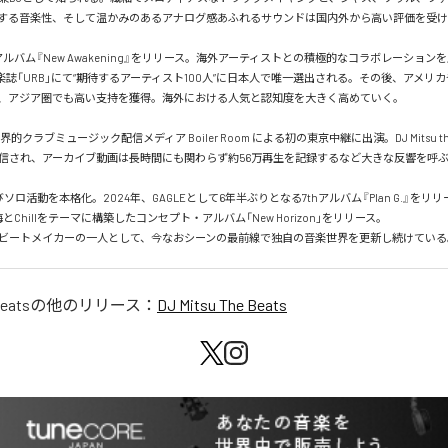
する音楽性、そして温かみのあるアナログ感あふれるサウンドは国内外から高い評価を受け
アルバム『New Awakening』をリリース。海外アーティストとの積極的なコラボレーションを
音楽誌「URB」にて“期待するアーティスト100人”に日本人で唯一選出される。その後、アメリ
、アジア圏でも高い支持を獲得。海外における人気と認知度を大きく高めていく。

界的クラブミュージック配信メディア Boiler Room による初の東京中継に出演。DJ Mitsu the
信され、アーカイブ動画は長時間にも関わらず約56万再生を記録するなど大きな反響を呼ぶ
びソロ活動を本格化。2024年、GAGLEとして6年半ぶりとなる7thアルバム『Plan G.』をリリ
とChillをテーマに構築したコンセプト・アルバム「New Horizon」をリリース。

ビートメイカーの一人として、今なおシーンの最前線で独自の音楽世界を更新し続けている
Beats
の他のリリース：
DJ Mitsu The Beats