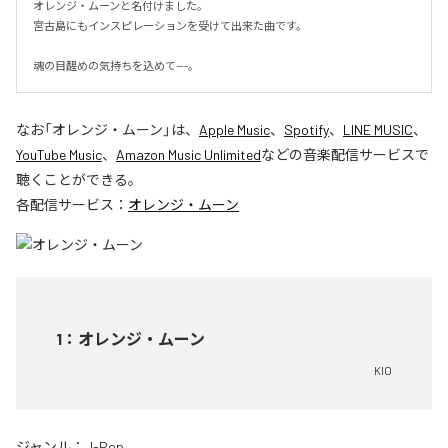
オレンジ・ムーンと名付けました。

宮古島にもインスピレーションを受けて出来た曲です。

魂の目醒めの気持ちを込めて---。
なお「
オレンジ・ムーン
」は、
Apple Music
、
Spotify
、
LINE MUSIC
、
YouTube Music
、
Amazon Music Unlimited
などの音楽配信サービスで
聴くことができる。
各配信サービス：
オレンジ・ムーン
1
：
オレンジ・ムーン
KIO
ジャンル：
J-Pop