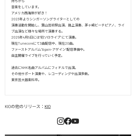
持ちから

音楽をしています。

アメリカ西海岸が好き！

2023年よりシンガーソングライターとしての

演奏活動を開始し、葉山芸術祭出演、路上演奏、茅ヶ崎ビーチピアノ、ライ
ブ出演など様々な場所で演奏する。

2025年4月5日には"初ソロライブ" にて演奏。

現在Tunecoreにて3曲配信中、現在20曲。

ファーストアルバム”Again-アゲイン”配信準備中。

自主開催ライブを行っていく予定。

過去にNHK名曲アルバムにフィドルで出演。

その他サポート演奏や、レコーディングや出演多数。

東京芸大器楽科卒。

KIO
の他のリリース：
KIO