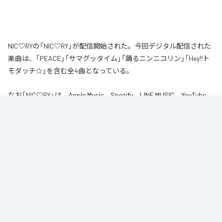
NIC♡RYの「NIC♡RY」が配信開始された。今回デジタル配信された
楽曲は、「PEACE」「サマグッタイム」「踊るニンニコリン」「Hey!!ト
モダッチ☆」を含む全4曲となっている。
なお「
NIC♡RY
」は、
Apple Music
、
Spotify
、
LINE MUSIC
、
YouTube
Music
、
Amazon Music Unlimited
などの音楽配信サービスで聴くこと
ができる。
各配信サービス：
NIC♡RY
1
：
PEACE
NIC♡RY