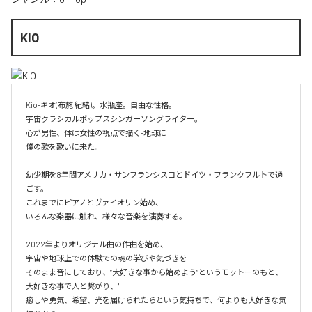
KIO
Kio-キオ(布施 紀緒)。水瓶座。自由な性格。

宇宙クラシカルポップスシンガーソングライター。

心が男性、体は女性の視点で描く-地球に

僕の歌を歌いに来た。

幼少期を8年間アメリカ・サンフランシスコとドイツ・フランクフルトで過
ごす。

これまでにピアノとヴァイオリン始め、

いろんな楽器に触れ、様々な音楽を演奏する。

2022年よりオリジナル曲の作曲を始め、

宇宙や地球上での体験での魂の学びや気づきを

そのまま音にしており、”大好きな事から始めよう”というモットーのもと、
大好きな事で人と繋がり、"

癒しや勇気、希望、光を届けられたらという気持ちで、何よりも大好きな気