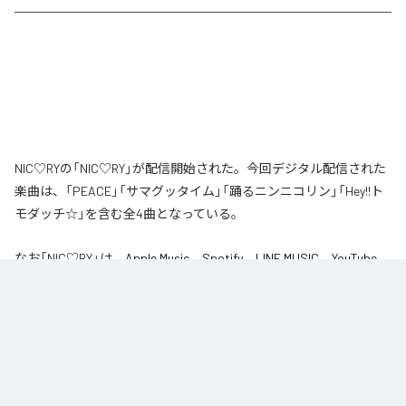
NIC♡RYの「NIC♡RY」が配信開始された。今回デジタル配信された
楽曲は、「PEACE」「サマグッタイム」「踊るニンニコリン」「Hey!!ト
モダッチ☆」を含む全4曲となっている。
なお「
NIC♡RY
」は、
Apple Music
、
Spotify
、
LINE MUSIC
、
YouTube
Music
、
Amazon Music Unlimited
などの音楽配信サービスで聴くこと
ができる。
各配信サービス：
NIC♡RY