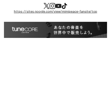
https://sites.google.com/view/mimipeace-fansite/top