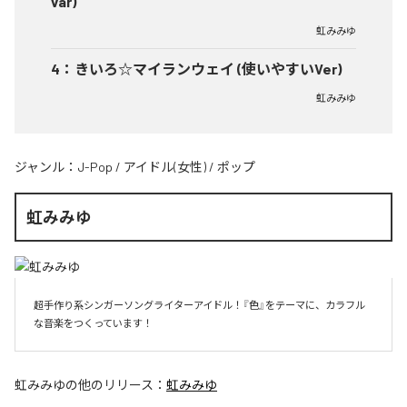
var)
虹みみゆ
4
：
きいろ☆マイランウェイ (使いやすいVer)
虹みみゆ
ジャンル：
J-Pop
/
アイドル(女性)
/
ポップ
虹みみゆ
超手作り系シンガーソングライターアイドル！『色』をテーマに、カラフル
な音楽をつくっています！
虹みみゆ
の他のリリース：
虹みみゆ