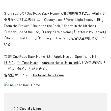
StoryBeatsの「One Road Back Home」が配信開始された。今回デジ
タル配信された楽曲は、「County Line」「Porch Light Honey」「Ring
From the Drawer」「Dollar on the Dash」「Storm in the Kitchen」
「Empty Side of the Bed」「Freight Train Name」「Letter in My Jacket」
「Back to That Porch」「Morning on the Rails」を含む全10曲となって
いる。
なお「
One Road Back Home
」は、
Apple Music
、
Spotify
、
LINE
MUSIC
、
YouTube Music
、
Amazon Music Unlimited
などの音楽配信サ
ービスで聴くことができる。
各配信サービス：
One Road Back Home
1
：
County Line