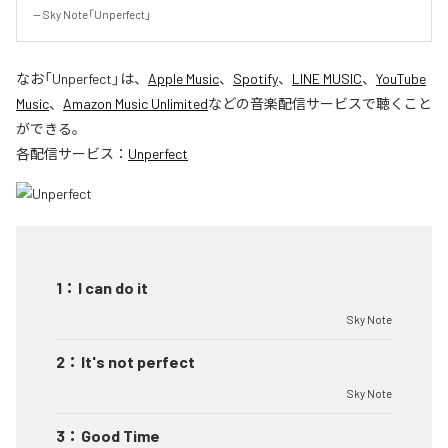
-- Sky Note「Unperfect」
なお「
Unperfect
」は、
Apple Music
、
Spotify
、
LINE MUSIC
、
YouTube
Music
、
Amazon Music Unlimited
などの音楽配信サービスで聴くこと
ができる。
各配信サービス：
Unperfect
1
：
I can do it
Sky Note
2
：
It's not perfect
Sky Note
3
：
Good Time