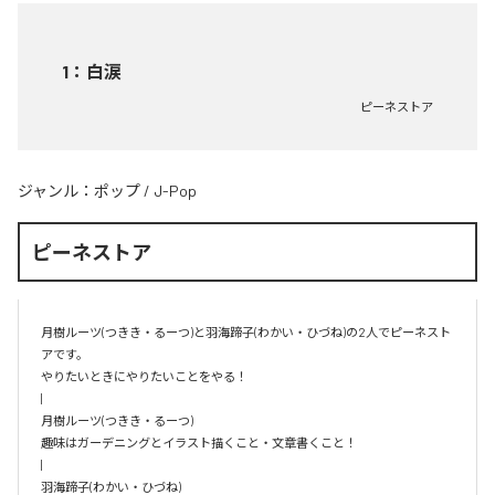
1
：
白涙
ピーネストア
ジャンル：
ポップ
/
J-Pop
ピーネストア
月樹ルーツ(つきき・るーつ)と羽海蹄子(わかい・ひづね)の2人でピーネスト
アです。

やりたいときにやりたいことをやる！

|

月樹ルーツ(つきき・るーつ)

趣味はガーデニングとイラスト描くこと・文章書くこと！

|

羽海蹄子(わかい・ひづね)
