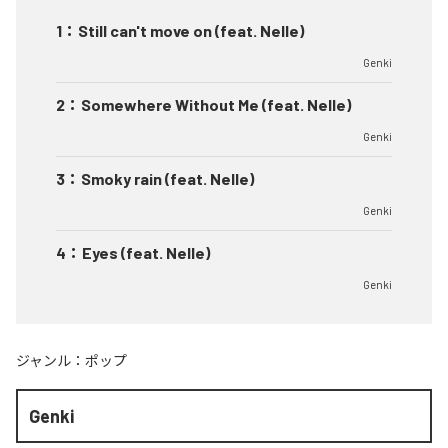
1
：
Still can't move on (feat. Nelle)
Genki
2
：
Somewhere Without Me (feat. Nelle)
Genki
3
：
Smoky rain (feat. Nelle)
Genki
4
：
Eyes (feat. Nelle)
Genki
ジャンル：
ポップ
Genki