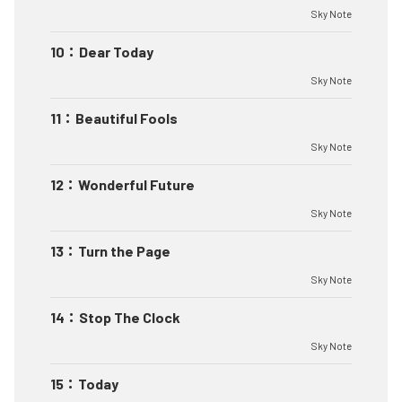
Sky Note
10
：
Dear Today
Sky Note
11
：
Beautiful Fools
Sky Note
12
：
Wonderful Future
Sky Note
13
：
Turn the Page
Sky Note
14
：
Stop The Clock
Sky Note
15
：
Today