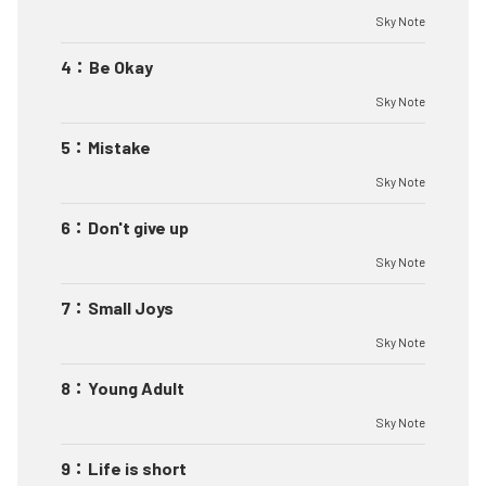
Sky Note
4
：
Be Okay
Sky Note
5
：
Mistake
Sky Note
6
：
Don't give up
Sky Note
7
：
Small Joys
Sky Note
8
：
Young Adult
Sky Note
9
：
Life is short