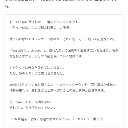
る。
ドアのそばに残された、一着のデニムジャケット。

ポケットには、二人で観た映画の古い半券。

捨てられないのはジャケットなのか、それとも、そこに残った記憶なのか。

「You Left Your Jacket」は、別れた恋人の面影を手放せずにいる女性が、雨の
夜を歩きながら、少しずつ前を向いていく物語です。

ジャケットは彼女を温めてはくれない。

ただ、あの人のように感じられるだけ。

繊細な女性ボーカルと温かなアコースティックサウンド、雨に濡れた都会の
情景が重なり、忘れることと前へ進むことの違いを静かに描きます。

思い出は、すぐには消えない。

それでも、もう待たなくていい。

OnNeが贈る、切なくも温かなオルタナティブ・カントリーポップ。