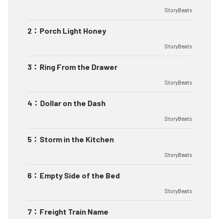
StoryBeats
2
：
Porch Light Honey
StoryBeats
3
：
Ring From the Drawer
StoryBeats
4
：
Dollar on the Dash
StoryBeats
5
：
Storm in the Kitchen
StoryBeats
6
：
Empty Side of the Bed
StoryBeats
7
：
Freight Train Name