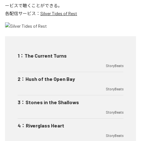
ービスで聴くことができる。
各配信サービス：
Silver Tides of Rest
1
：
The Current Turns
StoryBeats
2
：
Hush of the Open Bay
StoryBeats
3
：
Stones in the Shallows
StoryBeats
4
：
Riverglass Heart
StoryBeats