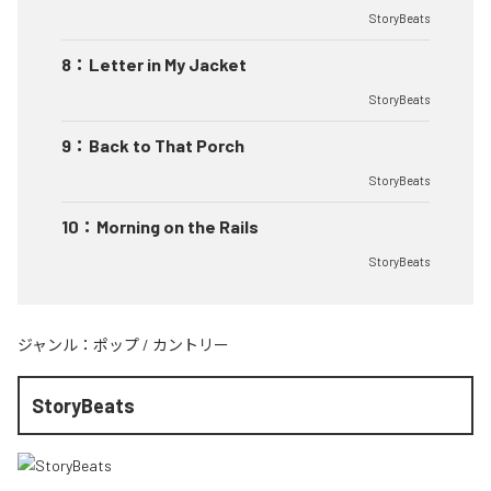
StoryBeats
8
：
Letter in My Jacket
StoryBeats
9
：
Back to That Porch
StoryBeats
10
：
Morning on the Rails
StoryBeats
ジャンル：
ポップ
/
カントリー
StoryBeats