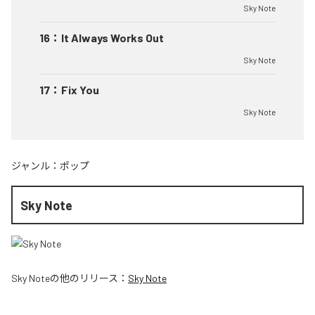
Sky Note
16
：
It Always Works Out
Sky Note
17
：
Fix You
Sky Note
ジャンル：
ポップ
Sky Note
Sky Note
の他のリリース：
Sky Note