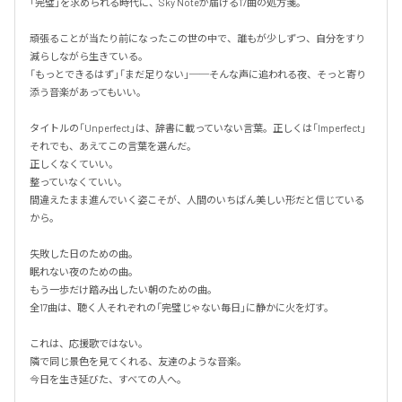
「完璧」を求められる時代に、Sky Noteが届ける17曲の処方箋。

頑張ることが当たり前になったこの世の中で、誰もが少しずつ、自分をすり
減らしながら生きている。

「もっとできるはず」「まだ足りない」──そんな声に追われる夜、そっと寄り
添う音楽があってもいい。

タイトルの「Unperfect」は、辞書に載っていない言葉。正しくは「Imperfect」
それでも、あえてこの言葉を選んだ。

正しくなくていい。

整っていなくていい。

間違えたまま進んでいく姿こそが、人間のいちばん美しい形だと信じている
から。

失敗した日のための曲。

眠れない夜のための曲。

もう一歩だけ踏み出したい朝のための曲。

全17曲は、聴く人それぞれの「完璧じゃない毎日」に静かに火を灯す。

これは、応援歌ではない。

隣で同じ景色を見てくれる、友達のような音楽。

今日を生き延びた、すべての人へ。
