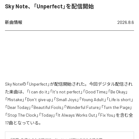
Sky Note、「Unperfect」を配信開始
新曲情報
2026.8.6
Sky Noteの「Unperfect」が配信開始された。今回デジタル配信され
た楽曲は、「I can do it」「It's not perfect」「Good Time」「Be Okay」
「Mistake」「Don't give up」「Small Joys」「Young Adult」「Life is short」
「Dear Today」「Beautiful Fools」「Wonderful Future」「Turn the Page」
「Stop The Clock」「Today」「It Always Works Out」「Fix You」を含む全
17曲となっている。