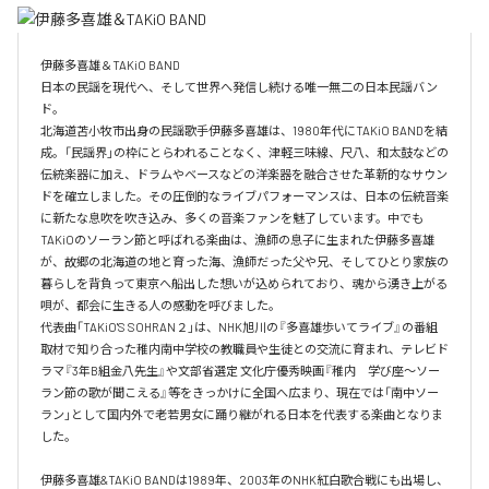
伊藤多喜雄＆TAKiO BAND

日本の民謡を現代へ、そして世界へ発信し続ける唯一無二の日本民謡バン
ド。 

北海道苫小牧市出身の民謡歌手伊藤多喜雄は、1980年代にTAKiO BANDを結
成。「民謡界」の枠にとらわれることなく、津軽三味線、尺八、和太鼓などの
伝統楽器に加え、ドラムやベースなどの洋楽器を融合させた革新的なサウン
ドを確立しました。その圧倒的なライブパフォーマンスは、日本の伝統音楽
に新たな息吹を吹き込み、多くの音楽ファンを魅了しています。中でも
TAKiOのソーラン節と呼ばれる楽曲は、漁師の息子に生まれた伊藤多喜雄
が、故郷の北海道の地と育った海、漁師だった父や兄、そしてひとり家族の
暮らしを背負って東京へ船出した想いが込められており、魂から湧き上がる
唄が、都会に生きる人の感動を呼びました。 

代表曲「TAKiO'S SOHRAN２」は、NHK旭川の『多喜雄歩いてライブ』の番組
取材で知り合った稚内南中学校の教職員や生徒との交流に育まれ、テレビド
ラマ『3年B組金八先生』や文部省選定 文化庁優秀映画『稚内　学び座〜ソー
ラン節の歌が聞こえる』等をきっかけに全国へ広まり、現在では「南中ソー
ラン」として国内外で老若男女に踊り継がれる日本を代表する楽曲となりま
した。

伊藤多喜雄&TAKiO BANDは1989年、2003年のNHK紅白歌合戦にも出場し、