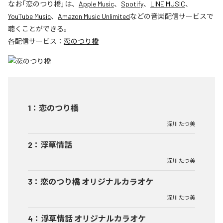
なお「
恋のつり橋
」は、
Apple Music
、
Spotify
、
LINE MUSIC
、
YouTube Music
、
Amazon Music Unlimited
などの音楽配信サービスで
聴くことができる。
各配信サービス：
恋のつり橋
1
：
恋のつり橋
深川 たつ美
2
：
浮草情話
深川 たつ美
3
：
恋のつり橋 オリジナルカラオケ
深川 たつ美
4
：
浮草情話 オリジナルカラオケ