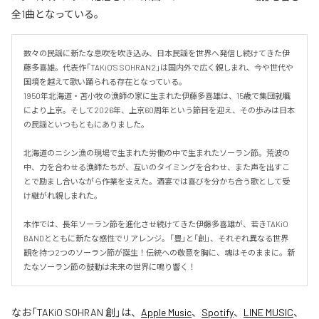
全1曲となっている。
数々の民謡に新たな息吹を吹き込み、日本民謡を世界へ発信し続けてきた伊
藤多喜雄。代表作「TAKiO'S SOHRAN2」は国内外で広く親しまれ、今や世代や
国境を越えて歌い踊られる存在となっている。

1950年北海道・苫小牧の漁師の家に生まれた伊藤多喜雄は、15歳で集団就職
により上京。そして2026年、上京60周年という節目を迎え、その歩みは日本
の民謡といつもともにありました。

北海道のニシン漁の現場で生まれた労働の中で生まれたソーラン節。荒波の
中、力を合わせる漁師たちが、互いのタイミングを合わせ、また声を出すこ
とで励まし合いながら作業を支えた。酒宴では喜びを分かち合う歌として受
け継がれ親しまれた。

本作では、長年ソーラン節を進化させ続けてきた伊藤多喜雄が、若きTAKiO 
BANDとともに新たな感性でリアレンジ。「豊」と「創」、それぞれ異なる世界
観を持つ2つのソーラン節が誕生！伝統への敬意を胸に、魂はそのままに。新
たなソーラン節の鼓動は未来の世界に鳴り響く！
なお「
TAKiO SOHRAN 創
」は、
Apple Music
、
Spotify
、
LINE MUSIC
、