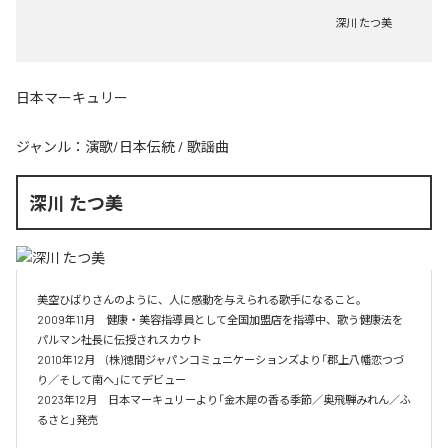
深川 たつ美
日本マーキュリー
ジャンル：
演歌/日本伝統
/
歌謡曲
深川 たつ美
美空ひばりさんのように、人に感動を与えられる歌手になること。

2009年11月　健康・美容指導員として全国加盟店を指導中、歌う健康法を
パルマン社長に伝授されスカウト

2010年12月　(株)徳間ジャパンコミュニケーションズより「郡上八幡恋つづ
り／そして南へ」にてデビュー

2023年12月　日本マーキュリーより「金木犀の香る季節／奥飛騨みれん／ふ
るさと」発売