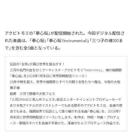
アクビトモミの「拳心桜」が配信開始された。今回デジタル配信さ
れた楽曲は、「拳心桜」「拳心桜 (Instrumental)」「三つ子の魂100ま
で」を含む全3曲となっている。
伝説の「女侍」が再び世界を揺るがす！

三河の名門の血を引くアーティスト・アクビトモミ「mimi-nino」、魂の格闘歌
『拳心桜』を2026年7月末日に世界同時配信リリース！

25年の時を超え、世界の格闘家とすべての闘う女性たちへ贈る、令和の大和
撫子魂

故郷　三河で開催の大型フェス

「三河ZIPANGど真ん中フェスタ」総合エンターテインメントプロデューサーで
あり令和アイドルのボイストレナーでもある歌手のアクビトモミは、自身の原
点でもある、格闘技界で伝説として語り継がれる名曲『拳心桜』を、2026年7
月末日に世界同時配信リリースいたします。本作は、作詞・作曲・プロデュ
ース・歌唱のすべてを自身が手掛けた、渾身のセルフプロデュース作品です。