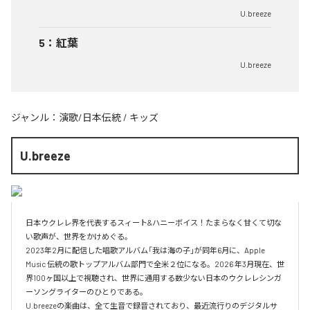
U.breeze
5
：
紅葉
U.breeze
ジャンル：
演歌/日本伝統
/
キッズ
U.breeze
日本ウクレレ界を代表するスィート&ハニーボイス！たまらなく甘くて切な
い歌声が、世界をかけめぐる。

2023年2月に配信した唱歌アルバム「我は海の子」が同年6月に、Apple 
Music 伝統の歌トップアルバム部門で全米２位になる。2026 年3月現在、世
界100ヶ国以上で視聴され、世界に通用する数少ない日本のウクレレシンガ
ーソングライターのひとりである。

U.breezeの楽曲は、全て生音で録音されており、最近流行りのデジタルサ