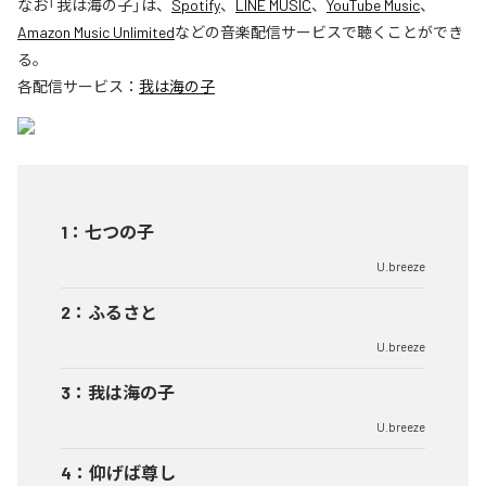
なお「
我は海の子
」は、
Spotify
、
LINE MUSIC
、
YouTube Music
、
Amazon Music Unlimited
などの音楽配信サービスで聴くことができ
る。
各配信サービス：
我は海の子
1
：
七つの子
U.breeze
2
：
ふるさと
U.breeze
3
：
我は海の子
U.breeze
4
：
仰げば尊し