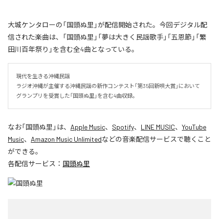
大城ケンタローの「国頭ぬ里」が配信開始された。今回デジタル配
信された楽曲は、「国頭ぬ里」「夢は大きく民謡歌手」「五恩節」「繁
田川百年祭り」を含む全4曲となっている。
現代を生きる沖縄民謡

ラジオ沖縄が主催する沖縄民謡の新作コンテスト「第35回新唄大賞」において
グランプリを受賞した「国頭ぬ里」を含む4曲収録。
なお「
国頭ぬ里
」は、
Apple Music
、
Spotify
、
LINE MUSIC
、
YouTube
Music
、
Amazon Music Unlimited
などの音楽配信サービスで聴くこと
ができる。
各配信サービス：
国頭ぬ里