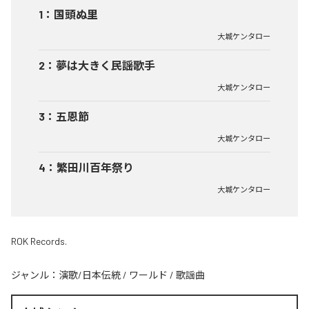
1
：
国頭ぬ里
大城ケンタロー
2
：
夢は大きく民謡歌手
大城ケンタロー
3
：
五恩節
大城ケンタロー
4
：
繁田川百年祭り
大城ケンタロー
ROK Records.
ジャンル：
演歌/日本伝統
/
ワールド
/
歌謡曲