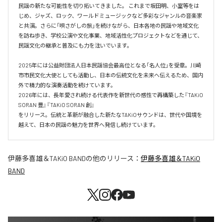
民謡の新たな可能性を切り拓いてきました。 これまで坂田明、小室等をは
じめ、ジャズ、ロック、ワールドミュージックなど多彩なジャンルの音楽家
と共演。さらに「唄さがしの旅」を続けながら、日本各地の民謡や地域文化
を訪ね歩き、学校公演や文化事業、地域活性化プロジェクトなどを通じて、
民謡文化の継承と普及にも力を注いでいます。 

2025年には公益財団法人日本民謡協会最高位となる「名人位」を受章。川崎
市市民文化大使としても活動し、日本の伝統文化を未来へ伝えるため、国内
外で精力的な演奏活動を続けています。 

2026年には、長年愛され続ける代表作を新世代の感性で再構築した『TAKiO 
SORAN 豊』『TAKiO SORAN 創』

をリリース。伝統と革新が融合した新たなTAKiOサウンドは、世代や国境を
越えて、日本の民謡の魅力を世界へ発信し続けています。
伊藤多喜雄＆TAKiO BAND
の他のリリース：
伊藤多喜雄＆TAKiO
BAND