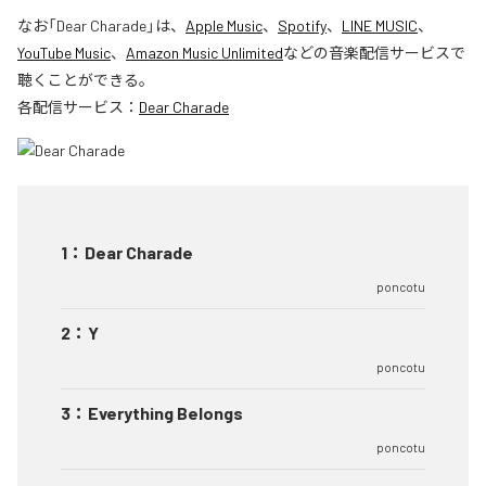
なお「
Dear Charade
」は、
Apple Music
、
Spotify
、
LINE MUSIC
、
YouTube Music
、
Amazon Music Unlimited
などの音楽配信サービスで
聴くことができる。
各配信サービス：
Dear Charade
1
：
Dear Charade
poncotu
2
：
Y
poncotu
3
：
Everything Belongs
poncotu