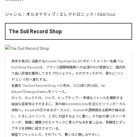
ジャンル：
オルタナティブ
/
エレクトロニック
/
R&B/Soul
The Soil Record Shop
東京を拠点に活動するKosuke Tsuchiya（Vo,Gt）のビートメーカー名義 The 
Soil Shop Record は、フランス国際映画祭への出演やBGP受賞など、国内外
で高い評価を獲得してきたプロジェクト。そのサウンドが今、新たに“バン
ド”という形へ進化する。

名義を The Soil Record Shop へと改め、2026年2月26日、1st 
Album「Strange Dream」をリリース。

ロック、エレクトロ、ジャズ、ヒップホップ——多様なジャンルを横断する
自由な音楽性はそのままに、実の妹Kotomi(Vo,Key)を迎えたツインボーカル
体制へ。Kosukeの芯のあるボーカルと、Kotomiの透明感ある歌声が絡み合
い、ときにユニゾンで、ときに対話するように響く。その血の通ったハーモ
ニーが、複雑に構築されたトラックに柔らかな光を差し込み、実験性とポッ
プネスを同時に成立させている。

緻密でジャンルレス。それでいて、驚くほど親しみやすい。
