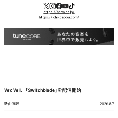
https://hermine.jp/
https://ichikoaoba.com/
Vex Veil、「Switchblade」を配信開始
新曲情報
2026.8.7