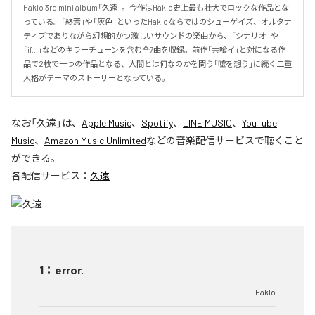
Haklo 3rd mini album「久遠」。今作はHaklo史上最も壮大でロックな作品とな
っている。「終焉」や「灰色」といったHakloならではのシューゲイズ、オルタナ
ティブでありながら幻想的かつ激しいサウンドの楽曲から、「シナリオ」や
「if...」などのキラーチューンを含む全7曲を収録。前作「共喰イ」と対になる作
品で2枚で一つの作品となる、人間とは何なのかを問う「嘘を想う」に続く二重
人格がテーマのストーリーとなっている。
なお「
久遠
」は、
Apple Music
、
Spotify
、
LINE MUSIC
、
YouTube
Music
、
Amazon Music Unlimited
などの音楽配信サービスで聴くこと
ができる。
各配信サービス：
久遠
1
：
error.
Haklo