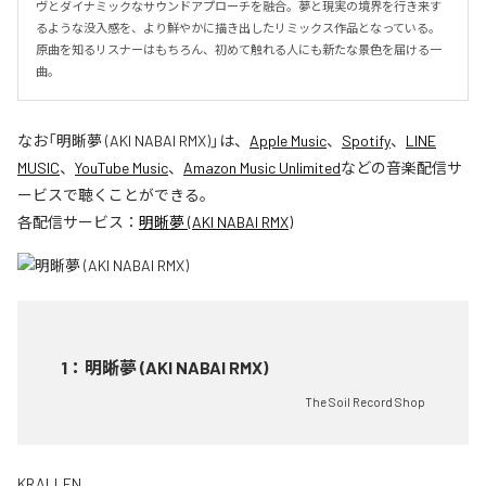
ヴとダイナミックなサウンドアプローチを融合。夢と現実の境界を行き来す
るような没入感を、より鮮やかに描き出したリミックス作品となっている。

原曲を知るリスナーはもちろん、初めて触れる人にも新たな景色を届ける一
曲。
なお「
明晰夢 (AKI NABAI RMX)
」は、
Apple Music
、
Spotify
、
LINE
MUSIC
、
YouTube Music
、
Amazon Music Unlimited
などの音楽配信サ
ービスで聴くことができる。
各配信サービス：
明晰夢 (AKI NABAI RMX)
1
：
明晰夢 (AKI NABAI RMX)
The Soil Record Shop
KRALLEN