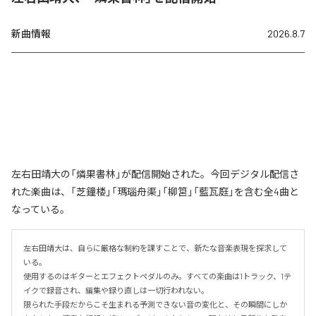
新曲情報
2026.8.7
左右田靖大の「燐果書林」が配信開始された。今回デジタル配信さ
れた楽曲は、「芝鐘楼」「瑪瑙舟渠」「柳筥」「藍瓦庭」を含む全4曲と
なっている。
左右田靖大は、自らに厳格な制約を課すことで、新たな音楽表現を探求して
いる。

使用するのはギターとエフェクトペダルのみ。すべての楽曲は1トラック、1テ
イクで録音され、編集や録り直しは一切行われない。

限られた手段だからこそ生まれる予測できない音の変化と、その瞬間にしか