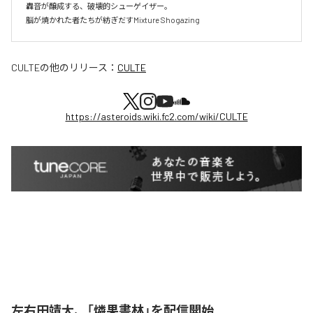
轟音が醸成する、破壊的シューゲイザー。

脳が焼かれた者たちが紡ぎだすMixture Shogazing
CULTE
の他のリリース：
CULTE
https://asteroids.wiki.fc2.com/wiki/CULTE
左右田靖大、「燐果書林」を配信開始