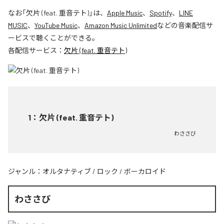
なお「
欠片 (feat. 重音テト)
」は、
Apple Music
、
Spotify
、
LINE
MUSIC
、
YouTube Music
、
Amazon Music Unlimited
などの音楽配信サ
ービスで聴くことができる。
各配信サービス：
欠片 (feat. 重音テト)
1
：
欠片 (feat. 重音テト)
わささび
ジャンル：
オルタナティブ
/
ロック
/
ボーカロイド
わささび