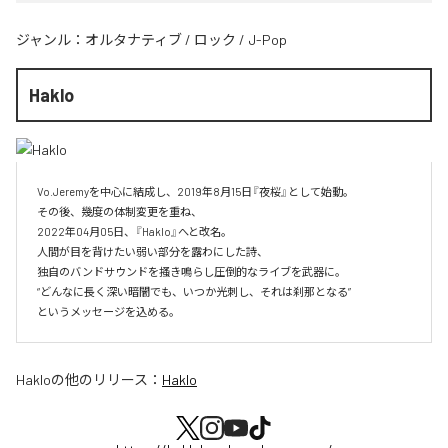
ジャンル：
オルタナティブ
/
ロック
/
J-Pop
Haklo
Vo.Jeremyを中心に結成し、2019年8月15日『夜桜』として始動。

その後、幾度の体制変更を重ね、

2022年04月05日、『Haklo』へと改名。

人間が目を背けたい弱い部分を露わにした詩、

独自のバンドサウンドを搔き鳴らし圧倒的なライブを武器に。

“どんなに長く深い暗闇でも、いつか光刺し、それは刹那となる”

というメッセージを込める。
Haklo
の他のリリース：
Haklo