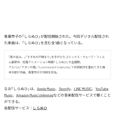
青葉市子の「しらぬひ」が配信開始された。今回デジタル配信され
た楽曲は、「しらぬひ」を含む全1曲となっている。
「君の名は。」「すずめの戸締まり」を手がけたコミックス・ウェーブ・フィル
ム最新作、短篇アニメーション映画『しらぬひ』の主題歌。

アルバム『アダンの風』『Luminescent Creatures』で共同制作を重ねてきた梅
林太郎が作曲、青葉市子が作詞を担当。
なお「
しらぬひ
」は、
Apple Music
、
Spotify
、
LINE MUSIC
、
YouTube
Music
、
Amazon Music Unlimited
などの音楽配信サービスで聴くこと
ができる。
各配信サービス：
しらぬひ