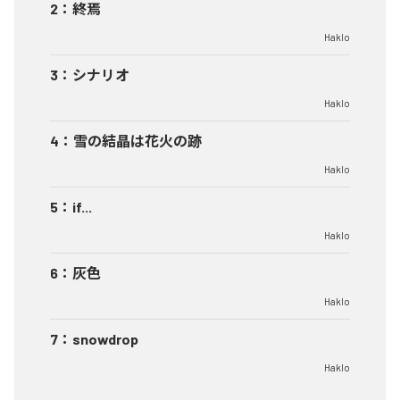
2
：
終焉
Haklo
3
：
シナリオ
Haklo
4
：
雪の結晶は花火の跡
Haklo
5
：
if...
Haklo
6
：
灰色
Haklo
7
：
snowdrop
Haklo