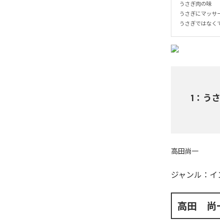
うさぎ肉の味

うさぎにマッサ
うさぎではなく
1
：
う
高田尚一
ジャンル：
イ
高田 尚