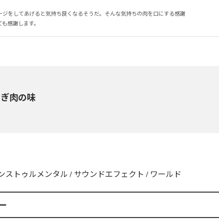
ージをしてあげると気持ち良くなるそうだ。そんな気持ちの肉を口にする感謝

ても感謝します。
さぎ肉の味
ンストゥルメンタル
/
サウンドエフェクト
/
ワールド
一