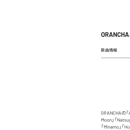
ORANCH
新曲情報
ORANCHAの
Moon」「Natsuy
「Minamo」