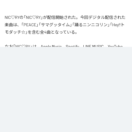
NIC♡RYの「NIC♡RY」が配信開始された。今回デジタル配信された
楽曲は、「PEACE」「サマグッタイム」「踊るニンニコリン」「Hey!!ト
モダッチ☆」を含む全4曲となっている。
なお「
NIC♡RY
」は、
Apple Music
、
Spotify
、
LINE MUSIC
、
YouTube
Music
、
Amazon Music Unlimited
などの音楽配信サービスで聴くこと
ができる。
各配信サービス：
NIC♡RY
1
：
PEACE
NIC♡RY
2
：
サマグッタイム