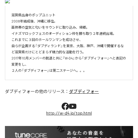
滋賀県出身のポップユニット

2008年結成後、沖縄に移住。

亜熱帯の空気と匂いをサウンドに取り込み、帰郷。

イナズマロックフェスのオーディション枠を勝ち取り２年連続出場。

これまでに３回のホールワンマンを成功させ、

自らが企画する『ダブディランド』を東京、大阪、神戸、沖縄で開催するな
ど滋賀県だけにとどまらず精力的な活動を行う。

2017年10月メンバーの脱退と共に『W-D4』から『ダブディフォー』へと表記の
変更をし、

２人の『ダブディフォー』は第二ステージへ。。。
ダブディフォー
の他のリリース：
ダブディフォー
http://w-d4.jp/top.html