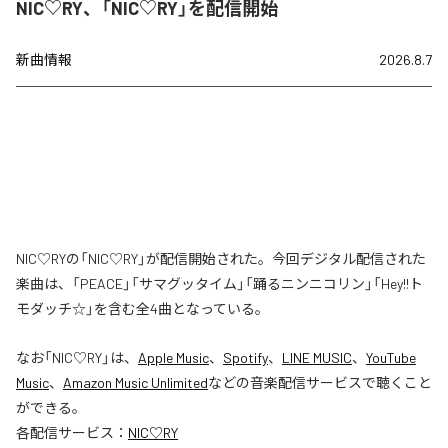
NIC♡RY、「NIC♡RY」を配信開始
新曲情報
2026.8.7
NIC♡RYの「NIC♡RY」が配信開始された。今回デジタル配信された
楽曲は、「PEACE」「サマグッタイム」「踊るニンニコリン」「Hey!!ト
モダッチ☆」を含む全4曲となっている。
なお「
NIC♡RY
」は、
Apple Music
、
Spotify
、
LINE MUSIC
、
YouTube
Music
、
Amazon Music Unlimited
などの音楽配信サービスで聴くこと
ができる。
各配信サービス：
NIC♡RY