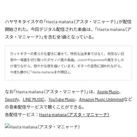
ハヤサキタイスケの「Hasta mañana（アスタ・マニャーナ）」が配信
開始された。今回デジタル配信された楽曲は、「Hasta mañana（ア
スタ・マニャーナ）」を含む全1曲となっている。
ガットギターの柔らかな響きに乗せて、特別な出来事ではなく、何気ない日
常の一場面を切り取ったボサノバ風の楽曲。JobimやIpanemaの風を少しだ
け借りながら、穏やかな夜を描いています。ギターの音色に誘われながら、
今夜も静かに「Hasta mañana――また明日」。
なお「
Hasta mañana（アスタ・マニャーナ）
」は、
Apple Music
、
Spotify
、
LINE MUSIC
、
YouTube Music
、
Amazon Music Unlimited
など
の音楽配信サービスで聴くことができる。
各配信サービス：
Hasta mañana（アスタ・マニャーナ）