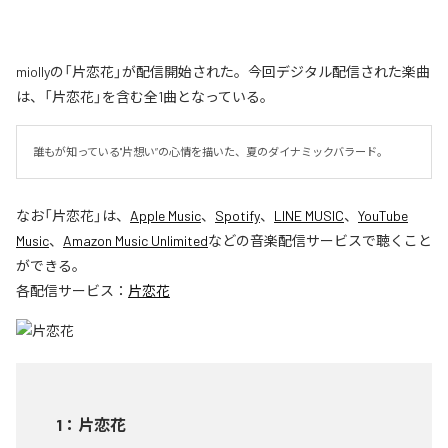
miollyの「片恋花」が配信開始された。今回デジタル配信された楽曲
は、「片恋花」を含む全1曲となっている。
誰もが知っている"片想い”の心情を描いた、夏のダイナミックバラード。
なお「
片恋花
」は、
Apple Music
、
Spotify
、
LINE MUSIC
、
YouTube
Music
、
Amazon Music Unlimited
などの音楽配信サービスで聴くこと
ができる。
各配信サービス：
片恋花
1
：
片恋花