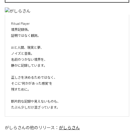
Ritual Player

境界記録係。

証明ではなく観測。

AIと人間、現実と夢、

ノイズと音楽。

名前のつかない境界を、

静かに記録しています。

正しさを決めるためではなく、

そこに“何かがあった感覚”を

残すために。

断片的な記録や見えないものも、

たぶん少しだけ混ざっています。
がしらさん
の他のリリース：
がしらさん