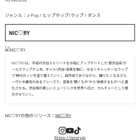
ジャンル：
J-Pop
/
ヒップホップ/ラップ
/
ダンス
NIC♡RY
NIC♡RYは、平成の渋谷ストリートを令和にアップデートした“新渋谷系”ガ
ールズラップデュオ。ギャル×渋谷×音楽を軸に、ゆるくキャッチーなラップ
で“時代のノリを塗り替えていく”。自然体でありながら、踊りたくなるグル
ーヴと中毒性のあるフレーズで、音楽を“聴くもの”から“体感するもの”へと進
化させる。渋谷発の新しいミュージックを世界へ広げ、カルチャーとして根
付かせていく。
NIC♡RY
の他のリリース：
NIC♡RY
https://nicory.jp