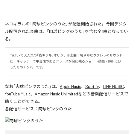
ネコキラルの「肉球ピンクのうた」が配信開始された。今回デジタ
ル配信された楽曲は、「肉球ピンクのうた」を含む全1曲となってい
る。
TikTokで大人気の「猫キラル」オリジナル楽曲！軽やかなウクレレのサウンド
に、キャッチーで中毒性のあるフレーズが耳に残るショート動画・BGMにぴ
ったりのナンバーです。
なお「
肉球ピンクのうた
」は、
Apple Music
、
Spotify
、
LINE MUSIC
、
YouTube Music
、
Amazon Music Unlimited
などの音楽配信サービスで
聴くことができる。
各配信サービス：
肉球ピンクのうた