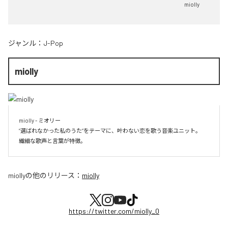
miolly
ジャンル：
J-Pop
miolly
miolly - ミオリー

”選ばれなかった私のうた”をテーマに、叶わない恋を歌う音楽ユニット。

miolly
の他のリリース：
miolly
https://twitter.com/miolly_0