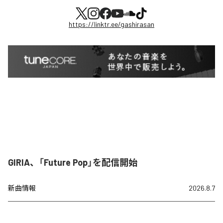
https://linktr.ee/gashirasan
GIRIA、「Future Pop」を配信開始
新曲情報
2026.8.7