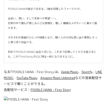
POODLE HANAの始まりを彩る、3曲を収録したファーストEP。

出会い、想い、そして未来への希望──。

日常の中で誰もが感じる小さな感情を、優しく繊細なメロディーに乗せて届
けます。

それぞれの楽曲がひとつの物語となり、聴く人の大切な思い出や景色にそっ
と寄り添う作品です。

初めてPOODLE HANAに出会う方にも、これまで応援してくださる皆さまに
も、この「First Story」が心に残る一枚となりますように。
なお「
POODLE HANA - First Story
」は、
Apple Music
、
Spotify
、
LINE
MUSIC
、
YouTube Music
、
Amazon Music Unlimited
などの音楽配信サ
ービスで聴くことができる。
各配信サービス：
POODLE HANA - First Story