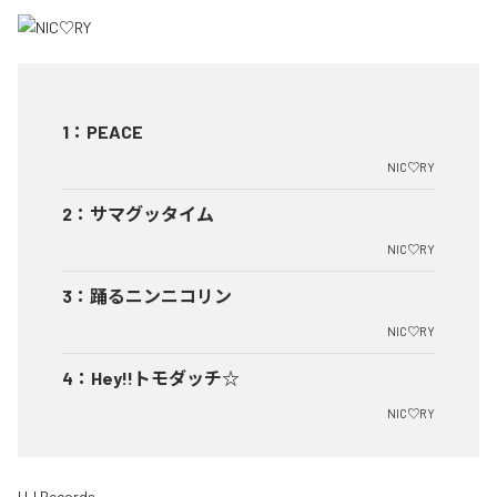
1
：
PEACE
NIC♡RY
2
：
サマグッタイム
NIC♡RY
3
：
踊るニンニコリン
NIC♡RY
4
：
Hey!!トモダッチ☆
NIC♡RY
HJ Records