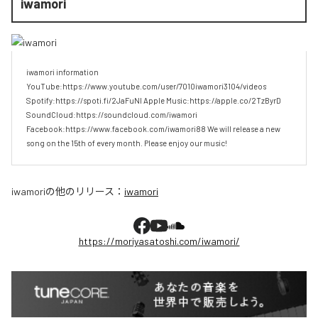
iwamori
iwamori information 
YouTube:https://www.youtube.com/user/7010iwamori3104/videos 
Spotify:https://spoti.fi/2JaFuNl Apple Music:https://apple.co/2TzByrD 
SoundCloud:https://soundcloud.com/iwamori 
Facebook:https://www.facebook.com/iwamori88 We will release a new 
song on the 15th of every month. Please enjoy our music!
iwamori
の他のリリース：
iwamori
https://moriyasatoshi.com/iwamori/