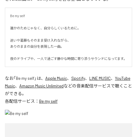
Be my self

誰かのためじゃなく、自分らしくいるために。

迷いや葛藤もそのまま受け入れながら、

ありのままの自分を表現した一曲。

夜のドライブや、一人で過ごす静かな時間に寄り添うサウンドになってます。
なお「
Be my self
」は、
Apple Music
、
Spotify
、
LINE MUSIC
、
YouTube
Music
、
Amazon Music Unlimited
などの音楽配信サービスで聴くこと
ができる。
各配信サービス：
Be my self