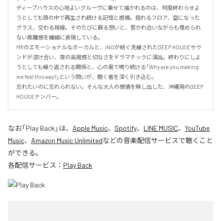
ディープハウスの心地よいグルーヴに乗せて描かれるのは、何度終わらせよ
うとしても頭の中で再生され続ける記憶と感情。揺れるフロア、空になった
グラス、交わる視線。そのたびに蘇る想いと、惹かれ合いながらも埋められ
ない距離感を繊細に表現している。

MRのエモーショナルなボーカルと、iNOが紡ぐ洗練されたDEEP HOUSEサウ
ンドが溶け合い、夜の高揚感と切なさをドラマチックに演出。終わりにしよ
うとしても繰り返される関係と、心の奥で鳴り続ける「Why are you making 
me feel this way?」という問いが、聴く者を深く引き込む。

忘れたいのに忘れられない。そんな大人の感情を映し出した、沖縄発のDEEP 
HOUSEナンバー。
なお「
Play Back
」は、
Apple Music
、
Spotify
、
LINE MUSIC
、
YouTube
Music
、
Amazon Music Unlimited
などの音楽配信サービスで聴くこと
ができる。
各配信サービス：
Play Back