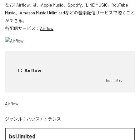
なお「
Airflow
」は、
Apple Music
、
Spotify
、
LINE MUSIC
、
YouTube
Music
、
Amazon Music Unlimited
などの音楽配信サービスで聴くこと
ができる。
各配信サービス：
Airflow
1
：
Airflow
bsl.limited
Airflow
ジャンル：
ハウス
/
トランス
bsl.limited