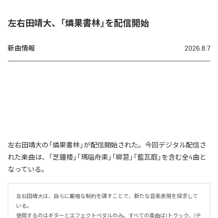
左右田靖大、「燐果書林」を配信開始
新曲情報
2026.8.7
左右田靖大の「燐果書林」が配信開始された。今回デジタル配信さ
れた楽曲は、「芝鐘楼」「瑪瑙舟渠」「柳筥」「藍瓦庭」を含む全4曲と
なっている。
左右田靖大は、自らに厳格な制約を課すことで、新たな音楽表現を探求して
いる。

使用するのはギターとエフェクトペダルのみ。すべての楽曲は1トラック、1テ