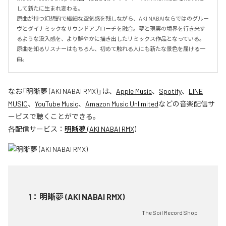
して新たに生まれ変わる。

原曲が持つ幻想的で繊細な空気感を残しながら、AKI NABAIならではのグルー
ヴとダイナミックなサウンドアプローチを融合。夢と現実の境界を行き来す
るような没入感を、より鮮やかに描き出したリミックス作品となっている。

原曲を知るリスナーはもちろん、初めて触れる人にも新たな景色を届ける一
曲。
なお「
明晰夢 (AKI NABAI RMX)
」は、
Apple Music
、
Spotify
、
LINE
MUSIC
、
YouTube Music
、
Amazon Music Unlimited
などの音楽配信サ
ービスで聴くことができる。
各配信サービス：
明晰夢 (AKI NABAI RMX)
1
：
明晰夢 (AKI NABAI RMX)
The Soil Record Shop