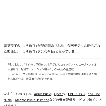
青葉市子の「しらぬひ」が配信開始された。今回デジタル配信され
た楽曲は、「しらぬひ」を含む全1曲となっている。
「君の名は。」「すずめの戸締まり」を手がけたコミックス・ウェーブ・フィル
ム最新作、短篇アニメーション映画『しらぬひ』の主題歌。

アルバム『アダンの風』『Luminescent Creatures』で共同制作を重ねてきた梅
林太郎が作曲、青葉市子が作詞を担当。
なお「
しらぬひ
」は、
Apple Music
、
Spotify
、
LINE MUSIC
、
YouTube
Music
、
Amazon Music Unlimited
などの音楽配信サービスで聴くこと
ができる。