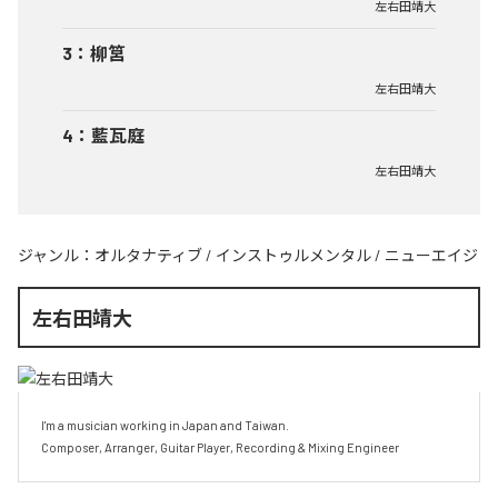
左右田靖大
3
：
柳筥
左右田靖大
4
：
藍瓦庭
左右田靖大
ジャンル：
オルタナティブ
/
インストゥルメンタル
/
ニューエイジ
左右田靖大
I'm a musician working in Japan and Taiwan.

Composer, Arranger, Guitar Player, Recording & Mixing Engineer