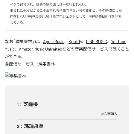
イクで録音され、編集や録り直しは一切行われない。

限られた手段だからこそ生まれる予測できない音の変化と、その瞬間にしか
存在しない演奏を記録し続けるプロジェクトとして、現在は毎日新作を発表
している。
なお「
燐果書林
」は、
Apple Music
、
Spotify
、
LINE MUSIC
、
YouTube
Music
、
Amazon Music Unlimited
などの音楽配信サービスで聴くこと
ができる。
各配信サービス：
燐果書林
1
：
芝鐘楼
左右田靖大
2
：
瑪瑙舟渠