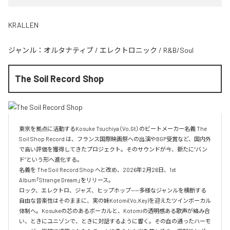
KRALLEN
ジャンル：
オルタナティブ
/
エレクトロニック
/
R&B/Soul
The Soil Record Shop
東京を拠点に活動するKosuke Tsuchiya（Vo,Gt）のビートメーカー名義 The 
Soil Shop Record は、フランス国際映画祭への出演やBGP受賞など、国内外
で高い評価を獲得してきたプロジェクト。そのサウンドが今、新たに“バン
ド”という形へ進化する。

名義を The Soil Record Shop へと改め、2026年2月26日、1st 
Album「Strange Dream」をリリース。

ロック、エレクトロ、ジャズ、ヒップホップ——多様なジャンルを横断する
自由な音楽性はそのままに、実の妹Kotomi(Vo,Key)を迎えたツインボーカル
体制へ。Kosukeの芯のあるボーカルと、Kotomiの透明感ある歌声が絡み合
い、ときにユニゾンで、ときに対話するように響く。その血の通ったハーモ