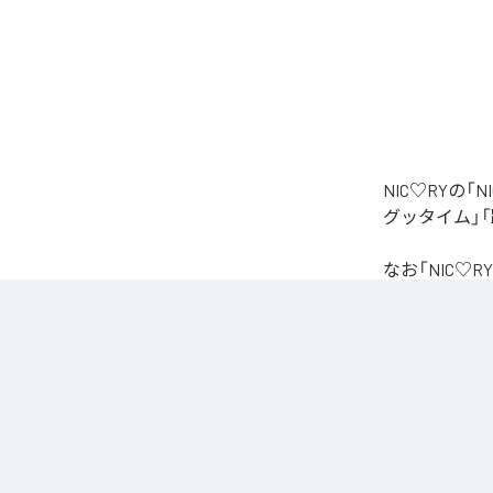
NIC♡RYの
グッタイム」「
なお「
NIC♡RY
Unlimited
など
各配信サービ
1
：
PEA