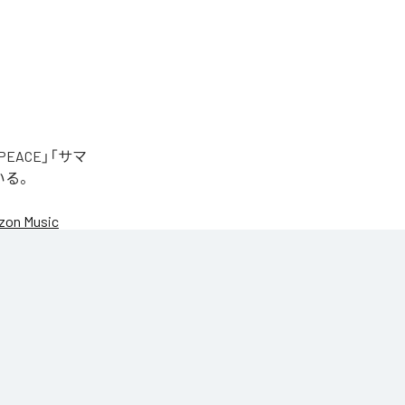
EACE」「サマ
いる。
on Music