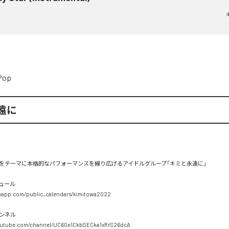
Pop
遠に
をテーマに本格的なパフォーマンスを繰り広げるアイドルグループ「キミと永遠に」

ュール

eeapp.com/public_calendars/kimitowa2022

ンネル

outube.com/channel/UC60e1CkbSECka1xRrS26dcA
