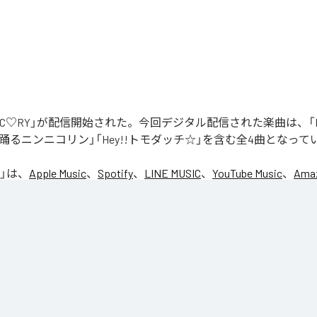
「NIC♡RY」が配信開始された。今回デジタル配信された楽曲は、「P
踊るニンニコリン」「Hey!!トモダッチ☆」を含む全4曲となって
」は、
Apple Music
、
Spotify
、
LINE MUSIC
、
YouTube Music
、
Amaz
の音楽配信サービスで聴くことができる。
ス：
NIC♡RY
CE