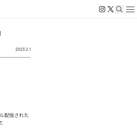
始
2023.2.1
タル配信された
と