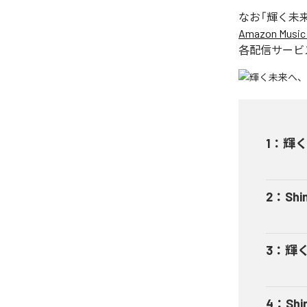
なお「
輝く未
Amazon Music 
各配信サービ
1
：
輝
2
：
Shi
3
：
輝く
4
：
Shi