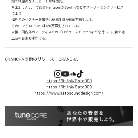
細で綺麗めなチルビートが特徴的。

音楽2nd Albumである"Mentatea"がSpotifyなどのストリーミングサービス
により

海外でのリスナーを獲得し総再生数が500万再生以上。

その中でも"KURUMI"は120万再生されている。

以後、国内外のアーティストのプロデュースやRemixなどを行い、広告や地
上波の音楽も手がける。
ORANCHA
の他のリリース：
ORANCHA
https://lit.link/Sato000
https://lit.link/Sato000
https://www.satosounddesign.com/