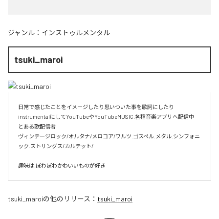
ジャンル：
インストゥルメンタル
tsuki_maroi
日常で感じたことをイメージしたり思いついた事を歌詞にしたり
instrumentalにしてYouTubeやYouTubeMUSIC.各種音楽アプリへ配信中

とある歌配信者

ヴィンテージロック/オルタナ/メロコア/ワルツ.ゴスペル.メタル.シンフォニ
ック.ストリングス/カルテット/

趣味は.ぽわぽわかわいいものが好き
tsuki_maroi
の他のリリース：
tsuki_maroi