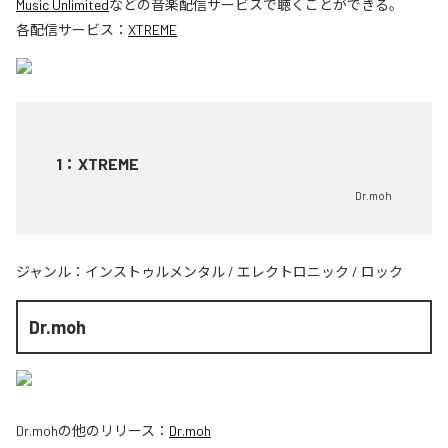
Music Unlimited
などの音楽配信サービスで聴くことができる。
各配信サービス：
XTREME
1
：
XTREME
Dr.moh
ジャンル：
インストゥルメンタル
/
エレクトロニック
/
ロック
Dr.moh
Dr.moh
の他のリリース：
Dr.moh