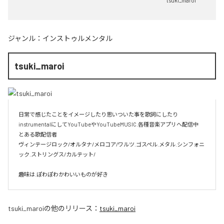
tsuki_maroi
ジャンル：
インストゥルメンタル
tsuki_maroi
日常で感じたことをイメージしたり思いついた事を歌詞にしたり
instrumentalにしてYouTubeやYouTubeMUSIC.各種音楽アプリへ配信中

とある歌配信者

ヴィンテージロック/オルタナ/メロコア/ワルツ.ゴスペル.メタル.シンフォニ
ック.ストリングス/カルテット/

趣味は.ぽわぽわかわいいものが好き
tsuki_maroi
の他のリリース：
tsuki_maroi