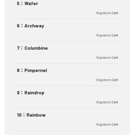
5
：
Wafer
Kigokoro Café
6
：
Archway
Kigokoro Café
7
：
Columbine
Kigokoro Café
8
：
Pimpernel
Kigokoro Café
9
：
Raindrop
Kigokoro Café
10
：
Rainbow
Kigokoro Café