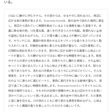
いる。
川沿いに静かに佇むホテル。その窓からは、ゆるやかに流れる川と、岸辺に
広がる街の景色が見えます。Riverside Hotelは、旅の途中で訪れた場所に滞在
し、窓辺から流れていく時間を眺めているような情景を描いた音楽です。水
面に映る街の色、川を渡る風、遠くを行き交う人々の気配。見慣れない土地
の空気に包まれながらも、どこか落ち着く心地よさが静かに広がっていきま
す。サウンドには、異国の街を思わせるエキゾチックな香りをさりげなく取
り入れています。印象的な旋律と柔らかな音色が重なり、川辺の景色に少し
幻想的な色彩を添えていきます。窓の外に広がる穏やかな風景と心地よいビ
ートが重なり、ただ静かなだけではない軽やかな時間を作り出します。旅先
のホテルの窓から外を眺めるとき、日常から少し離れた感覚と、その土地に
ゆっくりと溶け込んでいくような心地よさを感じることがあります。知らな
い街でありながら、流れる川を眺めているうちに心がほどけていく。そんな
感覚を、エキゾチックな響きと自然なグルーヴの中に描いています。川の流
れのように滑らかに進むビートと、景色に奥行きを与える旋律が重なり、窓
辺で過ごす心地よい時間を表現します。Riverside Hotelというタイトルには、
特定の場所ではなく、それぞれの記憶や想像の中にある川辺のホテルを思い
浮かべてほしいという思いを込めました。旅の途中で何も急がず、ただ景色
と音に身を任せる。川の流れとともに移り変わる景色を眺めながら、心地よ
いビートと異国の香りを楽しんでいただけたら嬉しいです。