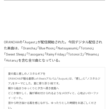
ORANCHAの「Augast」が配信開始された。今回デジタル配信され
た楽曲は、「Orancha」「Blue Moon」「Natsuyasumi」「Totonoi」
「Sweet Sleep」「Tasogare」「Rainy Friday」「Totonoi 2」「Minamo」
「Hotaru」を含む全10曲となっている。
夏の風と癒しのノスタルギアを

ORANCHAが贈る最新Lofi Beatsアルバム『August』は、「癒し」と「ノスタルジ
ア」をテーマにした、夏に寄り添う1枚です。

朝から始まりゆっくりと夕方へ導き夜風へ

どこか懐かしく、胸が締め付けられるようなメロディと、心地よいローファ
イ・ビート。

窓から吹き抜ける風を感じながら、ゆったりとした時間をお過ごしくださ
い。
