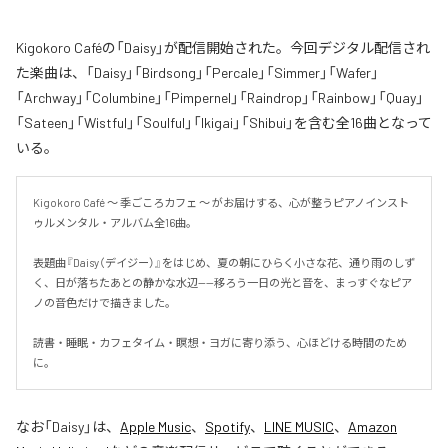
Kigokoro Caféの「Daisy」が配信開始された。今回デジタル配信され
た楽曲は、「Daisy」「Birdsong」「Percale」「Simmer」「Wafer」
「Archway」「Columbine」「Pimpernel」「Raindrop」「Rainbow」「Quay」
「Sateen」「Wistful」「Soulful」「Ikigai」「Shibui」を含む全16曲となって
いる。
Kigokoro Café 〜 季ごころカフェ 〜 がお届けする、心が整うピアノインスト
ゥルメンタル・アルバム全16曲。

表題曲『Daisy（デイジー）』をはじめ、夏の朝にひらく小さな花、通り雨のしず
く、日が落ちたあとの静かな水辺——移ろう一日の光と音を、まっすぐなピア
ノの音色だけで描きました。

読書・睡眠・カフェタイム・瞑想・ヨガに寄り添う、心ほどける時間のため
に。
なお「
Daisy
」は、
Apple Music
、
Spotify
、
LINE MUSIC
、
Amazon