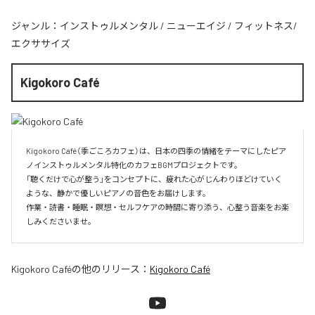
ジャンル：
インストゥルメンタル
/
ニューエイジ
/
フィットネス/
エクササイズ
Kigokoro Café
Kigokoro Café（季ごころカフェ）は、日本の四季の情緒をテーマにしたピア
ノインストゥルメンタル特化のカフェBGMプロジェクトです。

「聴くだけで心が整う」をコンセプトに、疲れた心がじんわりほどけていく
ような、静かで優しいピアノの音色をお届けします。

作業・読書・睡眠・瞑想・セルフケアの時間に寄り添う、心整う音楽をお楽
しみくださいませ。
Kigokoro Café
の他のリリース：
Kigokoro Café