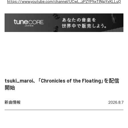
https://www.youtube.com/channel/UCwL_zPZYPhxTlNjpYxKLLuQ
tsuki_maroi、「Chronicles of the Floating」を配信
開始
新曲情報
2026.8.7