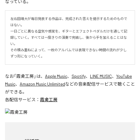
なっている。
左右田靖大が毎日発表する作品は、完成された答えを提示するためのもので
はない。

一日ごとに異なる空気や感覚を、ギターとエフェクトペダルだけを通して記
録していく。すべては一度きりの演奏で完結し、後から手を加えることはな
い。

その積み重ねによって、一枚のアルバムでは表現できない時間の流れが少し
ずつ形になっていく。
なお「
霞禽工房
」は、
Apple Music
、
Spotify
、
LINE MUSIC
、
YouTube
Music
、
Amazon Music Unlimited
などの音楽配信サービスで聴くこと
ができる。
各配信サービス：
霞禽工房