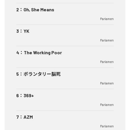
2
：
Oh, She Means
Parlamen
3
：
YK
Parlamen
4
：
The Working Poor
Parlamen
5
：
ボランタリー脳死
Parlamen
6
：
369+
Parlamen
7
：
AZM
Parlamen