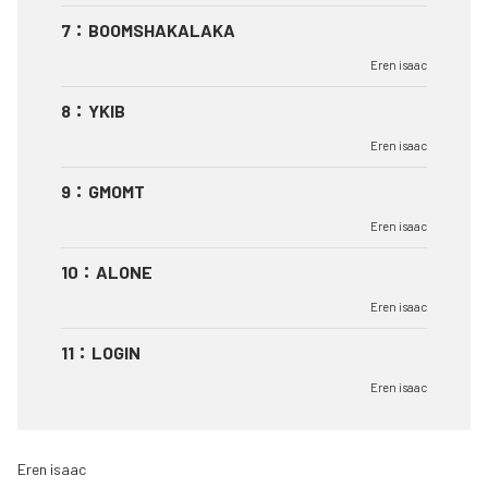
7
：
BOOMSHAKALAKA
Eren isaac
8
：
YKIB
Eren isaac
9
：
GMOMT
Eren isaac
10
：
ALONE
Eren isaac
11
：
LOGIN
Eren isaac
Eren isaac