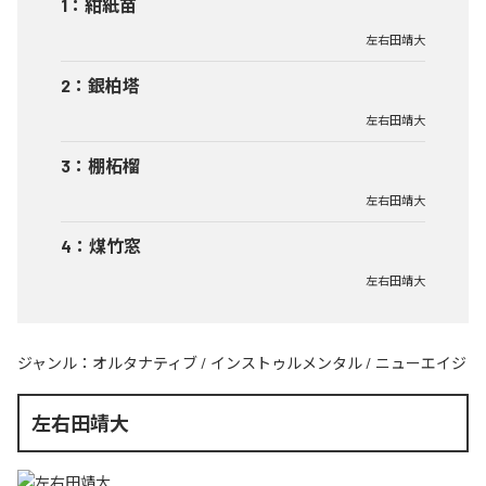
1
：
紺紙苗
左右田靖大
2
：
銀柏塔
左右田靖大
3
：
棚柘榴
左右田靖大
4
：
煤竹窓
左右田靖大
ジャンル：
オルタナティブ
/
インストゥルメンタル
/
ニューエイジ
左右田靖大