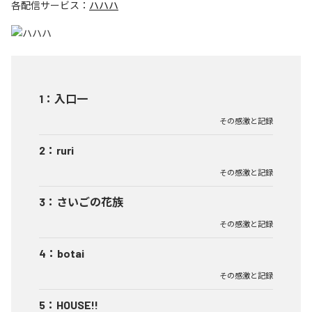
各配信サービス：
ハハハ
1
：
入口一
その感激と記録
2
：
ruri
その感激と記録
3
：
さいごの花族
その感激と記録
4
：
botai
その感激と記録
5
：
HOUSE!!