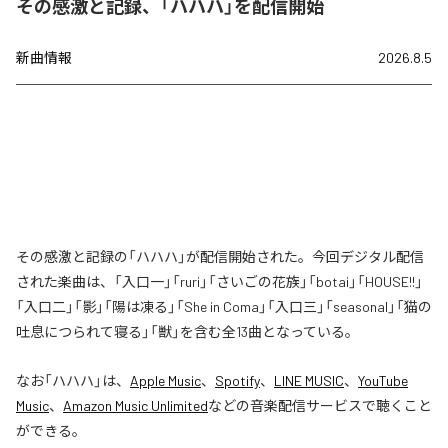
その感激と記録、「ハハハ」を配信開始
新曲情報
2026.8.5
その感激と記録の「ハハハ」が配信開始された。今回デジタル配信
された楽曲は、「入口一」「ruri」「さいごの花族」「botai」「HOUSE!!」
「入口二」「影」「陽は凍る」「She in Coma」「入口三」「seasonal」「猫の
吐息につられて寝る」「獣」を含む全13曲となっている。
なお「
ハハハ
」は、
Apple Music
、
Spotify
、
LINE MUSIC
、
YouTube
Music
、
Amazon Music Unlimited
などの音楽配信サービスで聴くこと
ができる。