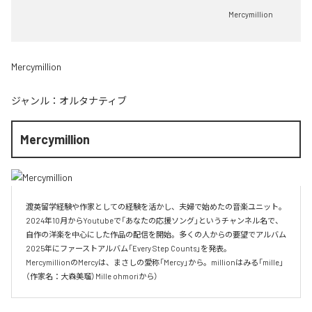
Mercymillion
Mercymillion
ジャンル：
オルタナティブ
Mercymillion
渡英留学経験や作家としての経験を活かし、夫婦で始めたの音楽ユニット。

2024年10月からYoutubeで「あなたの応援ソング」というチャンネル名で、

自作の洋楽を中心にした作品の配信を開始。多くの人からの要望でアルバム

2025年にファーストアルバム「Every Step Counts」を発表。

MercymillionのMercyは、まさしの愛称「Mercy」から。millionはみる「mille」
（作家名：大森美瑠）Mille ohmoriから）