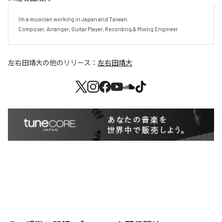
I'm a musician working in Japan and Taiwan.

Composer, Arranger, Guitar Player, Recording & Mixing Engineer
左右田靖大
の他のリリース：
左右田靖大