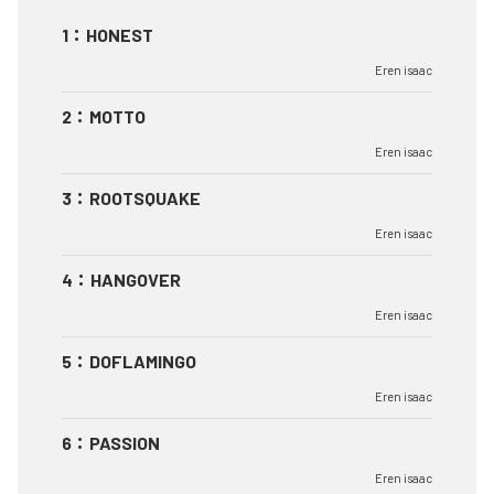
1
：
HONEST
Eren isaac
2
：
MOTTO
Eren isaac
3
：
ROOTSQUAKE
Eren isaac
4
：
HANGOVER
Eren isaac
5
：
DOFLAMINGO
Eren isaac
6
：
PASSION
Eren isaac