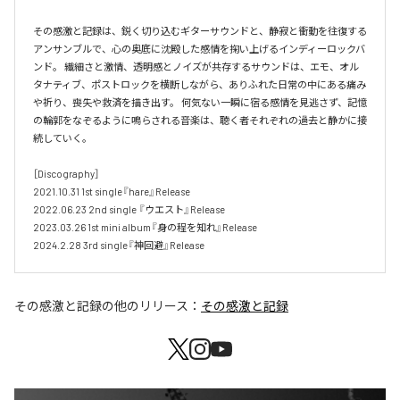
その感激と記録は、鋭く切り込むギターサウンドと、静寂と衝動を往復する
アンサンブルで、心の奥底に沈殿した感情を掬い上げるインディーロックバ
ンド。 繊細さと激情、透明感とノイズが共存するサウンドは、エモ、オル
タナティブ、ポストロックを横断しながら、ありふれた日常の中にある痛み
や祈り、喪失や救済を描き出す。 何気ない一瞬に宿る感情を見逃さず、記憶
の輪郭をなぞるように鳴らされる音楽は、聴く者それぞれの過去と静かに接
続していく。 

［Discography］ 

2021.10.31 1st single『hare』Release 

2022.06.23 2nd single 『ウエスト』Release 

2023.03.26 1st mini album『身の程を知れ』Release 

2024.2.28 3rd single『神回避』Release
その感激と記録
の他のリリース：
その感激と記録