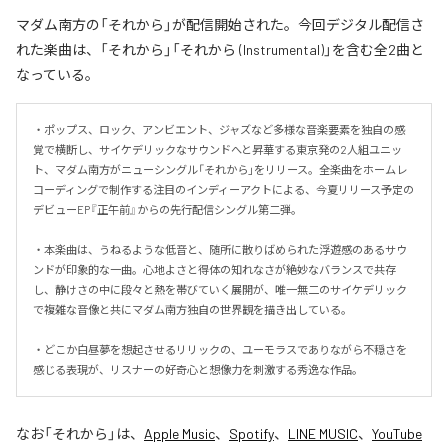
マダム南方の「それから」が配信開始された。今回デジタル配信さ
れた楽曲は、「それから」「それから (Instrumental)」を含む全2曲と
なっている。
・ポップス、ロック、アンビエント、ジャズなど多様な音楽要素を独自の感
覚で横断し、サイケデリックなサウンドへと昇華する東京発の2人組ユニッ
ト、マダム南方がニューシングル「それから」をリリース。全楽曲をホームレ
コーディングで制作する注目のインディーアクトによる、今夏リリース予定の
デビューEP『正午前』からの先行配信シングル第二弾。

・本楽曲は、うねるような低音と、随所に散りばめられた浮遊感のあるサウ
ンドが印象的な一曲。心地よさと得体の知れなさが絶妙なバランスで共存
し、静けさの中に段々と熱を帯びていく展開が、唯一無二のサイケデリック
で複雑な音像と共にマダム南方独自の世界観を描き出している。

・どこか白昼夢を想起させるリリックの、ユーモラスでありながら不穏さを
感じる表現が、リスナーの好奇心と想像力を刺激する秀逸な作品。
なお「
それから
」は、
Apple Music
、
Spotify
、
LINE MUSIC
、
YouTube