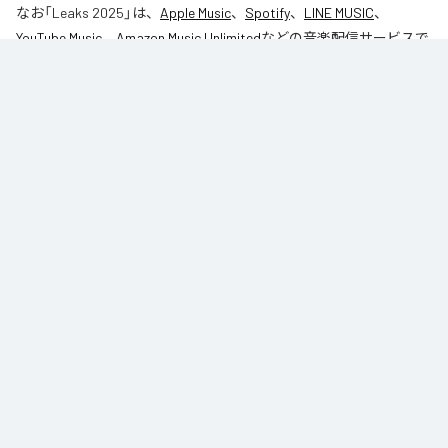
なお「
Leaks 2025
」は、
Apple Music
、
Spotify
、
LINE MUSIC
、
YouTube Music
、
Amazon Music Unlimited
などの音楽配信サービスで
聴くことができる。
各配信サービス：
Leaks 2025
1
：
Season1
27AM
2
：
Bin Laden
27AM
RS (Rich Squads) Records