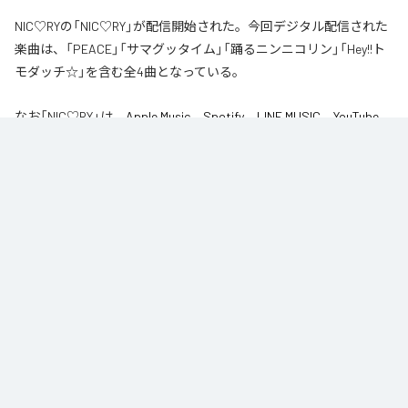
NIC♡RYの「NIC♡RY」が配信開始された。今回デジタル配信された
楽曲は、「PEACE」「サマグッタイム」「踊るニンニコリン」「Hey!!ト
モダッチ☆」を含む全4曲となっている。
なお「
NIC♡RY
」は、
Apple Music
、
Spotify
、
LINE MUSIC
、
YouTube
Music
、
Amazon Music Unlimited
などの音楽配信サービスで聴くこと
ができる。
各配信サービス：
NIC♡RY
1
：
PEACE
NIC♡RY
2
：
サマグッタイム
NIC♡RY