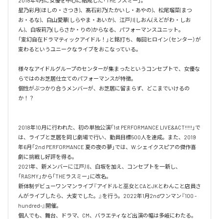
2018年4月に女優を中心に結成した「THEラスミー」。

星乃彩月(ほしの・さつき)、髙石彩乃(たかいし・あやの)、松尾瑠菜(まつ
お・るな)、白山愛華(しらやま・あいか)、江戸川しおん(えどがわ・しお
ん)、白坂莉乃(しらさか・りの)からなる、パフォーマンスユニット。​

「変幻自在ドラマティックアイドル！」と銘打ち、毎回ヒロイン（センター）が
変わるというユニークなライブをおこなっている。

様々なアイドルグループのセンターが集まったというコンセプトで、女優な
らではのお芝居仕立てのパフォーマンスが特徴。

個性がぶつかり合うメンバーが、お芝居に留まらず、どこまでいけるの
か！？​

2018年10月に行われた、初の単独公演「1st PERFORMANCE LIVE&ACT!!!!!」で
は、ライブと芝居を同じ劇場で行い、動員目標500人を達成。​また、2019
年6月「2nd PERFORMANCE 夏の夜の夢」では、W.シェイクスピアの傑作喜
劇に挑戦し好評を得る。

2021年、新メンバーに江戸川、白坂を加え、コンセプトを一新し、
「RASMY」から「THEラスミー」に改名。

新体制デビューワンマンライブ『アイドルと巫女とCAとJKとわんこと店員さ
んがライブしたら、大変でした。』を行う。2022年1月2ndワンマン『100 -
hundred-』開催。

​個人でも、舞台、ドラマ、CM、バラエティなど出演の幅は多岐にわたる。
