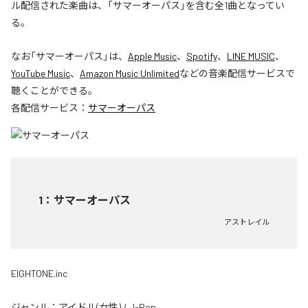
ル配信された楽曲は、「サマーオーパス」を含む全1曲となってい
る。
なお「
サマーオーパス
」は、
Apple Music
、
Spotify
、
LINE MUSIC
、
YouTube Music
、
Amazon Music Unlimited
などの音楽配信サービスで
聴くことができる。
各配信サービス：
サマーオーパス
1
：
サマーオーパス
アストレイル
EIGHTONE.inc
ジャンル：
アイドル(女性)
/
J-Pop