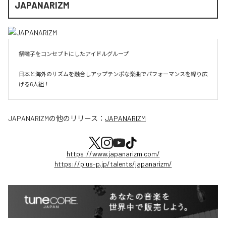
JAPANARIZM
祭囃子をコンセプトにしたアイドルグループ

日本と海外のリズムを融合しアップテンポな楽曲でパフォーマンスを繰り広
げる6人組！
JAPANARIZM
の他のリリース：
JAPANARIZM
https://www.japanarizm.com/
https://plus-p.jp/talents/japanarizm/