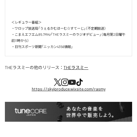
＜レギュラー番組＞

・ワロップ放送局「うぇるかむほーむ☆すてーじ」（不定期放送）

​・こまえエフエム85.7MHz「THEラスミーのラジオデビュー」（毎月第2日曜午
前11時から）  

・日刊スポーツ新聞「ニッカン4356情報」
THEラスミー
の他のリリース：
THEラスミー
https://skyiproduce.wixsite.com/rasmy