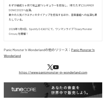
わずか結成５ヶ月で地上波TVレギュラーを担当し、1年たたずにSUMMER 
SONIC2023へ出演。

数々の人気バラエティのタイアップを担当するほか、音楽番組への出演も果
たしている。

2026年11月9日、Spotify O-EASTにて、ワンマンライブ『Scary Monster 
Circus』を開催！
Panic Monster !n Wonderland
の他のリリース：
Panic Monster !n
Wonderland
https://www.panicmonster-in-wonderland.com