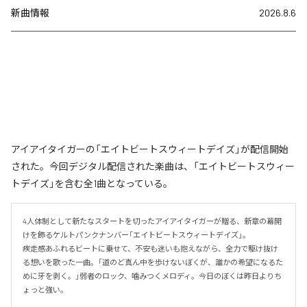
新曲情報
2026.8.6
アイアイタイガーの「エイトビートスウィートデイズ」が配信開始
された。今回デジタル配信された楽曲は、「エイトビートスウィー
トデイズ」を含む全1曲となっている。
4人体制として新たなスタートを切ったアイアイタイガーが贈る、新章の幕開
けを飾るケルトパンクナンバー「エイトビートスウィートデイズ」。

疾走感あふれるビートに乗せて、不安も迷いも抱えながら、全力で駆け抜け
る想いを歌った一曲。「道のど真ん中を歩けないぼくが、誰かの希望になるた
めに牙を剥く。」弱者のロック、噛みつくメロディ。今日のぼくは昨日よりち
ょっと強い。