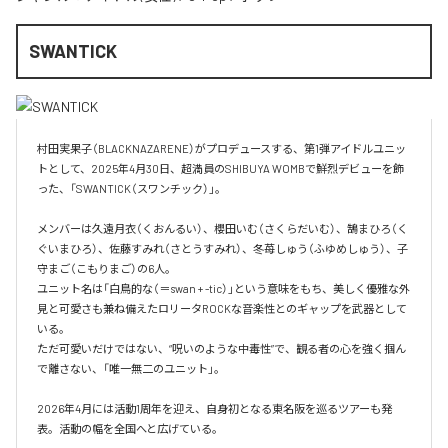
SWANTICK
村田実果子（BLACKNAZARENE）がプロデュースする、第1弾アイドルユニッ
トとして、2025年4月30日、超満員のSHIBUYA WOMBで鮮烈デビューを飾
った、「SWANTICK（スワンチック）」。

メンバーは久遠月衣（くおんるい）、櫻田いむ（さくらだいむ）、鵠まひろ（く
ぐいまひろ）、佐藤すみれ（さとうすみれ）、冬苺しゅう（ふゆめしゅう）、子
守まご（こもりまご）の6人。

ユニット名は「白鳥的な（＝swan + -tic）」という意味をもち、美しく優雅な外
見と可愛さも兼ね備えたロリータROCKな音楽性とのギャップを武器として
いる。

ただ可愛いだけではない、“呪いのような中毒性”で、観る者の心を強く掴ん
で離さない、「唯一無二のユニット」。

2026年4月には活動1周年を迎え、自身初となる東名阪を巡るツアーも発
表。活動の幅を全国へと広げている。