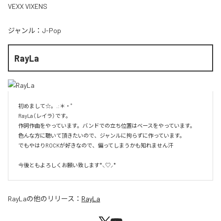
VEXX VIXENS
ジャンル：
J-Pop
RayLa
初めまして☆。.:＊・゜

RayLa（レイラ）です。

作詞作曲をやっています。バンドでの立ち位置はベースをやっています。

色んな方に聴いて頂きたいので、ジャンルに拘らずに作っています。

でもやはりROCKが好きなので、偏ってしまうかも知れません汗

今後ともよろしくお願い致します*⸜♡⸝*
RayLa
の他のリリース：
RayLa