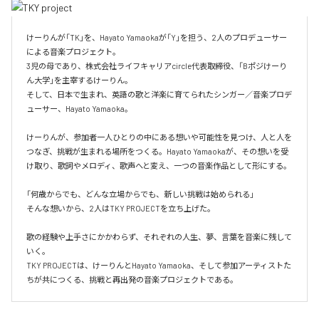
けーりんが「TK」を、Hayato Yamaokaが「Y」を担う、2人のプロデューサー
による音楽プロジェクト。

3児の母であり、株式会社ライフキャリアcircle代表取締役、「Bポジけーり
ん大学」を主宰するけーりん。

そして、日本で生まれ、英語の歌と洋楽に育てられたシンガー／音楽プロデ
ューサー、Hayato Yamaoka。

けーりんが、参加者一人ひとりの中にある想いや可能性を見つけ、人と人を
つなぎ、挑戦が生まれる場所をつくる。Hayato Yamaokaが、その想いを受
け取り、歌詞やメロディ、歌声へと変え、一つの音楽作品として形にする。

「何歳からでも、どんな立場からでも、新しい挑戦は始められる」

そんな想いから、2人はTKY PROJECTを立ち上げた。

歌の経験や上手さにかかわらず、それぞれの人生、夢、言葉を音楽に残して
いく。

TKY PROJECTは、けーりんとHayato Yamaoka、そして参加アーティストた
ちが共につくる、挑戦と再出発の音楽プロジェクトである。