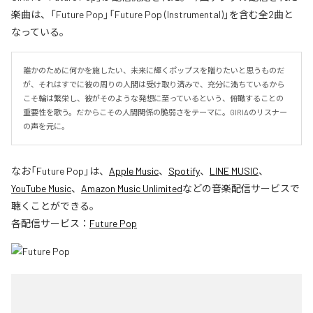
楽曲は、「Future Pop」「Future Pop (Instrumental)」を含む全2曲と
なっている。
誰かのために何かを施したい、未来に輝くポップスを贈りたいと思うものだ
が、それはすでに彼の周りの人間は受け取り済みで、充分に満ちているから
こそ輪は繁栄し、彼がそのような発想に至っているという、俯瞰することの
重要性を歌う。だからこその人間関係の脆弱さをテーマに。GIRIAのリスナー
の声を元に。
なお「
Future Pop
」は、
Apple Music
、
Spotify
、
LINE MUSIC
、
YouTube Music
、
Amazon Music Unlimited
などの音楽配信サービスで
聴くことができる。
各配信サービス：
Future Pop