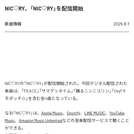
NIC♡RY、「NIC♡RY」を配信開始
新曲情報
2026.8.7
NIC♡RYの「NIC♡RY」が配信開始された。今回デジタル配信された
楽曲は、「PEACE」「サマグッタイム」「踊るニンニコリン」「Hey!!ト
モダッチ☆」を含む全4曲となっている。
なお「
NIC♡RY
」は、
Apple Music
、
Spotify
、
LINE MUSIC
、
YouTube
Music
、
Amazon Music Unlimited
などの音楽配信サービスで聴くこと
ができる。