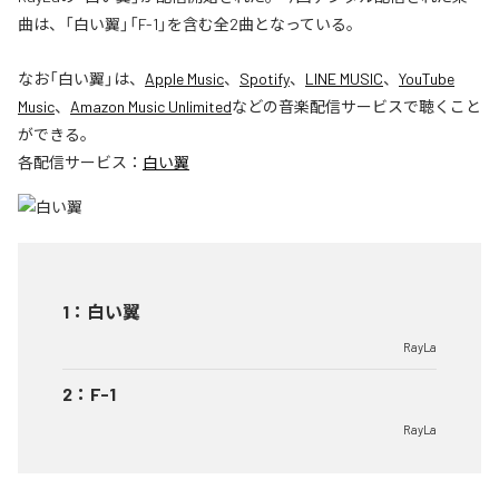
曲は、「白い翼」「F-1」を含む全2曲となっている。
なお「
白い翼
」は、
Apple Music
、
Spotify
、
LINE MUSIC
、
YouTube
Music
、
Amazon Music Unlimited
などの音楽配信サービスで聴くこと
ができる。
各配信サービス：
白い翼
1
：
白い翼
RayLa
2
：
F-1
RayLa