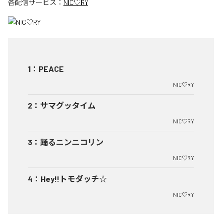
各配信サービス：
NIC♡RY
1
：
PEACE
NIC♡RY
2
：
サマグッタイム
NIC♡RY
3
：
踊るニンニコリン
NIC♡RY
4
：
Hey!!トモダッチ☆
NIC♡RY