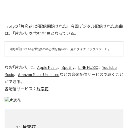
miollyの「片恋花」が配信開始された。今回デジタル配信された楽曲
は、「片恋花」を含む全1曲となっている。
誰もが知っている"片想い”の心情を描いた、夏のダイナミックバラード。
なお「
片恋花
」は、
Apple Music
、
Spotify
、
LINE MUSIC
、
YouTube
Music
、
Amazon Music Unlimited
などの音楽配信サービスで聴くこと
ができる。
各配信サービス：
片恋花
1
：
片恋花