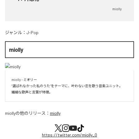
miolly
ジャンル：
J-Pop
miolly
miolly - ミオリー

”選ばれなかった私のうた”をテーマに、叶わない恋を歌う音楽ユニット。

miolly
の他のリリース：
miolly
https://twitter.com/miolly_0