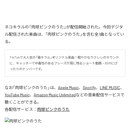
ネコキラルの「肉球ピンクのうた」が配信開始された。今回デジタ
ル配信された楽曲は、「肉球ピンクのうた」を含む全1曲となってい
る。
TikTokで大人気の「猫キラル」オリジナル楽曲！軽やかなウクレレのサウンド
に、キャッチーで中毒性のあるフレーズが耳に残るショート動画・BGMにぴ
ったりのナンバーです。
なお「
肉球ピンクのうた
」は、
Apple Music
、
Spotify
、
LINE MUSIC
、
YouTube Music
、
Amazon Music Unlimited
などの音楽配信サービスで
聴くことができる。
各配信サービス：
肉球ピンクのうた