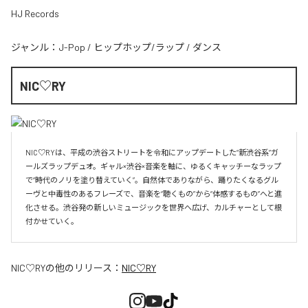
HJ Records
ジャンル：
J-Pop
/
ヒップホップ/ラップ
/
ダンス
NIC♡RY
NIC♡RYは、平成の渋谷ストリートを令和にアップデートした“新渋谷系”ガ
ールズラップデュオ。ギャル×渋谷×音楽を軸に、ゆるくキャッチーなラップ
で“時代のノリを塗り替えていく”。自然体でありながら、踊りたくなるグル
ーヴと中毒性のあるフレーズで、音楽を“聴くもの”から“体感するもの”へと進
化させる。渋谷発の新しいミュージックを世界へ広げ、カルチャーとして根
付かせていく。
NIC♡RY
の他のリリース：
NIC♡RY