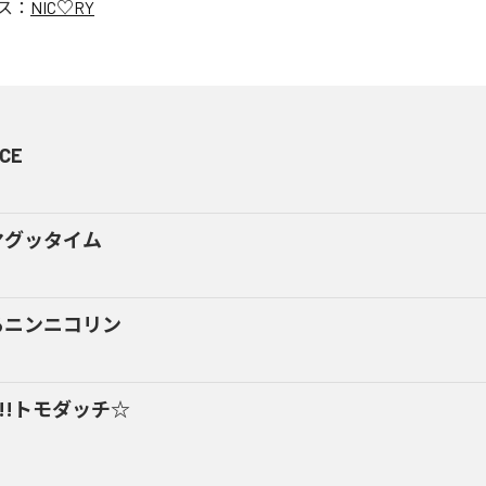
ス：
NIC♡RY
CE
マグッタイム
るニンニコリン
y!!トモダッチ☆