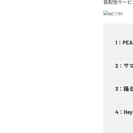
各配信サービ
1
：
PEA
2
：
サ
3
：
踊
4
：
He