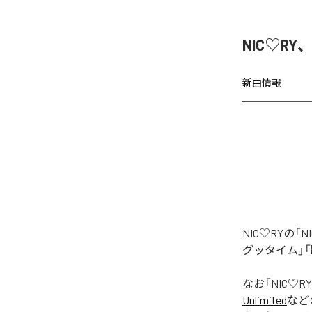
NIC♡RY
新曲情報
NIC♡RYの
グッタイム」「
なお「
NIC♡RY
Unlimited
など