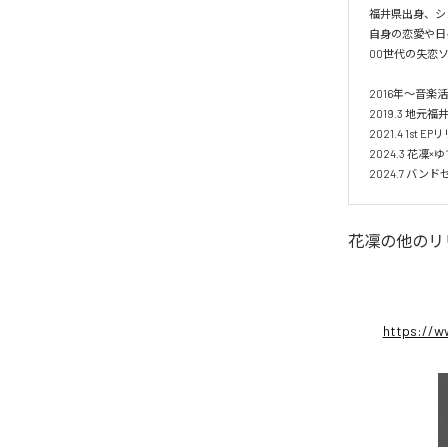
福井県出身、シ
自身の恋愛や日
00世代の失恋
2016年〜音楽活
2019.3 地元
2021.4 1st
2024.3 花凜
花凜
の他のリ
https://