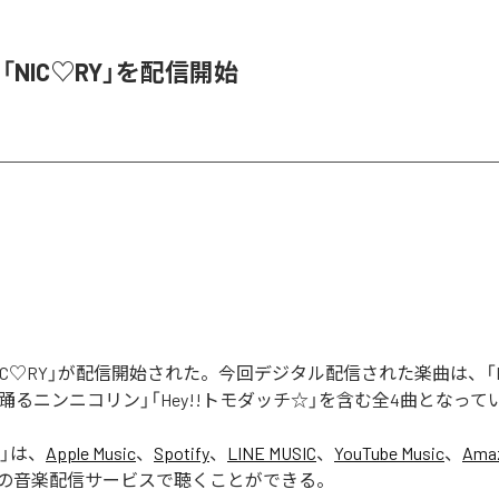
、「NIC♡RY」を配信開始
「NIC♡RY」が配信開始された。今回デジタル配信された楽曲は、「P
踊るニンニコリン」「Hey!!トモダッチ☆」を含む全4曲となって
」は、
Apple Music
、
Spotify
、
LINE MUSIC
、
YouTube Music
、
Amaz
の音楽配信サービスで聴くことができる。