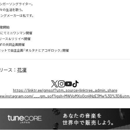
ンガーソングライター。

々の生活を歌う。

ソングメーカーは私です。

動開始

福井にてミニワンマン開催

 EPリリース＆リリイベ開催

×ゆずの共同企画開催

リース：
花凜
https://linktr.ee/gmsof?utm_source=linktree_admin_share
www.instagram.com/___gm_sof?igsh=MWVoMXo0cnljNzE3Mw%3D%3D&utm_