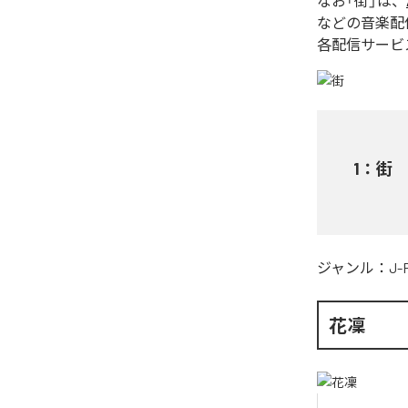
なお「
街
」は、
などの音楽配
各配信サービ
1
：
街
ジャンル：
J-
花凜