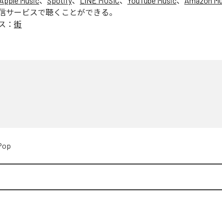
Apple Music
、
Spotify
、
LINE MUSIC
、
YouTube Music
、
Amazon Mus
信サービスで聴くことができる。
ス：
街
Pop