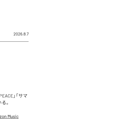
2026.8.7
EACE」「サマ
いる。
on Music