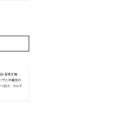
谷×音楽を軸
ーヴと中毒性の
界へ広げ、カルチ