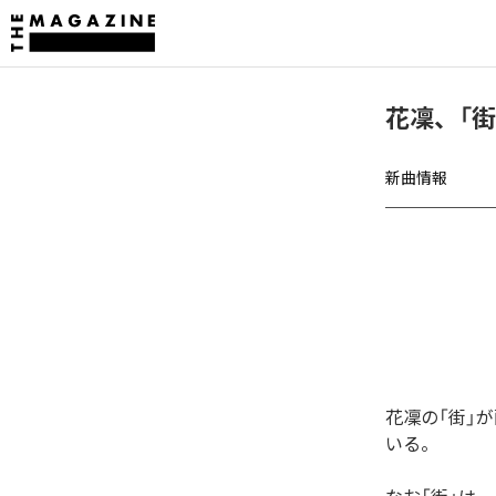
花凜、「
新曲情報
花凜の「街」
いる。