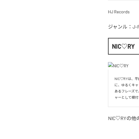
HJ Records
ジャンル：
J-
NIC♡RY
NIC♡RYは
に、ゆるくキャ
あるフレーズで
ャーとして根付
NIC♡RY
の他