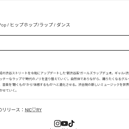
Pop
/
ヒップホップ/ラップ
/
ダンス
、平成の渋谷ストリートを令和にアップデートした“新渋谷系”ガールズラップデュオ。ギャル×渋
ッチーなラップで“時代のノリを塗り替えていく”。自然体でありながら、踊りたくなるグル
、音楽を“聴くもの”から“体感するもの”へと進化させる。渋谷発の新しいミュージックを世
かせていく。
のリリース：
NIC♡RY