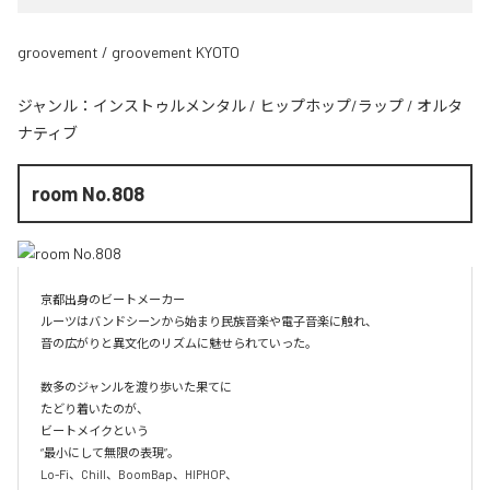
groovement / groovement KYOTO
ジャンル：
インストゥルメンタル
/
ヒップホップ/ラップ
/
オルタ
ナティブ
room No.808
京都出身のビートメーカー

ルーツはバンドシーンから始まり民族音楽や電子音楽に触れ、

音の広がりと異文化のリズムに魅せられていった。

数多のジャンルを渡り歩いた果てに

たどり着いたのが、

ビートメイクという

“最小にして無限の表現”。

Lo-Fi、Chill、BoomBap、HIPHOP、
