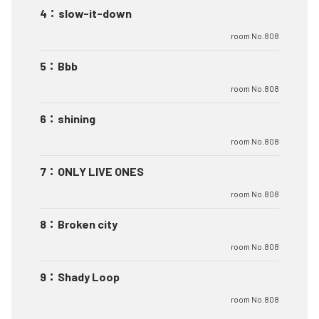
4
：
slow-it-down
room No.808
5
：
Bbb
room No.808
6
：
shining
room No.808
7
：
ONLY LIVE ONES
room No.808
8
：
Broken city
room No.808
9
：
Shady Loop
room No.808