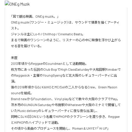
「耳で観る映画、ONEg muzik。」

ONEg muzik（ワンジー・ミュージック）は、サウンドで情景を描くアーティ
スト。

ジャンルは主にLo-fi / Chillhop / Cinematic Beats。

まるで映画のワンシーンのように、リスナーの心の中に映像を浮かび上がら
せる音を届けている。

来歴

2013年頃からReggaeのSoundmanとして活動開始。

枚方市にあった伝説のClub BopでHigh ClassSaturdayや大和田駅Rimsbarで
のRaggasick・主催のYoungGyangなど北大阪のレギュラーパーティに出
演。

後の2016年頃からDJ KAIHOとMC/Selの二人からなるCrew、Green Mason 
soundを結成。

Brand newからFoundation、Vinyl playなどで数々の大阪のクラブでPlay。

茨木市のGUNGUN Saturdayや布施駅のWhateverや大阪のミナミで開催して
いたMusic deliveryのレギュラーパーティに夜な夜な出演し、

同時にDJ KI$$ONという名義でHIPHOPのクラブシーンを渡り歩き、Reggae
とHIPHOPのハイブリッドで活動。

その頃から楽曲のプロデュースを開始し、Moman & UHYEY「 Hi UP」