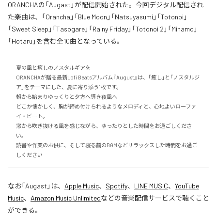
ORANCHAの「Augast」が配信開始された。今回デジタル配信され
た楽曲は、「Orancha」「Blue Moon」「Natsuyasumi」「Totonoi」
「Sweet Sleep」「Tasogare」「Rainy Friday」「Totonoi 2」「Minamo」
「Hotaru」を含む全10曲となっている。
夏の風と癒しのノスタルギアを

ORANCHAが贈る最新Lofi Beatsアルバム『August』は、「癒し」と「ノスタルジ
ア」をテーマにした、夏に寄り添う1枚です。

朝から始まりゆっくりと夕方へ導き夜風へ

どこか懐かしく、胸が締め付けられるようなメロディと、心地よいローファ
イ・ビート。

窓から吹き抜ける風を感じながら、ゆったりとした時間をお過ごしくださ
い。

読書や作業のお供に、そして寝る前のBGMなどリラックスした時間をお過ご
しください
なお「
Augast
」は、
Apple Music
、
Spotify
、
LINE MUSIC
、
YouTube
Music
、
Amazon Music Unlimited
などの音楽配信サービスで聴くこと
ができる。