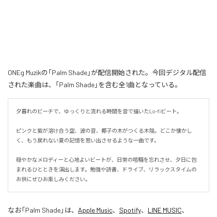
ONEg Muzikの「Palm Shade」が配信開始された。今回デジタル配信
された楽曲は、「Palm Shade」を含む全1曲となっている。
夕暮れのビーチで、ゆっくりと流れる時間を音で描いたLo-fiビート。

ピンクと紫が溶け合う空、波の音、椰子の木がつくる木陰。どこか懐かし
く、もう戻れない夏の記憶を思い出させるような一曲です。

穏やかなメロディーと心地よいビートが、日常の喧騒を忘れさせ、夕日に包
まれるひとときを演出します。勉強や読書、ドライブ、リラックスタイムの
お供にぜひお楽しみください。
なお「
Palm Shade
」は、
Apple Music
、
Spotify
、
LINE MUSIC
、