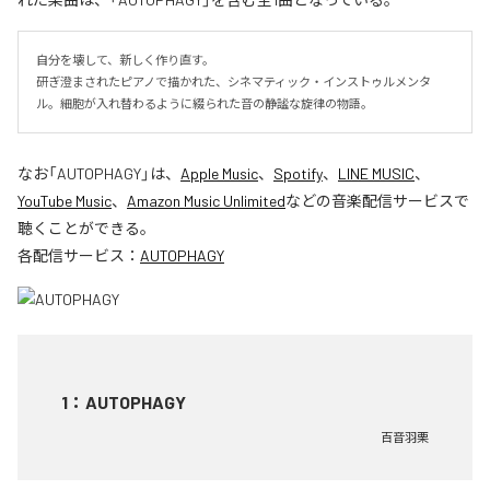
自分を壊して、新しく作り直す。

研ぎ澄まされたピアノで描かれた、シネマティック・インストゥルメンタ
ル。細胞が入れ替わるように綴られた音の静謐な旋律の物語。
なお「
AUTOPHAGY
」は、
Apple Music
、
Spotify
、
LINE MUSIC
、
YouTube Music
、
Amazon Music Unlimited
などの音楽配信サービスで
聴くことができる。
各配信サービス：
AUTOPHAGY
1
：
AUTOPHAGY
百音羽栗