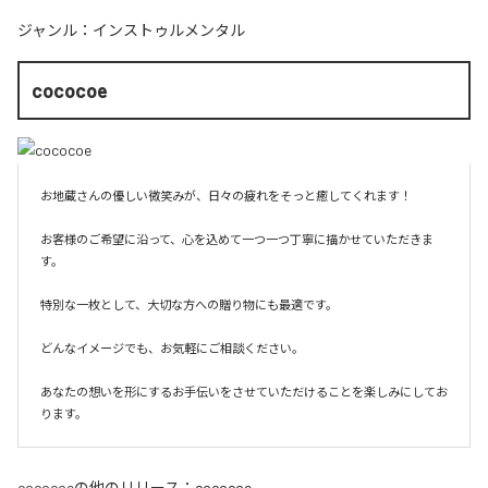
ジャンル：
インストゥルメンタル
cococoe
お地蔵さんの優しい微笑みが、日々の疲れをそっと癒してくれます！

お客様のご希望に沿って、心を込めて一つ一つ丁寧に描かせていただきま
す。

特別な一枚として、大切な方への贈り物にも最適です。

どんなイメージでも、お気軽にご相談ください。

あなたの想いを形にするお手伝いをさせていただけることを楽しみにしてお
ります。
cococoe
の他のリリース：
cococoe