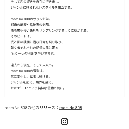
そして和の響きを自在に行き来し、

ジャンルに縛られないスタイルを確立する。

room no.808のサウンドは、

都市の静寂や路地裏の気配、

煙る夜や儚い断片をサンプリングするように紡がれる。

そのビートは、

光と影の狭間に潜む日常を切り取り、

聴く者それぞれの記憶の奥に眠る

“もう一つの物語”を呼び覚ます。

過去から現在、そして未来へ。

room no.808の音楽は、

常に変化し、拡張し続ける。

ジャンルを超え、境界を越え、

room No.808
の他のリリース：
room No.808