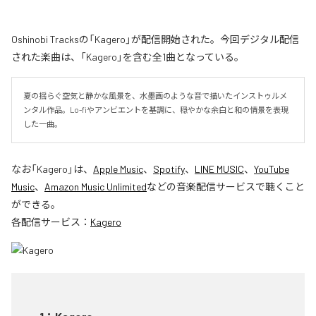
Oshinobi Tracksの「Kagero」が配信開始された。今回デジタル配信
された楽曲は、「Kagero」を含む全1曲となっている。
夏の揺らぐ空気と静かな風景を、水墨画のような音で描いたインストゥルメ
ンタル作品。Lo-fiやアンビエントを基調に、穏やかな余白と和の情景を表現
した一曲。
なお「
Kagero
」は、
Apple Music
、
Spotify
、
LINE MUSIC
、
YouTube
Music
、
Amazon Music Unlimited
などの音楽配信サービスで聴くこと
ができる。
各配信サービス：
Kagero