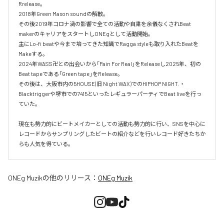
Rrelease。

2018年Green Mason soundの解散。

その後2019年コロナ渦の影響で全ての活動や自粛を余儀なくされBeat 
makerのキャリアをスタートしONEgとして活動開始。

主にLo-fi beatや今まで培ってきた知識でRagga styleも取り入れたBeatを
Makeする。

2024年WASS卍との出会いから「Pain For Real」をReleaseし2025年、初の
Beat tapeである「Green tape」をRelease。

その後は、大阪市内の5HOUSE(旧 Night WAX)でのHIPHOP NIGHT.・
Blacktriggerや堺市での7415といったレギュラーパーティでBeat liveを行っ
ていた。

現在も勢力的にビートメイカーとしての活動も勢力的に行い、SNSを中心に
レコードからサンプリングしたビートの紹介などを行いレコード好きたちか
らも人気を得ている。
ONEg Muzik
の他のリリース：
ONEg Muzik