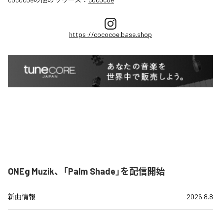
https://cococoe.base.shop
ONEg Muzik、「Palm Shade」を配信開始
新曲情報
2026.8.8