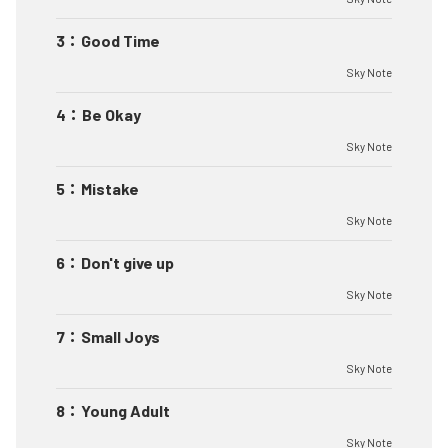
3
：
Good Time
Sky Note
4
：
Be Okay
Sky Note
5
：
Mistake
Sky Note
6
：
Don't give up
Sky Note
7
：
Small Joys
Sky Note
8
：
Young Adult
Sky Note