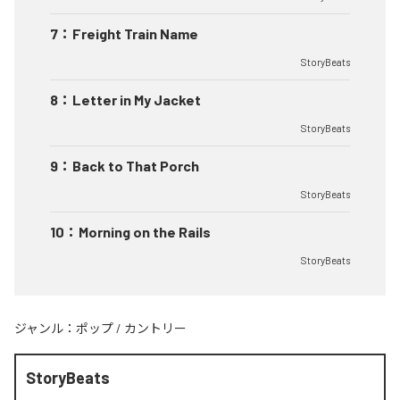
7
：
Freight Train Name
StoryBeats
8
：
Letter in My Jacket
StoryBeats
9
：
Back to That Porch
StoryBeats
10
：
Morning on the Rails
StoryBeats
ジャンル：
ポップ
/
カントリー
StoryBeats