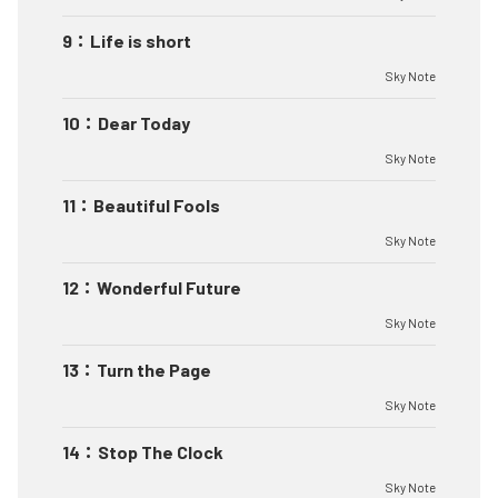
9
：
Life is short
Sky Note
10
：
Dear Today
Sky Note
11
：
Beautiful Fools
Sky Note
12
：
Wonderful Future
Sky Note
13
：
Turn the Page
Sky Note
14
：
Stop The Clock
Sky Note