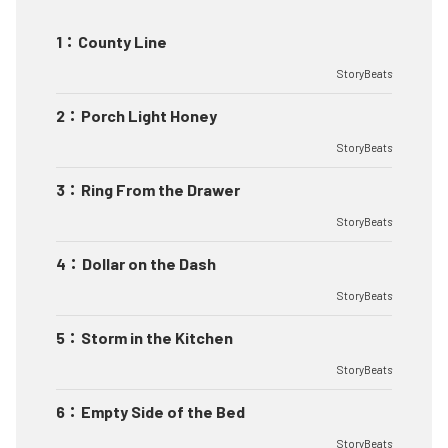
1
：
County Line
StoryBeats
2
：
Porch Light Honey
StoryBeats
3
：
Ring From the Drawer
StoryBeats
4
：
Dollar on the Dash
StoryBeats
5
：
Storm in the Kitchen
StoryBeats
6
：
Empty Side of the Bed
StoryBeats