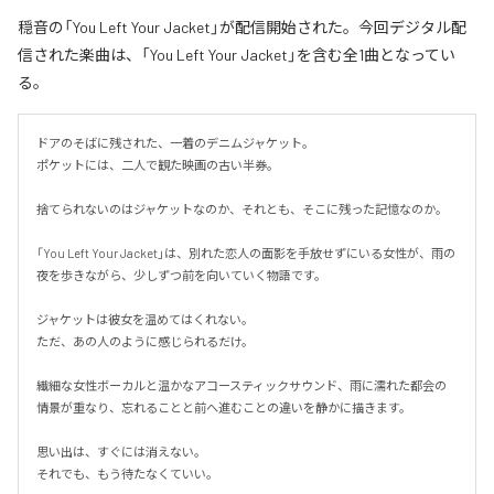
穏音の「You Left Your Jacket」が配信開始された。今回デジタル配
信された楽曲は、「You Left Your Jacket」を含む全1曲となってい
る。
ドアのそばに残された、一着のデニムジャケット。

ポケットには、二人で観た映画の古い半券。

捨てられないのはジャケットなのか、それとも、そこに残った記憶なのか。

「You Left Your Jacket」は、別れた恋人の面影を手放せずにいる女性が、雨の
夜を歩きながら、少しずつ前を向いていく物語です。

ジャケットは彼女を温めてはくれない。

ただ、あの人のように感じられるだけ。

繊細な女性ボーカルと温かなアコースティックサウンド、雨に濡れた都会の
情景が重なり、忘れることと前へ進むことの違いを静かに描きます。

思い出は、すぐには消えない。

それでも、もう待たなくていい。
