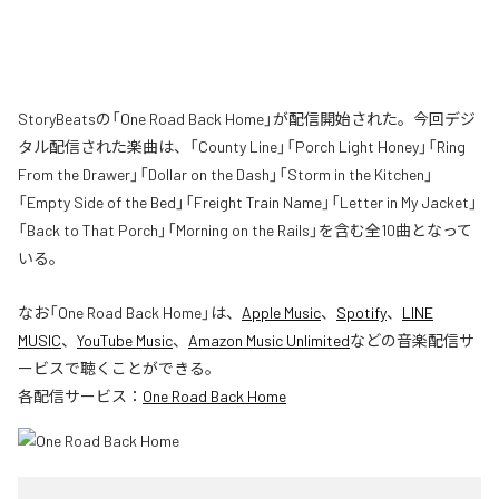
StoryBeatsの「One Road Back Home」が配信開始された。今回デジ
タル配信された楽曲は、「County Line」「Porch Light Honey」「Ring
From the Drawer」「Dollar on the Dash」「Storm in the Kitchen」
「Empty Side of the Bed」「Freight Train Name」「Letter in My Jacket」
「Back to That Porch」「Morning on the Rails」を含む全10曲となって
いる。
なお「
One Road Back Home
」は、
Apple Music
、
Spotify
、
LINE
MUSIC
、
YouTube Music
、
Amazon Music Unlimited
などの音楽配信サ
ービスで聴くことができる。
各配信サービス：
One Road Back Home