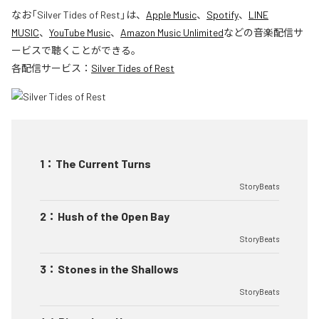
なお「
Silver Tides of Rest
」は、
Apple Music
、
Spotify
、
LINE
MUSIC
、
YouTube Music
、
Amazon Music Unlimited
などの音楽配信サ
ービスで聴くことができる。
各配信サービス：
Silver Tides of Rest
1
：
The Current Turns
StoryBeats
2
：
Hush of the Open Bay
StoryBeats
3
：
Stones in the Shallows
StoryBeats