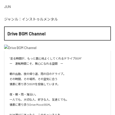
JUN
ジャンル：
インストゥルメンタル
Drive BGM Channel
”走る時間が、もっと居心地よくしてくれるドライブBGM”

ー　運転時間こそ、無心になれる空間　ー

朝の出勤、夜の帰り道、雨の日のドライブ。

その時間、その場所、その空気に合う

情景に寄り添うBGMを投稿しています。

夜・朝・雨・海沿い。

一人でも、大切な人、好きな人、友達とでも。

情景に寄り添うDrive Mood BGM。

BGM選びに迷ったら、このチャンネルを。
