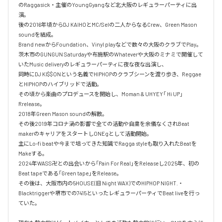
のRaggasick・主催のYoungGyangなど北大阪のレギュラーパーティに出
演。

後の2016年頃からDJ KAIHOとMC/Selの二人からなるCrew、Green Mason 
soundを結成。

Brand newからFoundation、Vinyl playなどで数々の大阪のクラブでPlay。

茨木市のGUNGUN Saturdayや布施駅のWhateverや大阪のミナミで開催して
いたMusic deliveryのレギュラーパーティに夜な夜な出演し、

同時にDJ KI$$ONという名義でHIPHOPのクラブシーンを渡り歩き、Reggae
とHIPHOPのハイブリッドで活動。

その頃から楽曲のプロデュースを開始し、Moman & UHYEY「 Hi UP」
Rrelease。

2018年Green Mason soundの解散。

その後2019年コロナ渦の影響で全ての活動や自粛を余儀なくされBeat 
makerのキャリアをスタートしONEgとして活動開始。

主にLo-fi beatや今まで培ってきた知識でRagga styleも取り入れたBeatを
Makeする。

2024年WASS卍との出会いから「Pain For Real」をReleaseし2025年、初の
Beat tapeである「Green tape」をRelease。

その後は、大阪市内の5HOUSE(旧 Night WAX)でのHIPHOP NIGHT.・
Blacktriggerや堺市での7415といったレギュラーパーティでBeat liveを行っ
ていた。
