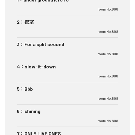
room No.808
2
：
密室
room No.808
3
：
For a split second
room No.808
4
：
slow-it-down
room No.808
5
：
Bbb
room No.808
6
：
shining
room No.808
7
：
ONLY LIVE ONES