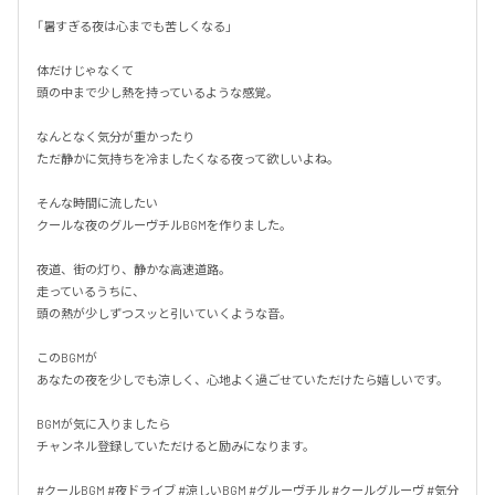
「暑すぎる夜は心までも苦しくなる」

体だけじゃなくて

頭の中まで少し熱を持っているような感覚。

なんとなく気分が重かったり

ただ静かに気持ちを冷ましたくなる夜って欲しいよね。

そんな時間に流したい

クールな夜のグルーヴチルBGMを作りました。

夜道、街の灯り、静かな高速道路。

走っているうちに、

頭の熱が少しずつスッと引いていくような音。

このBGMが

あなたの夜を少しでも涼しく、心地よく過ごせていただけたら嬉しいです。

BGMが気に入りましたら

チャンネル登録していただけると励みになります。

#クールBGM #夜ドライブ #涼しいBGM #グルーヴチル #クールグルーヴ #気分