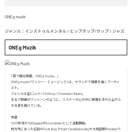
ONEg muzik
ジャンル：
インストゥルメンタル
/
ヒップホップ/ラップ
/
ジャズ
ONEg Muzik
「耳で観る映画、ONEg muzik。」

ONEg muzik（ワンジー・ミュージック）は、サウンドで情景を描くアーティ
スト。

ジャンルは主にLo-fi / Chillhop / Cinematic Beats。

まるで映画のワンシーンのように、リスナーの心の中に映像を浮かび上がら
せる音を届けている。

来歴

2013年頃からReggaeのSoundmanとして活動開始。

枚方市にあった伝説のClub BopでHigh ClassSaturdayや大和田駅Rimsbarで