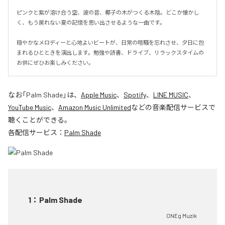
ピンクと紫が溶け合う空、波の音、椰子の木がつくる木陰。どこか懐かし
く、もう戻れない夏の記憶を思い出させるような一曲です。

穏やかなメロディーと心地よいビートが、日常の喧騒を忘れさせ、夕日に包
まれるひとときを演出します。勉強や読書、ドライブ、リラックスタイムの
お供にぜひお楽しみください。
なお「
Palm Shade
」は、
Apple Music
、
Spotify
、
LINE MUSIC
、
YouTube Music
、
Amazon Music Unlimited
などの音楽配信サービスで
聴くことができる。
各配信サービス：
Palm Shade
1
：
Palm Shade
ONEg Muzik