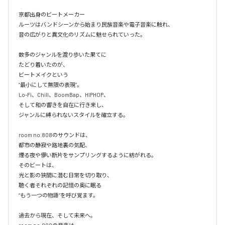
京都出身のビートメーカー

ルーツはバンドシーンから始まり民族音楽や電子音楽に触れ、

音の広がりと異文化のリズムに魅せられていった。

数多のジャンルを渡り歩いた果てに

たどり着いたのが、

ビートメイクという

“最小にして無限の表現”。

Lo-Fi、Chill、BoomBap、HIPHOP、

そして和の響きを自在に行き来し、

ジャンルに縛られないスタイルを確立する。

room no.808のサウンドは、

都市の静寂や路地裏の気配、

煙る夜や儚い断片をサンプリングするように紡がれる。

そのビートは、

光と影の狭間に潜む日常を切り取り、

聴く者それぞれの記憶の奥に眠る

“もう一つの物語”を呼び覚ます。

過去から現在、そして未来へ。
