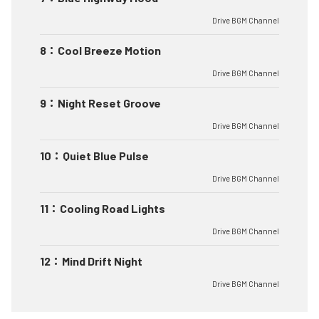
Drive BGM Channel
8
：
Cool Breeze Motion
Drive BGM Channel
9
：
Night Reset Groove
Drive BGM Channel
10
：
Quiet Blue Pulse
Drive BGM Channel
11
：
Cooling Road Lights
Drive BGM Channel
12
：
Mind Drift Night
Drive BGM Channel