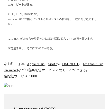
ただ、ビートが語る。

Chill、LoFi、BOOMBAP。

room no.808が描くインストゥルメンタルの世界を、一枚に閉じ込めまし
た。

このBEATが あなたの時間を少しだけ特別に変えてくれる事を願います。

耳を澄ませば、そこには”808”がある。
なお「
808
」は、
Apple Music
、
Spotify
、
LINE MUSIC
、
Amazon Music
Unlimited
などの音楽配信サービスで聴くことができる。
各配信サービス：
808
1
：
under ground KYOTO