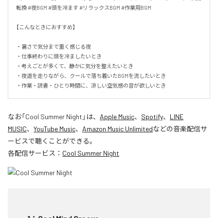
転換 #夜BGM #頭を冷ます #リラックスBGM #作業用BGM

【こんなときにおすすめ】

・暑さで気分まで重く感じる夜

・仕事終わりに頭を冷ましたいとき

・考えごとが多くて、静かに気分を整えたいとき

・夜道を走りながら、クールで落ち着いたBGMを流したいとき

・作業・読書・ひとり時間に、涼しい空気感の音が欲しいとき
なお「
Cool Summer Night
」は、
Apple Music
、
Spotify
、
LINE
MUSIC
、
YouTube Music
、
Amazon Music Unlimited
などの音楽配信サ
ービスで聴くことができる。
各配信サービス：
Cool Summer Night