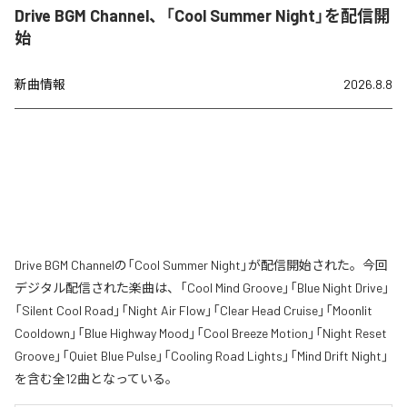
Drive BGM Channel、「Cool Summer Night」を配信開
始
新曲情報
2026.8.8
Drive BGM Channelの「Cool Summer Night」が配信開始された。今回
デジタル配信された楽曲は、「Cool Mind Groove」「Blue Night Drive」
「Silent Cool Road」「Night Air Flow」「Clear Head Cruise」「Moonlit
Cooldown」「Blue Highway Mood」「Cool Breeze Motion」「Night Reset
Groove」「Quiet Blue Pulse」「Cooling Road Lights」「Mind Drift Night」
を含む全12曲となっている。