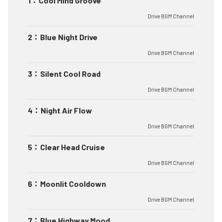
1
：
Cool Mind Groove
Drive BGM Channel
2
：
Blue Night Drive
Drive BGM Channel
3
：
Silent Cool Road
Drive BGM Channel
4
：
Night Air Flow
Drive BGM Channel
5
：
Clear Head Cruise
Drive BGM Channel
6
：
Moonlit Cooldown
Drive BGM Channel
7
：
Blue Highway Mood