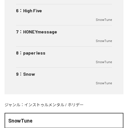
6
：
High Five
SnowTune
7
：
HONEYmessage
SnowTune
8
：
paper less
SnowTune
9
：
Snow
SnowTune
ジャンル：
インストゥルメンタル
/
ホリデー
SnowTune