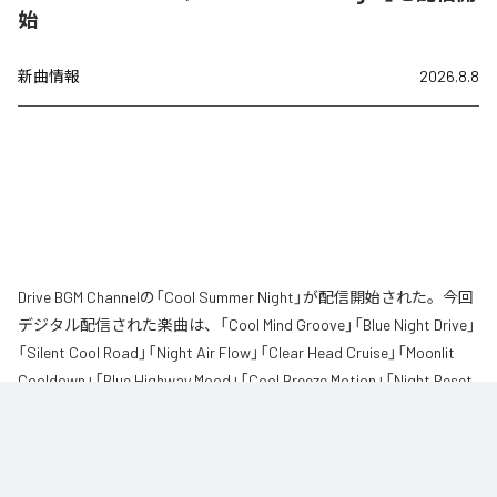
始
新曲情報
2026.8.8
Drive BGM Channelの「Cool Summer Night」が配信開始された。今回
デジタル配信された楽曲は、「Cool Mind Groove」「Blue Night Drive」
「Silent Cool Road」「Night Air Flow」「Clear Head Cruise」「Moonlit
Cooldown」「Blue Highway Mood」「Cool Breeze Motion」「Night Reset
Groove」「Quiet Blue Pulse」「Cooling Road Lights」「Mind Drift Night」
を含む全12曲となっている。
「暑すぎる夜は心までも苦しくなる」
