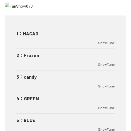
1
：
MACAO
SnowTune
2
：
Frozen
SnowTune
3
：
candy
SnowTune
4
：
GREEN
SnowTune
5
：
BLUE
SnowTune