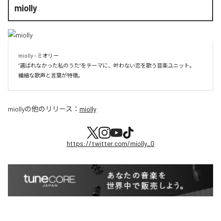
miolly
miolly - ミオリー

”選ばれなかった私のうた”をテーマに、叶わない恋を歌う音楽ユニット。

miolly
の他のリリース：
miolly
https://twitter.com/miolly_0