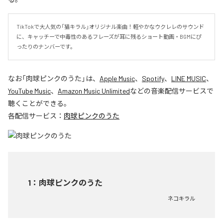
TikTokで大人気の「猫キラル」オリジナル楽曲！軽やかなウクレレのサウンド
に、キャッチーで中毒性のあるフレーズが耳に残るショート動画・BGMにぴ
ったりのナンバーです。
なお「
肉球ピンクのうた
」は、
Apple Music
、
Spotify
、
LINE MUSIC
、
YouTube Music
、
Amazon Music Unlimited
などの音楽配信サービスで
聴くことができる。
各配信サービス：
肉球ピンクのうた
1
：
肉球ピンクのうた
ネコキラル