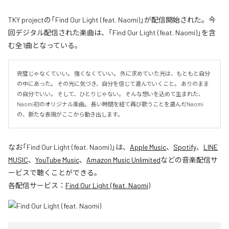
TKY projectの「Find Our Light (feat. Naomi)」が配信開始された。今
回デジタル配信された楽曲は、「Find Our Light (feat. Naomi)」を含
む全1曲となっている。
完璧じゃなくていい。 強くなくていい。 外に求めていた光は、もともと自分
の中にあった。 その光に気づき、自分を信じて進んでいくこと。 ありのまま
の自分でいい。 そして、ひとりじゃない。 そんな想いを込めて生まれた、
Naomi初のオリジナル楽曲。 長い時間を経て再び歌うことを選んだNaomi
の、新たな表現がここから動き出します。
なお「
Find Our Light (feat. Naomi)
」は、
Apple Music
、
Spotify
、
LINE
MUSIC
、
YouTube Music
、
Amazon Music Unlimited
などの音楽配信サ
ービスで聴くことができる。
各配信サービス：
Find Our Light (feat. Naomi)