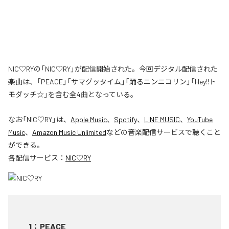
NIC♡RYの「NIC♡RY」が配信開始された。今回デジタル配信された
楽曲は、「PEACE」「サマグッタイム」「踊るニンニコリン」「Hey!!ト
モダッチ☆」を含む全4曲となっている。
なお「
NIC♡RY
」は、
Apple Music
、
Spotify
、
LINE MUSIC
、
YouTube
Music
、
Amazon Music Unlimited
などの音楽配信サービスで聴くこと
ができる。
各配信サービス：
NIC♡RY
1
：
PEACE