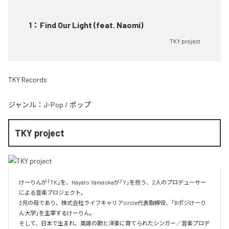
1
：
Find Our Light (feat. Naomi)
TKY project
TKY Records
ジャンル：
J-Pop
/
ポップ
TKY project
けーりんが「TK」を、Hayato Yamaokaが「Y」を担う、2人のプロデューサー
による音楽プロジェクト。

3児の母であり、株式会社ライフキャリアcircle代表取締役、「Bポジけーり
ん大学」を主宰するけーりん。

そして、日本で生まれ、英語の歌と洋楽に育てられたシンガー／音楽プロデ