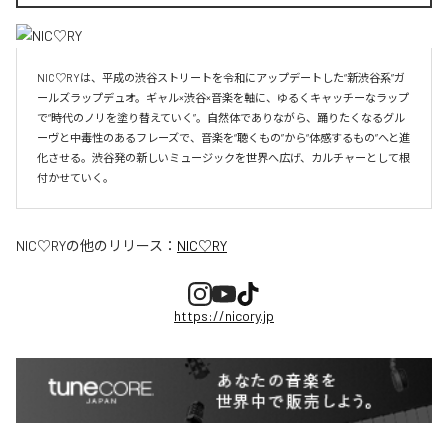
NIC♡RYは、平成の渋谷ストリートを令和にアップデートした“新渋谷系”ガ
ールズラップデュオ。ギャル×渋谷×音楽を軸に、ゆるくキャッチーなラップ
で“時代のノリを塗り替えていく”。自然体でありながら、踊りたくなるグル
ーヴと中毒性のあるフレーズで、音楽を“聴くもの”から“体感するもの”へと進
化させる。渋谷発の新しいミュージックを世界へ広げ、カルチャーとして根
付かせていく。
NIC♡RY
の他のリリース：
NIC♡RY
https://nicory.jp