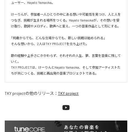
ューサー、Hayato Yamaoka。

けーりんが、参加者一人ひとりの中にある想いや可能性を見つけ、人と人を
つなぎ、挑戦が生まれる場所をつくる。Hayato Yamaokaが、その想いを受
け取り、歌詞やメロディ、歌声へと変え、一つの音楽作品として形にする。

「何歳からでも、どんな立場からでも、新しい挑戦は始められる」

そんな想いから、2人はTKY PROJECTを立ち上げた。

歌の経験や上手さにかかわらず、それぞれの人生、夢、言葉を音楽に残して
いく。

TKY PROJECTは、けーりんとHayato Yamaoka、そして参加アーティストた
ちが共につくる、挑戦と再出発の音楽プロジェクトである。
TKY project
の他のリリース：
TKY project