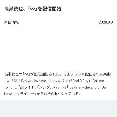
高瀬統也、「∞」を配信開始
新曲情報
2026.8.8
高瀬統也の「∞」が配信開始された。今回デジタル配信された楽曲
は、「AI」「Say you love me」「いつ言う？」「Bad B Boy」「Call me
tonight」「灰ライト」「シングルバッド」「It’s Finally the End of Our
Love」「クライマー」を含む全9曲となっている。
なお「
∞
」は、
Apple Music
、
Spotify
、
LINE MUSIC
、
YouTube Music
、
Amazon Music Unlimited
などの音楽配信サービスで聴くことができ