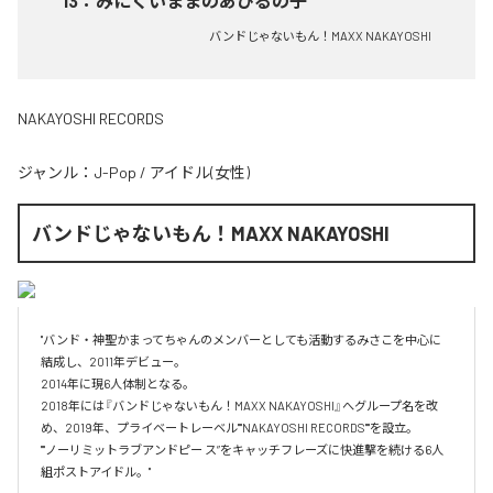
13
：
みにくいままのあひるの子
バンドじゃないもん！MAXX NAKAYOSHI
NAKAYOSHI RECORDS
ジャンル：
J-Pop
/
アイドル(女性)
バンドじゃないもん！MAXX NAKAYOSHI
"バンド・神聖かまってちゃんのメンバーとしても活動するみさこを中心に
結成し、2011年デビュー。

2014年に現6人体制となる。

2018年には『バンドじゃないもん！MAXX NAKAYOSHI』へグループ名を改
め、2019年、プライベートレーベル""NAKAYOSHI RECORDS""を設立。

""ノーリミットラブアンドピー ス”をキャッチフレーズに快進撃を続ける6人
組ポストアイドル。"