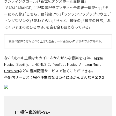
ウンティングガール」「新世紀ダンスホール交信曲」
「SARABADANCE」「「卍蛮者卍ラプソディ〜全海統一伝説〜」」「そ
ーにゃん節」「こちら、最前線...?♡」「ランラン♡ラブラブ♡ウェデ
ィング♡ソング」「愛わずらい」「きっと、最後の」「最高の日常」「み
にくいままのあひるの子」を含む全13曲となっている。
豪華作家陣の方々と作り上げた全曲リード曲な約4年ぶりのフルアルバム。
なお「
完ペキ主義なセカイにふかんぜんな音楽を2
」は、
Apple
Music
、
Spotify
、
LINE MUSIC
、
YouTube Music
、
Amazon Music
Unlimited
などの音楽配信サービスで聴くことができる。
各配信サービス：
完ペキ主義なセカイにふかんぜんな音楽を2
1
：
極仲良的旅-SE-