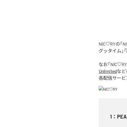
NIC♡RYの
グッタイム」「
なお「
NIC♡RY
Unlimited
など
各配信サービ
1
：
PEA