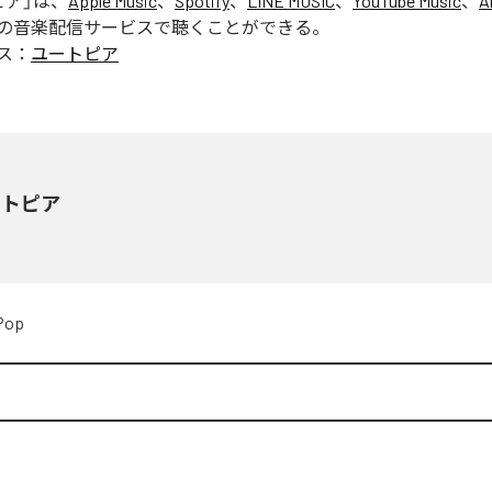
ピア
」は、
Apple Music
、
Spotify
、
LINE MUSIC
、
YouTube Music
、
A
の音楽配信サービスで聴くことができる。
ス：
ユートピア
ートピア
Pop