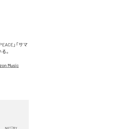
EACE」「サマ
いる。
on Music
NIC♡RY