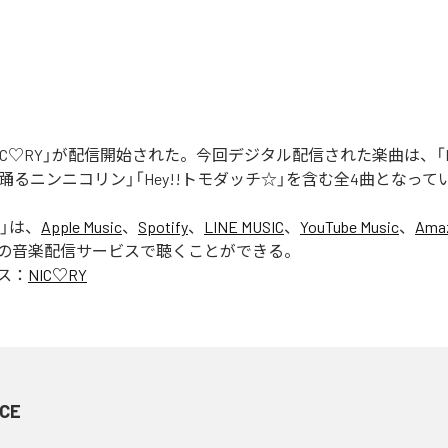
「NIC♡RY」が配信開始された。今回デジタル配信された楽曲は、「P
踊るニンニコリン」「Hey!!トモダッチ☆」を含む全4曲となって
」は、
Apple Music
、
Spotify
、
LINE MUSIC
、
YouTube Music
、
Amaz
の音楽配信サービスで聴くことができる。
ス：
NIC♡RY
CE