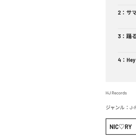
2
：
サ
3
：
踊
4
：
He
HJ Records
ジャンル：
J-
NIC♡RY