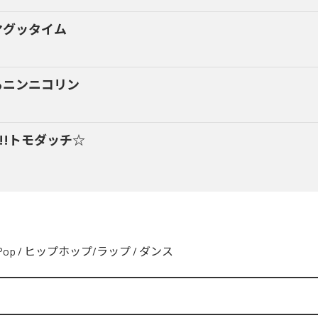
マグッタイム
るニンニコリン
y!!トモダッチ☆
Pop
/
ヒップホップ/ラップ
/
ダンス