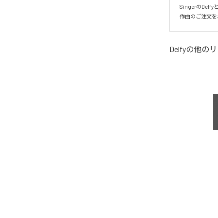
SingerのD
作曲のご注文を
Delfy
の他のリ