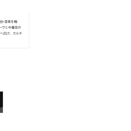
谷×音楽を軸
ーヴと中毒性の
界へ広げ、カルチ