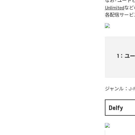
なお「
ユート
Unlimited
など
各配信サービ
1
：
ユ
ジャンル：
J-
Delfy