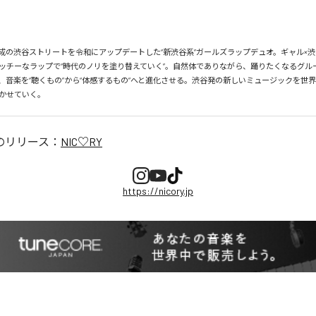
、平成の渋谷ストリートを令和にアップデートした“新渋谷系”ガールズラップデュオ。ギャル×渋
ッチーなラップで“時代のノリを塗り替えていく”。自然体でありながら、踊りたくなるグル
、音楽を“聴くもの”から“体感するもの”へと進化させる。渋谷発の新しいミュージックを世
かせていく。
のリリース：
NIC♡RY
https://nicory.jp