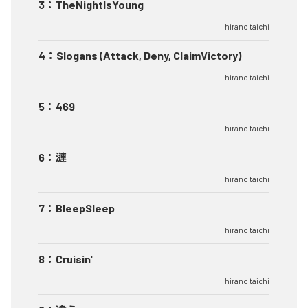
3
：
TheNightIsYoung
hirano taichi
4
：
Slogans (Attack, Deny, ClaimVictory)
hirano taichi
5
：
469
hirano taichi
6
：
漣
hirano taichi
7
：
BleepSleep
hirano taichi
8
：
Cruisin'
hirano taichi