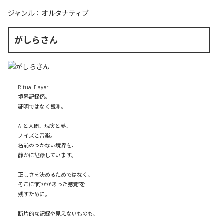
ジャンル：
オルタナティブ
がしらさん
Ritual Player

境界記録係。

証明ではなく観測。

AIと人間、現実と夢、

ノイズと音楽。

名前のつかない境界を、

静かに記録しています。

正しさを決めるためではなく、

そこに“何かがあった感覚”を

残すために。

断片的な記録や見えないものも、
