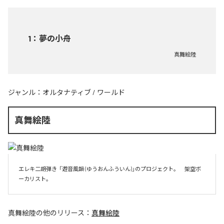
1
：
夢の小舟
真舞絵陸
ジャンル：
オルタナティブ
/
ワールド
真舞絵陸
エレキ二胡弾き  「遊音風韻 (ゆうおんふういん)」のプロジェクト。　架空ボ
ーカリスト。
真舞絵陸
の他のリリース：
真舞絵陸