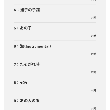
4
：
迷子の子猫
六時
5
：
あの子
六時
6
：
泡 (Instrumental)
六時
7
：
たそがれ時
六時
8
：
404
六時
9
：
あの人の唄
六時