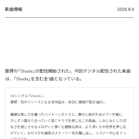
新曲情報
2026.8.9
猿臂の「Shade」が配信開始された。今回デジタル配信された楽曲
は、「Shade」を含む全1曲となっている。
1stシングル『Shade』。

猿臂、初のリリースとなる当作品は、余白に情感が宿る1曲だ。

繊細な美しさを纏ったハイトーンボイスと、静かに紡がれるピアノを軸に、
少しずつ重なり合っていく音にドラマを感じるこの楽曲。しみじみとした切
なさを感じさせるメロディと儚くも優雅な詩は、より深くその世界を押し広
げていく。なだらかな緩急はストーリー性を醸し出し、リスナーの心をぐっ