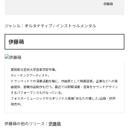
伊藤萌
ジャンル：
オルタナティブ
/
インストゥルメンタル
伊藤萌
愛知県立芸術大学音楽学部卒業。

ティーチングアーティスト。

トランペットでの演奏活動を軸に，作曲家として映画音楽、企業などへの楽
曲提供、委嘱作品制作も行う。最近では即興演奏・音楽をサウンドデザイン
するパフォーマンスも行なっている。

フォスターミュージックからオリジナル楽譜「あなたの優しさ」出版・好評
伊藤萌
の他のリリース：
伊藤萌