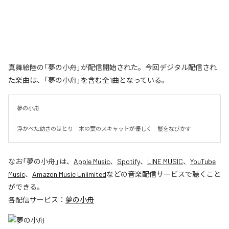
真舞絵陸の「夢の小舟」が配信開始された。今回デジタル配信され
た楽曲は、「夢の小舟」を含む全1曲となっている。
夢の小舟　

浮かべた幼さのほとり　木の葉のスキャットが優しく　髪をなびかす
なお「
夢の小舟
」は、
Apple Music
、
Spotify
、
LINE MUSIC
、
YouTube
Music
、
Amazon Music Unlimited
などの音楽配信サービスで聴くこと
ができる。
各配信サービス：
夢の小舟