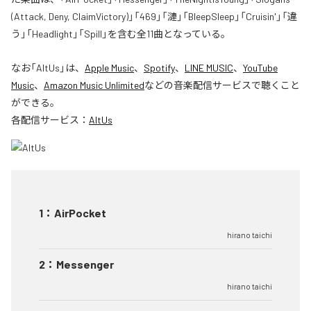
(Attack, Deny, ClaimVictory)」「469」「漣」「BleepSleep」「Cruisin'」「違
う」「Headlight」「Spill」を含む全11曲となっている。
なお「
AltUs
」は、
Apple Music
、
Spotify
、
LINE MUSIC
、
YouTube
Music
、
Amazon Music Unlimited
などの音楽配信サービスで聴くこと
ができる。
各配信サービス：
AltUs
1
：
AirPocket
hirano taichi
2
：
Messenger
hirano taichi