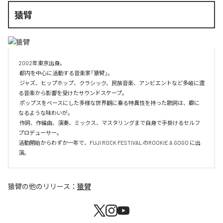
猿臂
2002年東京出身。

 都内を中心に活動する音楽家「猿臂」。

 ジャズ、ヒップホップ、クラシック、民族音楽、アンビエントなど多岐に渡
る音楽から影響を受けたサウンドスケープ。

 ポップスをベースにした多様な世界観に乗る特異性を持った歌詞は、癖に
なるような味わいが。

 作詞、作編曲、演奏、ミックス、マスタリングまで自身で手掛けるセルフ
プロデューサー。

活動開始からわずか一年で、FUJI ROCK FESTIVAL のROOKIE A GOGO に出
演。
猿臂
の他のリリース：
猿臂