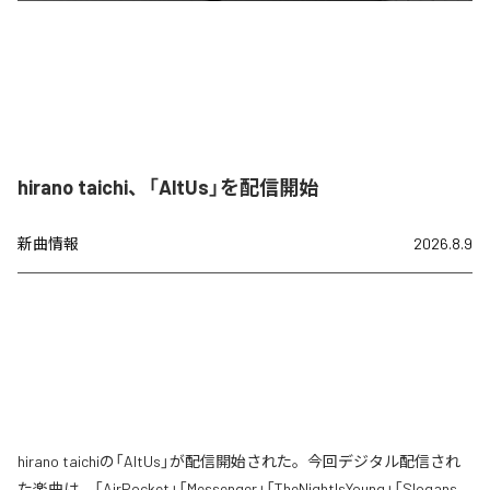
hirano taichi、「AltUs」を配信開始
新曲情報
2026.8.9
hirano taichiの「AltUs」が配信開始された。今回デジタル配信され
た楽曲は、「AirPocket」「Messenger」「TheNightIsYoung」「Slogans