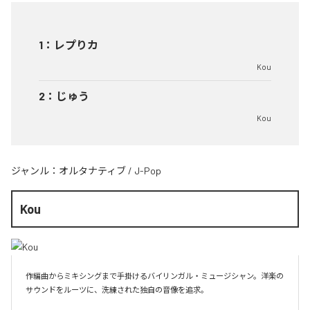
1
：
レプりカ
Kou
2
：
じゅう
Kou
ジャンル：
オルタナティブ
/
J-Pop
Kou
作編曲からミキシングまで手掛けるバイリンガル・ミュージシャン。洋楽の
サウンドをルーツに、洗練された独自の音像を追求。