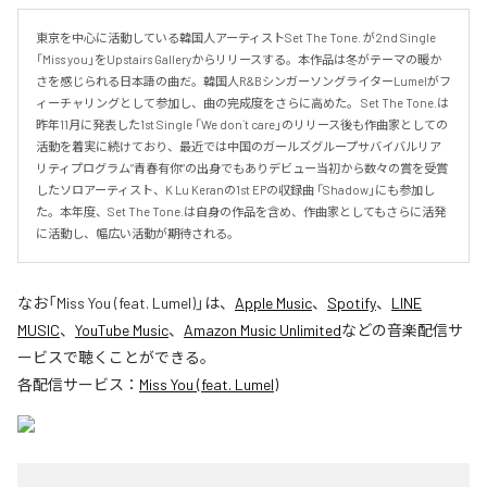
東京を中心に活動している韓国人アーティストSet The Tone. が2nd Single 
「Miss you」をUpstairs Galleryからリリースする。本作品は冬がテーマの暖か
さを感じられる日本語の曲だ。韓国人R&BシンガーソングライターLumelがフ
ィーチャリングとして参加し、曲の完成度をさらに高めた。 Set The Tone.は
昨年11月に発表した1st Single 「We don`t care」のリリース後も作曲家としての
活動を着実に続けており、最近では中国のガールズグループサバイバルリア
リティプログラム”青春有你“の出身でもありデビュー当初から数々の賞を受賞
したソロアーティスト、K Lu Keranの1st EPの収録曲 「Shadow」にも参加し
た。本年度、Set The Tone.は自身の作品を含め、作曲家としてもさらに活発
に活動し、幅広い活動が期待される。
なお「
Miss You (feat. Lumel)
」は、
Apple Music
、
Spotify
、
LINE
MUSIC
、
YouTube Music
、
Amazon Music Unlimited
などの音楽配信サ
ービスで聴くことができる。
各配信サービス：
Miss You (feat. Lumel)