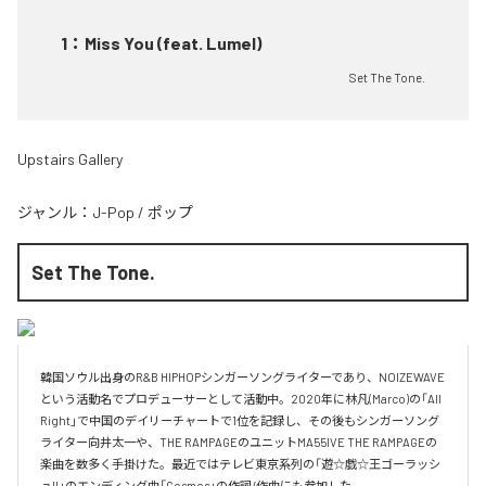
1
：
Miss You (feat. Lumel)
Set The Tone.
Upstairs Gallery
ジャンル：
J-Pop
/
ポップ
Set The Tone.
韓国ソウル出身のR&B HIPHOPシンガーソングライターであり、NOIZEWAVE
という活動名でプロデューサーとして活動中。2020年に林凡(Marco)の「All 
Right」で中国のデイリーチャートで1位を記録し、その後もシンガーソング
ライター向井太一や、THE RAMPAGEのユニットMA55IVE THE RAMPAGEの
楽曲を数多く手掛けた。最近ではテレビ東京系列の「遊☆戯☆王ゴーラッシ
ュ!!」のエンディング曲「Cosmos」の作詞/作曲にも参加した。