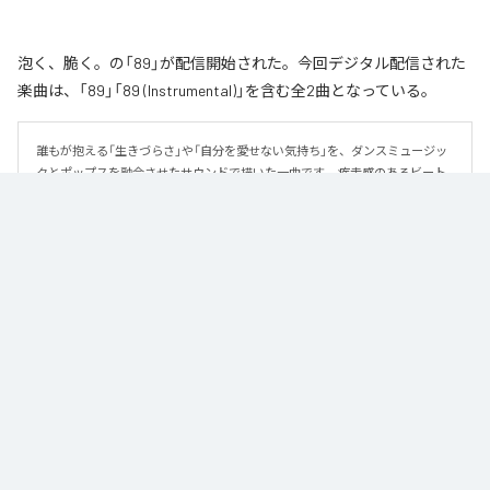
泡く、脆く。の「89」が配信開始された。今回デジタル配信された
楽曲は、「89」「89 (Instrumental)」を含む全2曲となっている。
誰もが抱える「生きづらさ」や「自分を愛せない気持ち」を、ダンスミュージッ
クとポップスを融合させたサウンドで描いた一曲です。 疾走感のあるビート
と繊細な歌詞が交差し、苦しさの中にも小さな希望を見つけ出していく。 「味
方だよ」というメッセージが、心にそっと寄り添う作品です。
なお「
89
」は、
Apple Music
、
Spotify
、
LINE MUSIC
、
YouTube Music
、
Amazon Music Unlimited
などの音楽配信サービスで聴くことができ
る。
各配信サービス：
89