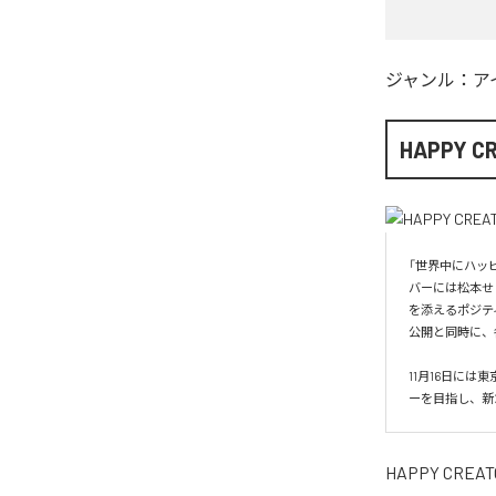
ジャンル：
ア
HAPPY C
「世界中にハッピ
バーには松本せ
を添えるポジテ
公開と同時に、
11月16日に
ーを目指し、新た
HAPPY CREAT