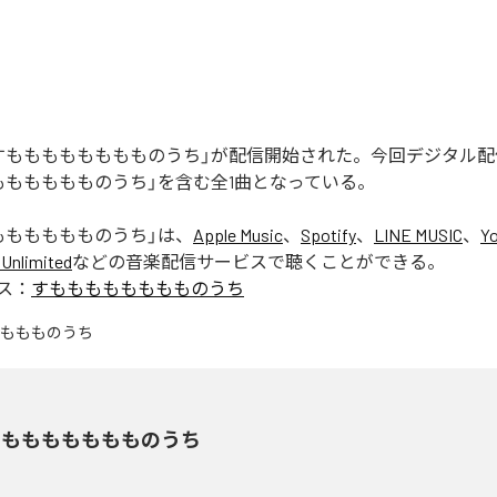
すもももももももものうち」が配信開始された。今回デジタル
もももももものうち」を含む全1曲となっている。
もももももものうち
」は、
Apple Music
、
Spotify
、
LINE MUSIC
、
Y
Unlimited
などの音楽配信サービスで聴くことができる。
ス：
すもももももももものうち
もももももももものうち