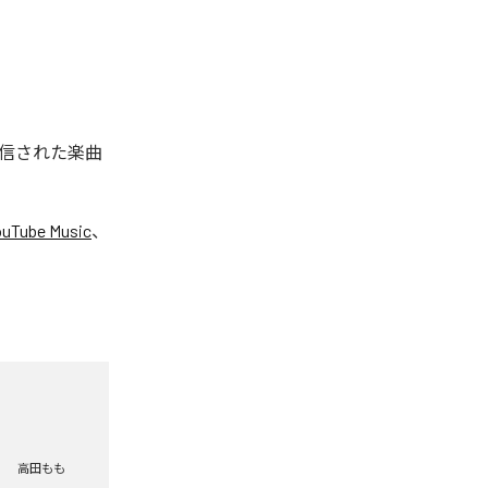
配信された楽曲
ouTube Music
、
高田もも