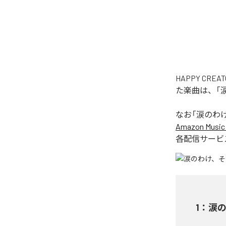
HAPPY C
た楽曲は、「
なお「
涙のわ
Amazon Music 
各配信サービ
1
：
涙