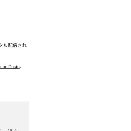
ジタル配信され
ube Music
、
Y CREATORS