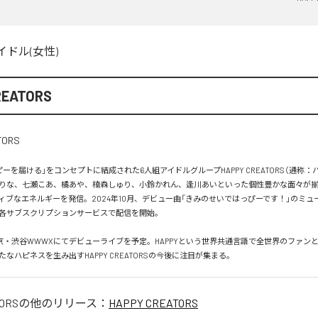
イドル(女性)
REATORS
ーを届ける」をコンセプトに結成された6人組アイドルグループHAPPY CREATORS（通称：
りな、七瀬こあ、橘あや、楠森しゅり、小鈴かれん、逢川あいといった個性豊かな面々が
ィブなエネルギーを発信。2024年10月、デビュー曲「きみのせいではっぴーです！」のミュ
各サブスクリプションサービスで配信を開始。

は東京・渋谷WWWXにてデビューライブを予定。HAPPYという世界共通言語で全世界のファン
なハピネスを生み出すHAPPY CREATORSの今後に注目が集まる。
ORS
の他のリリース：
HAPPY CREATORS