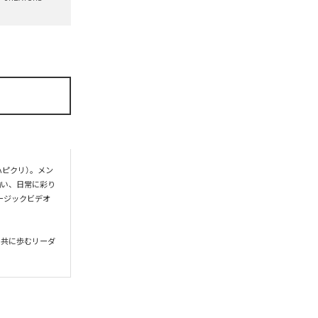
ハピクリ）。メン
揃い、日常に彩り
ージックビデオ
と共に歩むリーダ