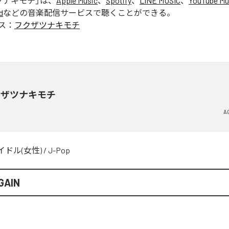
ツナキモチ
」は、
Apple Music
、
Spotify
、
LINE MUSIC
、
YouTube Mu
d
などの音楽配信サービスで聴くことができる。
ス：
フクザツナキモチ
クザツナキモチ
A
イドル(女性)
/
J-Pop
GAIN