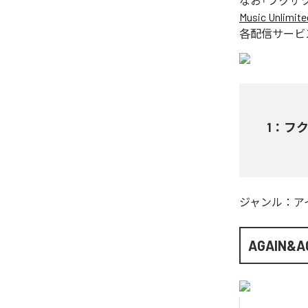
なお「
フクザ
Music Unlimite
各配信サービ
1
：
フ
ジャンル：
ア
AGAIN&A