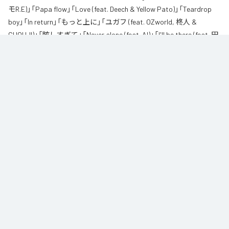
モR.E)」「Papa flow」「Love (feat. Deech & Yellow Pato)」「Teardrop
boy」「In return」「もっと上に」「ユガフ (feat. OZworld, 柊人 &
CHOUJI)」「眩しすぎて」「Never alone (feat. AI)」「I'll be there (feat. 田
我流)」を含む全11曲となっている。
なお「
紅碧
」は、
Apple Music
、
Spotify
、
LINE MUSIC
、
YouTube
Music
、
Amazon Music Unlimited
などの音楽配信サービスで聴くこと
ができる。
各配信サービス：
紅碧
1
：
Red and Blue
CHICO CARLITO
2
：
Broadcasting (feat. 柊人 & ジェロニモR.E)