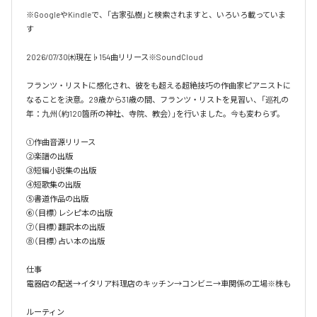
※GoogleやKindleで、「古家弘樹」と検索されますと、いろいろ載っていま
す

2026/07/30㈭現在♭154曲リリース※SoundCloud

フランツ・リストに感化され、彼をも超える超絶技巧の作曲家ピアニストに
なることを決意。29歳から31歳の間、フランツ・リストを見習い、「巡礼の
年：九州（約120箇所の神社、寺院、教会）」を行いました。今も変わらず。

①作曲音源リリース

②楽譜の出版

③短編小説集の出版

④短歌集の出版

⑤書道作品の出版

⑥（目標）レシピ本の出版

⑦（目標）翻訳本の出版

⑧（目標）占い本の出版

仕事

電器店の配送→イタリア料理店のキッチン→コンビニ→車関係の工場※株も

ルーティン
