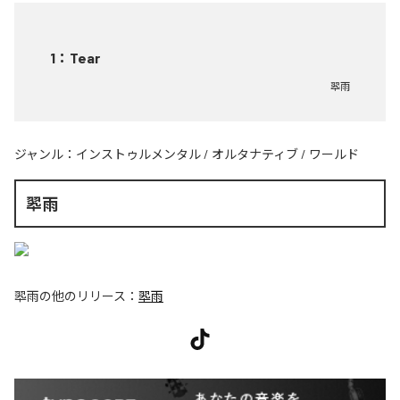
1
：
Tear
翆雨
ジャンル：
インストゥルメンタル
/
オルタナティブ
/
ワールド
翆雨
翆雨
の他のリリース：
翆雨