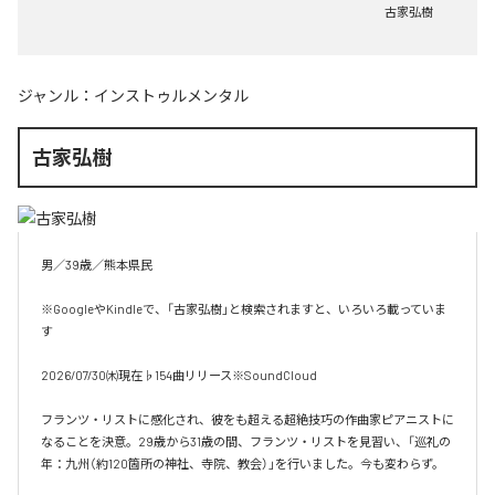
古家弘樹
ジャンル：
インストゥルメンタル
古家弘樹
男／39歳／熊本県民

※GoogleやKindleで、「古家弘樹」と検索されますと、いろいろ載っていま
す

2026/07/30㈭現在♭154曲リリース※SoundCloud

フランツ・リストに感化され、彼をも超える超絶技巧の作曲家ピアニストに
なることを決意。29歳から31歳の間、フランツ・リストを見習い、「巡礼の
年：九州（約120箇所の神社、寺院、教会）」を行いました。今も変わらず。
