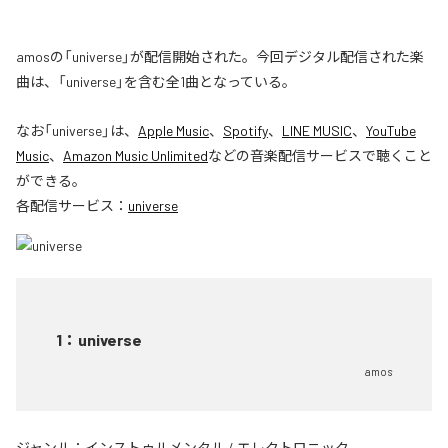
amosの「universe」が配信開始された。今回デジタル配信された楽
曲は、「universe」を含む全1曲となっている。
なお「
universe
」は、
Apple Music
、
Spotify
、
LINE MUSIC
、
YouTube
Music
、
Amazon Music Unlimited
などの音楽配信サービスで聴くこと
ができる。
各配信サービス：
universe
1
：
universe
amos
ジャンル：
インストゥルメンタル
/
エレクトロニック