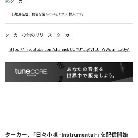
石垣島在住、民宿を営んでいるただの村人です。
ターカー
の他のリリース：
ターカー
https://m.youtube.com/channel/UCMUY_qKVtL0nWWstmf_xGyA
ターカー、「日々小唄 -Instrumental-」を配信開始