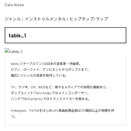
Caro kissa
ジャンル：
インストゥルメンタル
/
ヒップホップ/ラップ
table_1
table_1（テーブルワン）は日本の音楽家・作曲家。

ピアノ、ローファイ、アンビエントからポップスまで、  

幅広いジャンルの音楽を制作している。

TV、ラジオ、CM、WEBなど、様々なメディアでの採用も複数あり、  

ポップユニット「Caro kissa」ではメインコンポーザー、  

バンド「FAVO pilgrim」ではトラックメイカーを務める。

Instagram、TikTokをはじめUGC楽曲総再生数は20億回以上の実績を持
つ。