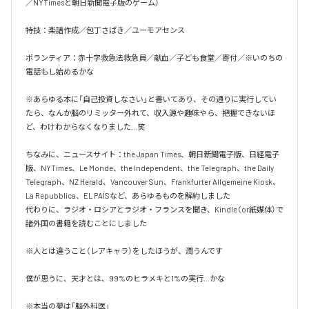
／NYTimesと朝日新聞電子版のゲーム）

特技：楽譜作成／包丁さばき／ユーモアセンス

ボランティア：赤十字救急法救急員／献血／子ども食堂／寄付／※いのちの
電話もし始めるかな

※あらゆる本に「自己投資しなさい」と書いてあり、その通りに実行してい
たら、なんか脳のリミッター外れて、収入源や趣味やら、把握できないほ
ど、わけわからなくなりました…笑

ちなみに、ニュースサイト：the Japan Times、朝日新聞電子版、日経電子
版、NYTimes、Le Monde、the Independent、the Telegraph、the Daily 
Telegraph、NZ Herald、Vancouver Sun、Frankfurter Allgemeine Kiosk、
La Repubblica、EL PAÍSなど、あらゆるものを解約しました

代わりに、ラジオ・ロシアとラジオ・フランスを聞き、Kindle（or紙媒体）で
諸外国の書籍を読むことにしました

※人とは違うこと（レアキャラ）をしたほうが、潤うんです

僕が思うに、天才とは、99%のヒラメキと1%の実行…かな

※本当の夢は「脳外科医」
