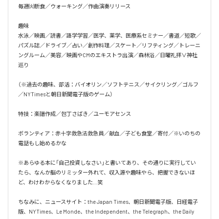
毎週㈫断食／ウォーキング／作曲演奏リリース

趣味

水泳／映画／読書／語学学習／医学、薬学、医療系セミナー／書道／短歌／
パズル誌／ドライブ／占い／創作料理／スケート／リフティング／トレーニ
ングルーム／美容／映画やCMのエキストラ出演／森林浴／日曜礼拝∨神社
巡り

（※過去の趣味、部活：バイオリン／ソフトテニス／サイクリング／ゴルフ
／NYTimesと朝日新聞電子版のゲーム）

特技：楽譜作成／包丁さばき／ユーモアセンス

ボランティア：赤十字救急法救急員／献血／子ども食堂／寄付／※いのちの
電話もし始めるかな

※あらゆる本に「自己投資しなさい」と書いてあり、その通りに実行してい
たら、なんか脳のリミッター外れて、収入源や趣味やら、把握できないほ
ど、わけわからなくなりました…笑

ちなみに、ニュースサイト：the Japan Times、朝日新聞電子版、日経電子
版、NYTimes、Le Monde、the Independent、the Telegraph、the Daily 