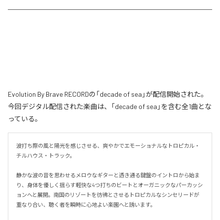
Evolution By Brave RECORDの「decade of sea」が配信開始された。
今回デジタル配信された楽曲は、「decade of sea」を含む全1曲とな
っている。
波打ち際の風と陽光を感じさせる、爽やかでエモーショナルなトロピカル・
チルハウス・トラック。

静かな波の音を思わせるメロウなギターと透き通る鍵盤のイントロから始ま
り、身体を優しく揺らす軽快な4つ打ちのビートとオーガニックなパーカッシ
ョンへと展開。南国のリゾートを彷彿とさせるトロピカルなシンセリードが
重なり合い、聴く者を瞬時に心地よい楽園へと誘います。
