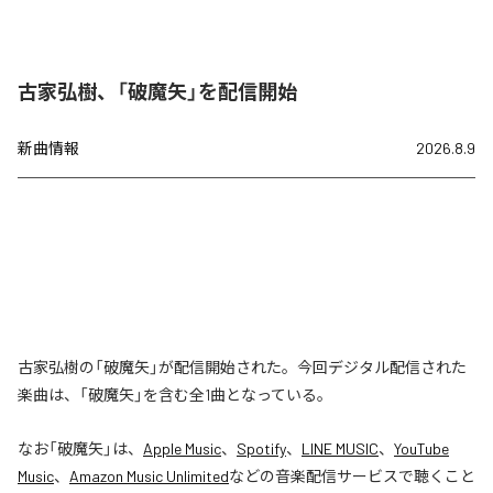
古家弘樹、「破魔矢」を配信開始
新曲情報
2026.8.9
古家弘樹の「破魔矢」が配信開始された。今回デジタル配信された
楽曲は、「破魔矢」を含む全1曲となっている。
なお「
破魔矢
」は、
Apple Music
、
Spotify
、
LINE MUSIC
、
YouTube
Music
、
Amazon Music Unlimited
などの音楽配信サービスで聴くこと