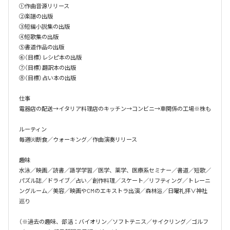
①作曲音源リリース

②楽譜の出版

③短編小説集の出版

④短歌集の出版

⑤書道作品の出版

⑥（目標）レシピ本の出版

⑦（目標）翻訳本の出版

⑧（目標）占い本の出版

仕事

電器店の配送→イタリア料理店のキッチン→コンビニ→車関係の工場※株も

ルーティン

毎週㈫断食／ウォーキング／作曲演奏リリース

趣味

水泳／映画／読書／語学学習／医学、薬学、医療系セミナー／書道／短歌／
パズル誌／ドライブ／占い／創作料理／スケート／リフティング／トレーニ
ングルーム／美容／映画やCMのエキストラ出演／森林浴／日曜礼拝∨神社
巡り

（※過去の趣味、部活：バイオリン／ソフトテニス／サイクリング／ゴルフ