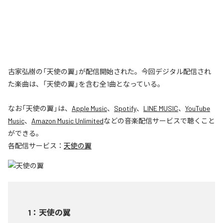
古家弘樹の「天使の翼」が配信開始された。今回デジタル配信され
た楽曲は、「天使の翼」を含む全1曲となっている。
なお「
天使の翼
」は、
Apple Music
、
Spotify
、
LINE MUSIC
、
YouTube
Music
、
Amazon Music Unlimited
などの音楽配信サービスで聴くこと
ができる。
各配信サービス：
天使の翼
1
：
天使の翼