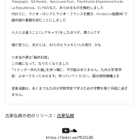
Telegraph、NZ Herald、Vancouver Sun、Frankfurter Allgemeine Kiosk、
La Repubblica、EL PAÍSなど、あらゆるものを解約しました

代わりに、ラジオ・ロシアとラジオ・フランスを聞き、Kindle（or紙媒体）で
諸外国の書籍を読むことにしました

※人とは違うこと（レアキャラ）をしたほうが、潤うんです

僕が思うに、天才とは、99%のヒラメキと1%の実行…かな

※本当の夢は「脳外科医」

この歳になって、なりたくなりました

「リミッター外れた脳」を持つ俺に、不可能はありません。九州大学 医学
部、よゆーで入ってみせます。待っていてください。国立病院機構さま

音楽活動は、あくまでも九州大学医学部で学ぶための学費を稼ぐ手段に過ぎ
ません。
古家弘樹
の他のリリース：
古家弘樹
https://linktr.ee/MUSUBI