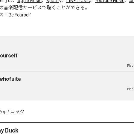
elf
」は、
Apple Music
、
Spotify
、
LINE MUSIC
、
YouTube Music
、
A
の音楽配信サービスで聴くことができる。
ス：
Be Yourself
ourself
Plac
whofuite
Plac
Pop
/
ロック
ay Duck