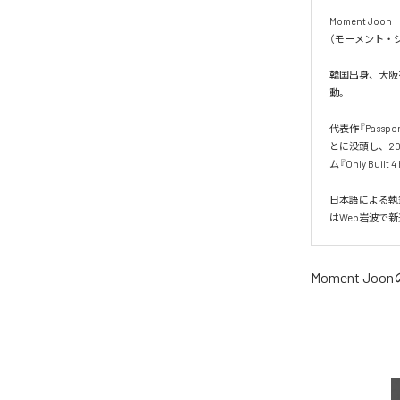
Moment Joon

（モーメント・ジ
韓国出身、大阪を
動。

代表作『Pass
とに没頭し、20
ム『Only Built 
日本語による執
はWeb岩波で
Moment Joon