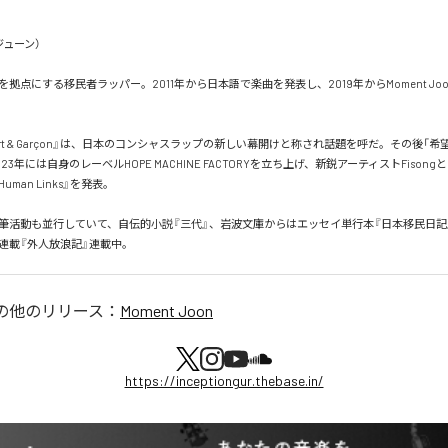
ューン）

拠点にする移民者ラッパー。2011年から日本語で楽曲を発表し、2019年からMoment Jo
port & Garçon』は、日本のコンシャスラップの新しい幕開けと称され話題を呼だ。その後「
23年には自身のレーベルHOPE MACHINE FACTORYを立ち上げ、新鋭アーティストFison
4 Human Links』を発表。

筆活動も並行していて、自伝的小説『三代』、岩波文庫からはエッセイ単行本『日本移民日記
新連載『外人放浪記』連載中。
の他のリリース：
Moment Joon
https://inceptiongur.thebase.in/