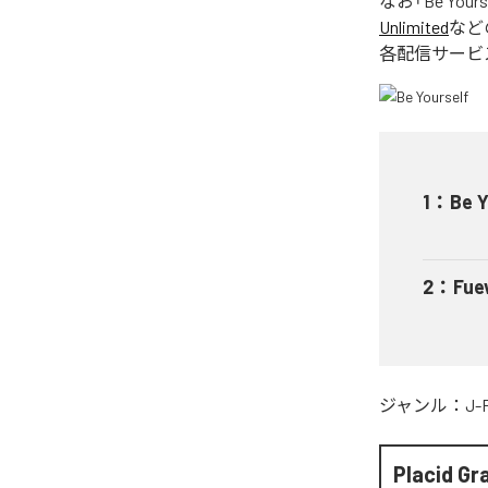
なお「
Be Yours
Unlimited
など
各配信サービ
1
：
Be Y
2
：
Fue
ジャンル：
J-
Placid Gr