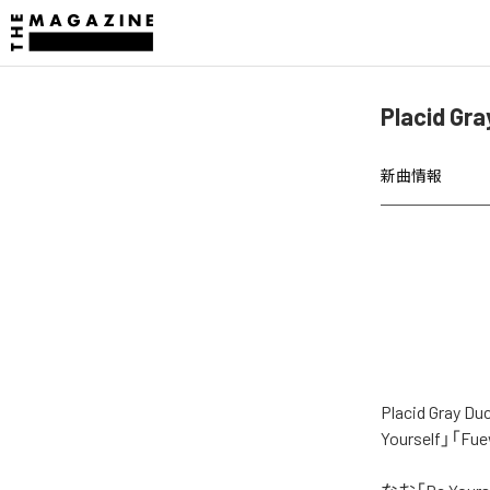
Placid G
新曲情報
Placid Gr
Yourself」