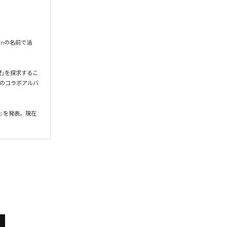
onの名前で活
希望」を探求するこ
gとのコラボアルバ
』を発表。現在