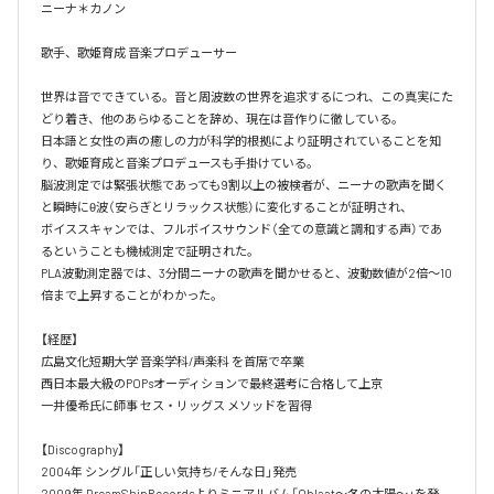
ニーナ＊カノン

歌手、歌姫育成 音楽プロデューサー

世界は音でできている。音と周波数の世界を追求するにつれ、この真実にた
どり着き、他のあらゆることを辞め、現在は音作りに徹している。

日本語と女性の声の癒しの力が科学的根拠により証明されていることを知
り、歌姫育成と音楽プロデュースも手掛けている。

脳波測定では緊張状態であっても9割以上の被検者が、ニーナの歌声を聞く
と瞬時にθ波（安らぎとリラックス状態）に変化することが証明され、

ボイススキャンでは、フルボイスサウンド（全ての意識と調和する声）であ
るということも機械測定で証明された。

PLA波動測定器では、3分間ニーナの歌声を聞かせると、波動数値が2倍～10
倍まで上昇することがわかった。

【経歴】

広島文化短期大学 音楽学科/声楽科 を首席で卒業 

西日本最大級のPOPsオーディションで最終選考に合格して上京

一井優希氏に師事 セス・リッグス メソッドを習得

【Discography】

2004年 シングル「正しい気持ち/そんな日」発売

2009年 DreamShipRecordsよりミニアルバム「Oblaat～冬の太陽～」を発