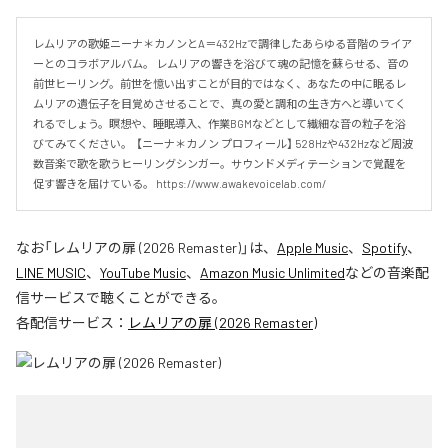
レムリアの歌姫ニーナ＊カノンとA＝432Hzで調律したあらゆる音階のライア
ーとのコラボアルバム。 レムリアの響きを浴びて魂の記憶を蘇らせる、音の
前世ヒーリング。前世を憶い出すことが目的ではなく、あなたの中に眠るレ
ムリアの遺伝子を目覚めさせることで、真の愛と調和の生き方へと導いてく
れるでしょう。瞑想や、睡眠導入、作業BGMなどとして繊細な音の粒子を浴
びてみてください。  【ニーナ＊カノン プロフィール】 528Hzや432Hzなど周波
数音楽で歌を歌うヒーリングシンガー。サウンドメディテーションで覚醒を
促す響きを届けている。 https://www.awakevoicelab.com/
なお「
レムリアの扉 (2026 Remaster)
」は、
Apple Music
、
Spotify
、
LINE MUSIC
、
YouTube Music
、
Amazon Music Unlimited
などの音楽配
信サービスで聴くことができる。
各配信サービス：
レムリアの扉 (2026 Remaster)