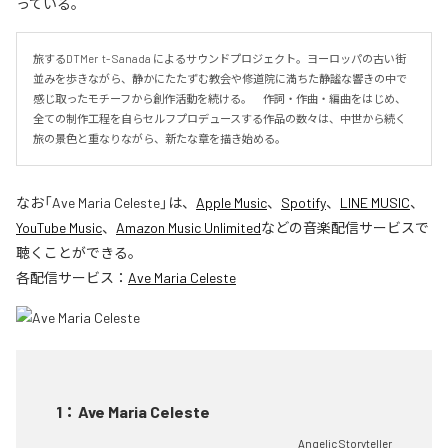
っている。
旅するDTMer  t- Sanada によるサウンドプロジェクト。ヨーロッパの古い街
並みを歩きながら、静かにたたずむ教会や修道院に満ちた静謐な響きの中で
感じ取ったモチーフから創作活動を続ける。　作詞・作曲・編曲をはじめ、
全ての制作工程を自らセルフプロデュースする作品の数々は、中世から続く
旅の景色と重なりながら、新たな章を描き始める。
なお「
Ave Maria Celeste
」は、
Apple Music
、
Spotify
、
LINE MUSIC
、
YouTube Music
、
Amazon Music Unlimited
などの音楽配信サービスで
聴くことができる。
各配信サービス：
Ave Maria Celeste
1
：
Ave Maria Celeste
Angelic Storyteller