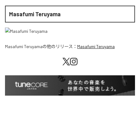
Masafumi Teruyama
Masafumi Teruyama
の他のリリース：
Masafumi Teruyama