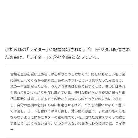
小松みゆの「ライター」が配信開始された。今回デジタル配信され
た楽曲は、「ライター」を含む全1曲となっている。
言葉を全部を受け止めるには心がひとつしかなくて、嬉しいも悲しいも日常
に顔を出してくるから厄介だ。あの人のアレどういう意味だったんだろう、
私の一言余計だったかも、うんざりするほど繰り返すくせに、気づけばそれ
も忘れてまたつながりを探し求めている。便利な時代だから疑問に思った事
柄は瞬時に検索してまるでその時から自分のものだったかのようにできる
し、自分の感情の名前すらAIに判定させるけど、どうも納得いかなくて書い
ては消し、コードを付けてはやり直し、薄い壁の部屋で、まだ誰のものにも
ならないように静かにギターの弦を撫でている。溢れた言葉をすくって歌に
するどうしようもない日々、いつか言えない言葉の代わりに渡す歌、ライタ
ー