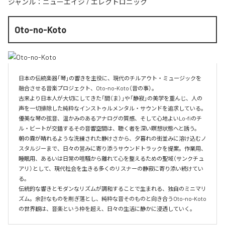
ジャンル：
ニューエイジ
/
エレクトロニック
Oto-no-Koto
日本の伝統楽器「琴」の響きを主役に、現代のチルアウト・ミュージックを
融合させる音楽プロジェクト、Oto-no-Koto（音の事）。

古来より日本人が大切にしてきた「間（ま）」や「静寂」の美学を重んじ、人の
声を一切排除した純粋なインストゥルメンタル・サウンドを追求している。
優美な琴の弦音、温かみのあるアナログの質感、そして心地よいLo-fiのチ
ル・ビートが交錯するその音響空間は、聴く者を深い瞑想状態へと誘う。

朝の霧が晴れるような洗練された静けさから、夕暮れの街並みに溶け込むノ
スタルジーまで、日々の営みに寄り添うサウンドトラックを提案。作業用、
睡眠用、あるいは日常の喧騒から離れて心を整えるための聖域（サンクチュ
アリ）として、現代社会を生きる多くのリスナーの静寂に寄り添い続けてい
る。

伝統的な響きとモダンなリズムが調和することで生まれる、独自のミニマリ
ズム。余計なものを削ぎ落とし、純粋な音そのものと向き合うOto-no-Koto
の世界観は、音楽という枠を超え、日々の生活に静かに浸透していく。