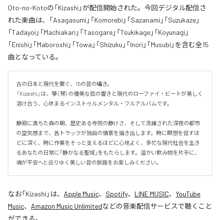
Oto-no-Kotoの「Kizashi」が配信開始された。今回デジタル配信さ
れた楽曲は、「Asagasumi」「Komorebi」「Sazanami」「Suzukaze」
「Tadayoi」「Machiakari」「Tasogare」「Tsukikage」「Koyunagi」
「Enishi」「Maboroshi」「Towa」「Shizuku」「Inori」「Musubi」を含む全15
曲となっている。
古の日本と現代を繋ぐ、15の音の囁き。

『Kizashi』は、箏（琴）の優美な弦の響きと現代のローファイ・ビートが美しく
溶け合う、心休まるインストゥルメンタル・フルアルバムです。

静寂に満ちた森の朝、歴史ある寺院の静けさ、そして洗練された深夜の都市
の空気感まで、各トラックが独自の情景を描き出します。時に瞑想を促すほ
どに深く、時に作業をそっと支えるほどに心地よく、多忙な現代社会を生き
るあなたの日常に「静かなる聖域」をもたらします。温かい飲み物を片手に、
魂が平安へと巡りゆく美しい音の旅路をお楽しみください。
なお「
Kizashi
」は、
Apple Music
、
Spotify
、
LINE MUSIC
、
YouTube
Music
、
Amazon Music Unlimited
などの音楽配信サービスで聴くこと
ができる。