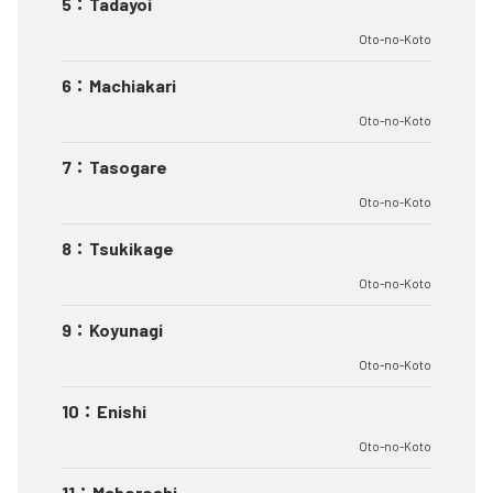
5
：
Tadayoi
Oto-no-Koto
6
：
Machiakari
Oto-no-Koto
7
：
Tasogare
Oto-no-Koto
8
：
Tsukikage
Oto-no-Koto
9
：
Koyunagi
Oto-no-Koto
10
：
Enishi
Oto-no-Koto
11
：
Maboroshi