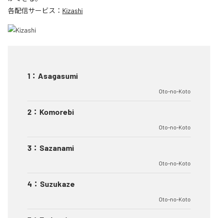
各配信サービス：
Kizashi
1
：
Asagasumi
Oto-no-Koto
2
：
Komorebi
Oto-no-Koto
3
：
Sazanami
Oto-no-Koto
4
：
Suzukaze
Oto-no-Koto