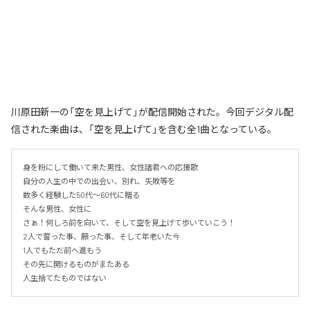
川原田新一の「空を見上げて」が配信開始された。今回デジタル配
信された楽曲は、「空を見上げて」を含む全1曲となっている。
身を粉にして働いて来た男性、女性諸君への応援歌

自分の人生の中での出会い、別れ、失敗等を

数多く経験した50代〜60代に贈る

そんな男性、女性に

さぁ！何しろ前を向いて、そして空を見上げて歩いていこう！

2人で誓った事、願った事、そして年老いた今

1人でもただ前へ進もう

その先に開けるものがまたある

人生捨てたものではない