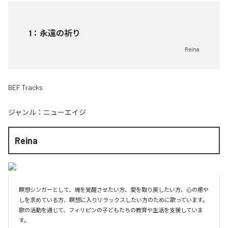
1
：
永遠の祈り
Reina
BEF Tracks
ジャンル：
ニューエイジ
Reina
瞑想シンガーとして、魂を覚醒させたい方、愛を取り戻したい方、心の癒や
しを求めている方、瞑想に入りリラックスしたい方のために歌っています。
歌の活動を通じて、フィリピンの子どもたちの教育や生活を支援していま
す。
