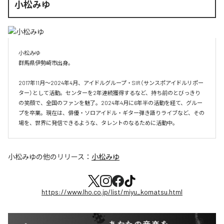
小松みゆ
小松みゆ

群馬県伊勢崎市出身。

2017年11月〜2024年4月、アイドルグループ・SIR（サンスポアイドルリポー
ター）として活動。センターを2年連続獲得するなど、持ち前のとびっきり
の笑顔で、全国のファンを魅了。2024年4月に6年半の活動を経て、グルー
プを卒業。現在は、俳優・ソロアイドル・ギター弾き語りライブなど、その
場を、世界に発信できるような、タレントのなるために活動中。
小松みゆ
の他のリリース：
小松みゆ
https://www.lho.co.jp/list/miyu_komatsu.html