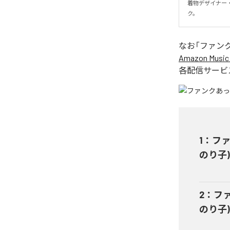
着物デザイナー
ク。
なお「
ファン
Amazon Music 
各配信サービ
1
：
ファン
のり子
2
：
ファ
のり子