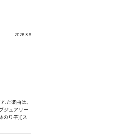
2026.8.9
された楽曲は、
) [ラグジュアリー
海林のり子) [ス