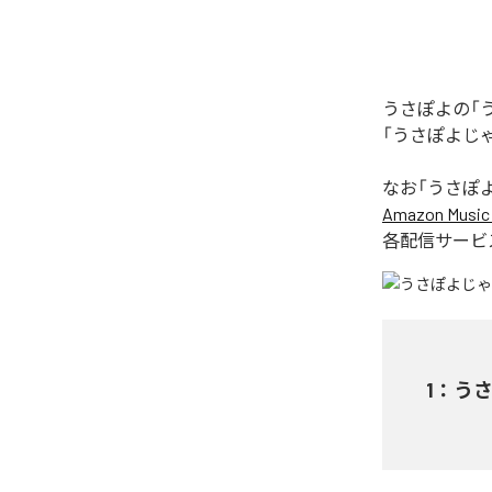
うさぽよの「
「うさぽよじ
なお「
うさぽ
Amazon Music 
各配信サービ
1
：
う