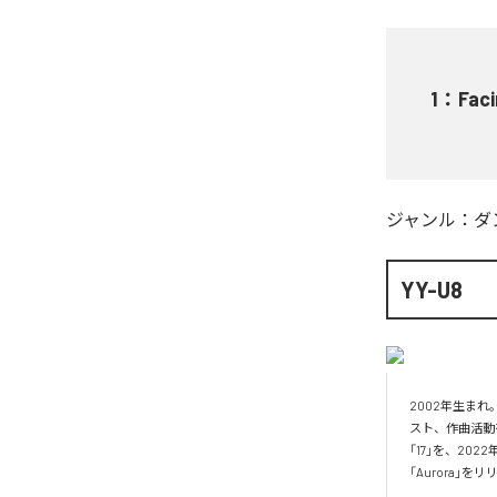
1
：
Faci
ジャンル：
ダ
YY-U8
2002年生ま
スト、作曲活動を
「17」を、20
「Aurora」を