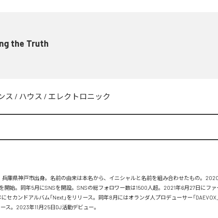
ng the Truth
ンス
/
ハウス
/
エレクトロニック
れ。兵庫県神戸市出身。名前の由来は本名から、イニシャルと名前を組み合わせたもの。202
開始。同年5月にSNSを開設。SNSの総フォロワー数は1500人超。2021年6月27日にフ
22年にセカンドアルバム「Next」をリリース。同年8月にはオランダ人プロデューサー「DAEVO
リリース。2023年11月25日DJ活動デビュー。