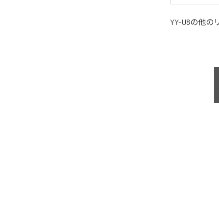
YY-U8
の他の