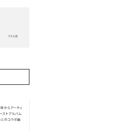
YY-U8
0年からアーティ
ァーストアルバム
X」とのコラボ曲