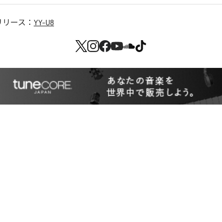
リリース：
YY-U8