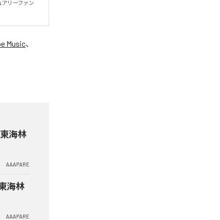
ュアリーファン
e Music
、
 & 東海林
AAAPARE
& 東海林
AAAPARE