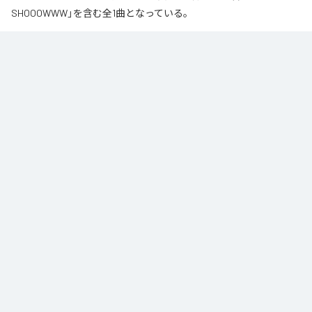
SHOOOWWW」を含む全1曲となっている。
なお「
知らざあ言って聴かせやSHOOOWWW
」は、
Apple Music
、
Spotify
、
LINE MUSIC
、
YouTube Music
、
Amazon Music Unlimited
など
の音楽配信サービスで聴くことができる。
各配信サービス：
知らざあ言って聴かせやSHOOOWWW
1
：
知らざあ言って聴かせやSHOOOWWW
DoNYKooR
ACIDBOYSCLUB
ジャンル：
ヒップホップ/ラップ
/
J-Pop
/
ロック