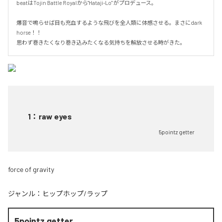
beatはTojin Battle Royalから"Hataji-Lo" がプロデュース。

爆音で鳴らせば目も充血するような飛びを全人類に体感させる。まさにdark 
horse！！

思わず巻きたくなり巻き込みたくなる気持ちを解放させる時がきた。
1
：
raw eyes
5pointz getter
force of gravity
ジャンル：
ヒップホップ/ラップ
5pointz getter