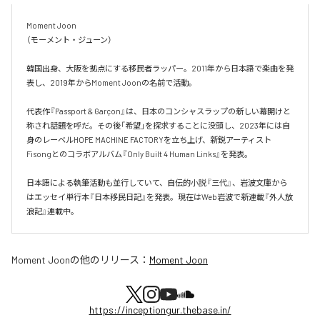
Moment Joon

（モーメント・ジューン）

韓国出身、大阪を拠点にする移民者ラッパー。2011年から日本語で楽曲を発
表し、2019年からMoment Joonの名前で活動。

代表作『Passport & Garçon』は、日本のコンシャスラップの新しい幕開けと
称され話題を呼だ。その後「希望」を探求することに没頭し、2023年には自
身のレーベルHOPE MACHINE FACTORYを立ち上げ、新鋭アーティスト
Fisongとのコラボアルバム『Only Built 4 Human Links』を発表。

日本語による執筆活動も並行していて、自伝的小説『三代』、岩波文庫から
はエッセイ単行本『日本移民日記』を発表。現在はWeb岩波で新連載『外人放
浪記』連載中。
Moment Joon
の他のリリース：
Moment Joon
https://inceptiongur.thebase.in/