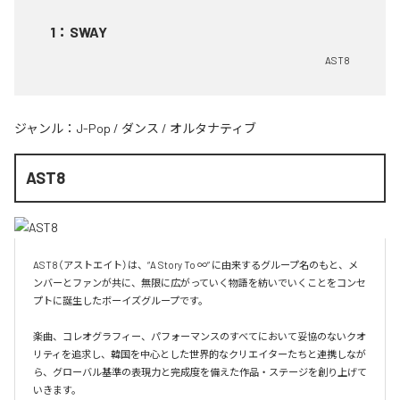
1
：
SWAY
AST8
ジャンル：
J-Pop
/
ダンス
/
オルタナティブ
AST8
AST8（アストエイト）は、“A Story To ∞” に由来するグループ名のもと、メ
ンバーとファンが共に、無限に広がっていく物語を紡いでいくことをコンセ
プトに誕生したボーイズグループです。

楽曲、コレオグラフィー、パフォーマンスのすべてにおいて妥協のないクオ
リティを追求し、韓国を中心とした世界的なクリエイターたちと連携しなが
ら、グローバル基準の表現力と完成度を備えた作品・ステージを創り上げて
いきます。
