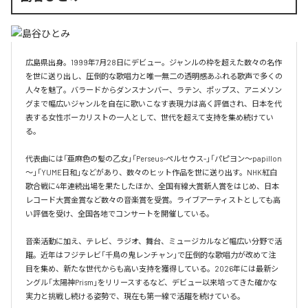
広島県出身。1999年7月28日にデビュー。ジャンルの枠を超えた数々の名作
を世に送り出し、圧倒的な歌唱力と唯一無二の透明感あふれる歌声で多くの
人々を魅了。バラードからダンスナンバー、ラテン、ポップス、アニメソン
グまで幅広いジャンルを自在に歌いこなす表現力は高く評価され、日本を代
表する女性ボーカリストの一人として、世代を超えて支持を集め続けてい
る。

代表曲には「亜麻色の髪の乙女」「Perseus-ペルセウス-」「パピヨン～papillon
～」「YUME日和」などがあり、数々のヒット作品を世に送り出す。NHK紅白
歌合戦に4年連続出場を果たしたほか、全国有線大賞新人賞をはじめ、日本
レコード大賞金賞など数々の音楽賞を受賞。ライブアーティストとしても高
い評価を受け、全国各地でコンサートを開催している。

音楽活動に加え、テレビ、ラジオ、舞台、ミュージカルなど幅広い分野で活
躍。近年はフジテレビ「千鳥の鬼レンチャン」で圧倒的な歌唱力が改めて注
目を集め、新たな世代からも高い支持を獲得している。2026年には最新シ
ングル「太陽神Prism」をリリースするなど、デビュー以来培ってきた確かな
実力と挑戦し続ける姿勢で、現在も第一線で活躍を続けている。