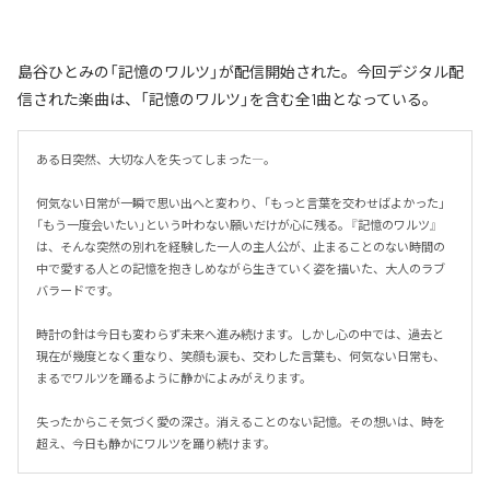
島谷ひとみの「記憶のワルツ」が配信開始された。今回デジタル配
信された楽曲は、「記憶のワルツ」を含む全1曲となっている。
ある日突然、大切な人を失ってしまった―。

何気ない日常が一瞬で思い出へと変わり、「もっと言葉を交わせばよかった」
「もう一度会いたい」という叶わない願いだけが心に残る。『記憶のワルツ』
は、そんな突然の別れを経験した一人の主人公が、止まることのない時間の
中で愛する人との記憶を抱きしめながら生きていく姿を描いた、大人のラブ
バラードです。

時計の針は今日も変わらず未来へ進み続けます。しかし心の中では、過去と
現在が幾度となく重なり、笑顔も涙も、交わした言葉も、何気ない日常も、
まるでワルツを踊るように静かによみがえります。

失ったからこそ気づく愛の深さ。消えることのない記憶。その想いは、時を
超え、今日も静かにワルツを踊り続けます。