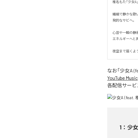
椎名もた「少女A」を
繊細で静かな歌
発的なサビへ。

心音や一瞬の静
エネルギーへと昇華
夜空まで届くよ
なお「
少女A (fe
YouTube Music
各配信サービ
1
：
少女A