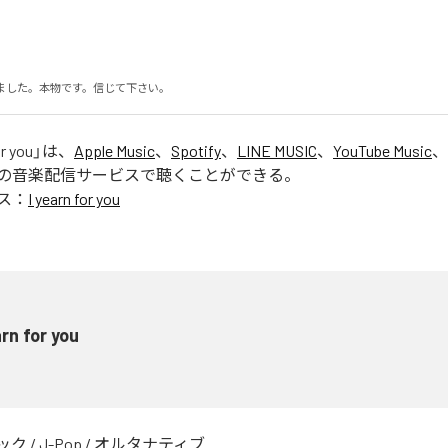
ました。本物です。信じて下さい。
or you
」は、
Apple Music
、
Spotify
、
LINE MUSIC
、
YouTube Music
、
の音楽配信サービスで聴くことができる。
ス：
I yearn for you
arn for you
ック
/
J-Pop
/
オルタナティブ