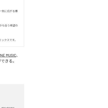
一気に広がる爆
かち合う希望の
ミックスです。
INE MUSIC
、
ができる。
ezo-momo