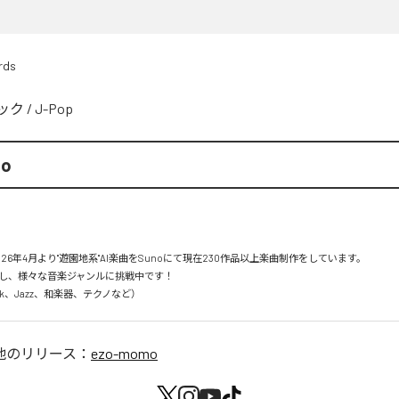
rds
ック
/
J-Pop
mo
26年4月より"遊園地系"AI楽曲をSunoにて現在230作品以上楽曲制作をしています。

し、様々な音楽ジャンルに挑戦中です！

Rock、Jazz、和楽器、テクノなど）
他のリリース：
ezo-momo