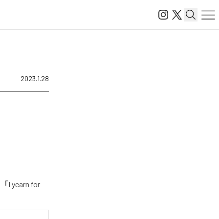
2023.1.28
earn for