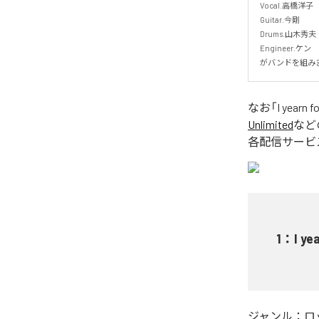
Vocal.高橋洋子

Guitar.今剛

Drums.山木秀夫

Engineer.ケン

がバンドを組み
なお「
I yearn f
Unlimited
など
各配信サービ
1
：
I ye
ジャンル：
ロ