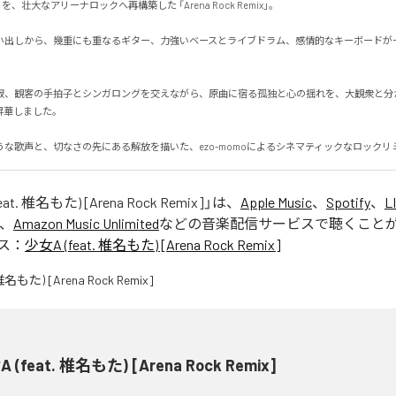
、壮大なアリーナロックへ再構築した 「Arena Rock Remix」。

い出しから、幾重にも重なるギター、力強いベースとライブドラム、感情的なキーボードが
寂、観客の手拍子とシンガロングを交えながら、原曲に宿る孤独と心の揺れを、大観衆と分
しました。

うな歌声と、切なさの先にある解放を描いた、ezo-momoによるシネマティックなロックリ
at. 椎名もた) [Arena Rock Remix]
」は、
Apple Music
、
Spotify
、
L
、
Amazon Music Unlimited
などの音楽配信サービスで聴くこと
ス：
少女A (feat. 椎名もた) [Arena Rock Remix]
 (feat. 椎名もた) [Arena Rock Remix]