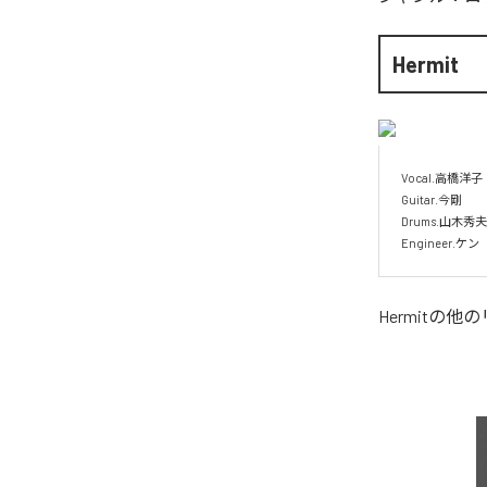
Hermit
Vocal.高橋洋子

Guitar.今剛

Drums.山木秀夫

Engineer.ケン
Hermit
の他の