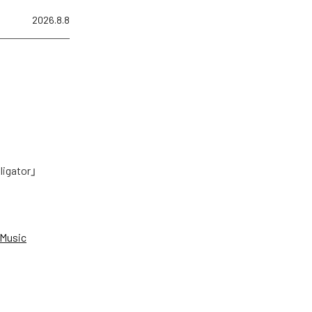
2026.8.8
tor」
Music