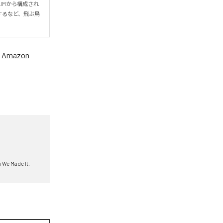
y、SLIMから構成され
するなど、飛ぶ鳥
、
Amazon
 We Made It.