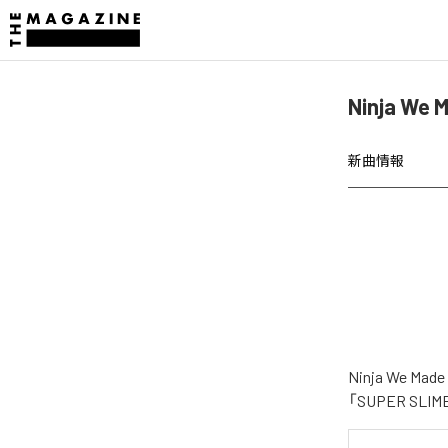
Ninja We
新曲情報
Ninja We
「SUPER S