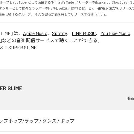
ープ & YouTuberとして活躍する "Ninja We Made It." リーダーのilyzakeru、SlowBoY
ダンサーとして様々なラッパーのMVやLiveに起用される他、ヒット曲"福沢諭吉"をリリース
長し続けるグループ。 そんな彼らが満を持してリリースする4th single。
SLIME
」は、
Apple Music
、
Spotify
、
LINE MUSIC
、
YouTube Music
d
などの音楽配信サービスで聴くことができる。
ス：
SUPER SLIME
ER SLIME
Ninja
ップホップ/ラップ
/
ダンス
/
ポップ