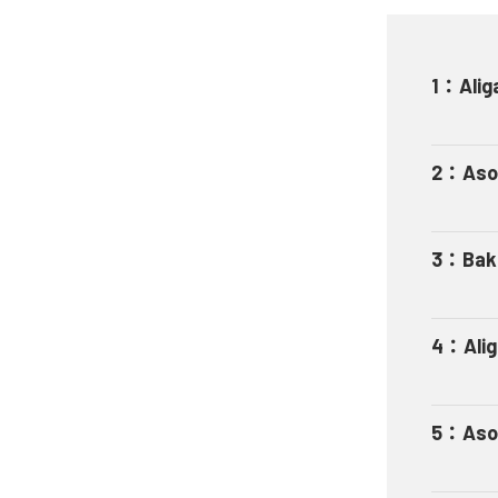
1
：
Alig
2
：
Aso
3
：
Bak
4
：
Ali
5
：
Aso