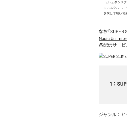
HipHopダンスグル
ているクルー。 
を落とす勢いで成
なお「
SUPER 
Music Unlimite
各配信サービ
1
：
SUP
ジャンル：
ヒ