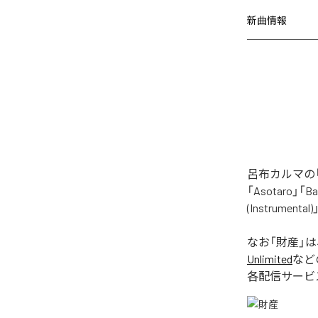
新曲情報
呂布カルマの「
「Asotaro」「Bak
(Instrume
なお「
財産
」
Unlimited
など
各配信サービ