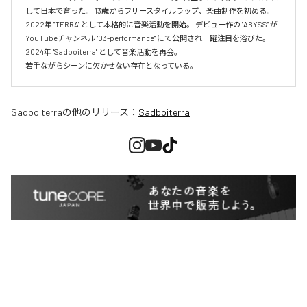
して日本で育った。 13歳からフリースタイルラップ、楽曲制作を初める。 
2022年 "TERRA" として本格的に音楽活動を開始。 デビュー作の "ABYSS" が
YouTubeチャンネル "03-performance" にて公開され一躍注目を浴びた。 
2024年 "Sadboiterra" として音楽活動を再会。

若手ながらシーンに欠かせない存在となっている。
Sadboiterra
の他のリリース：
Sadboiterra