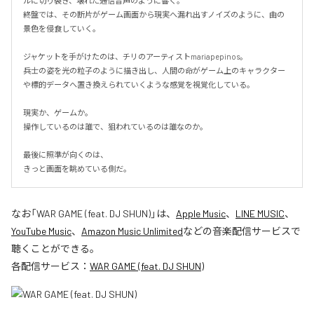
ルに切り裂き、壊れた通信音声のように響く。

終盤では、その断片がゲーム画面から現実へ漏れ出すノイズのように、曲の
景色を侵食していく。

ジャケットを手がけたのは、チリのアーティストmariapepinos。

兵士の姿を光の粒子のように描き出し、人間の命がゲーム上のキャラクター
や標的データへ置き換えられていくような感覚を視覚化している。

現実か、ゲームか。

操作しているのは誰で、狙われているのは誰なのか。

最後に照準が向くのは、

きっと画面を眺めている側だ。
なお「
WAR GAME (feat. DJ SHUN)
」は、
Apple Music
、
LINE MUSIC
、
YouTube Music
、
Amazon Music Unlimited
などの音楽配信サービスで
聴くことができる。
各配信サービス：
WAR GAME (feat. DJ SHUN)