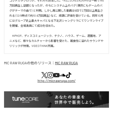
コレナガタクロウが、それぞれ担当した。「KILL SCREEN」のMVは一晩で145
万回再生し話題となったが、のちにシステム上のバグ（偶然にもゲームのバ
グがテーマの曲で）と判明。しかし再公開した動画は6日で2万回以上再生さ
れる（12/9時点で約10.6万回再生）など、順調に評価を受けている。同年10月
にはグループ史上最大キャパとなる下北沢シャングリラにてワンマンライブ
を開催、会場満員にて成功を収めた。

　HIPHOP、ディスコミュージック、テクノ、ハウス、ゲーム、遊園地、ア
ニメなど、様々なカルチャーから影響を受けた、雑食性に溢れたサウンドや
リリックが特徴。VIDEOTHINK所属。
MIC RAW RUGA
の他のリリース：
MIC RAW RUGA
http://micrawruga.com/