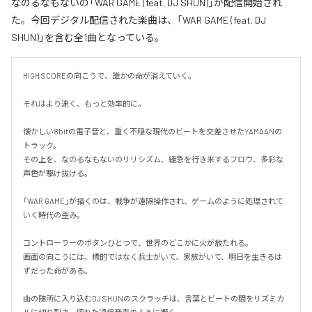
なのるなもないの「WAR GAME (feat. DJ SHUN)」が配信開始され
た。今回デジタル配信された楽曲は、「WAR GAME (feat. DJ
SHUN)」を含む全1曲となっている。
HIGH SCOREの向こうで、誰かの命が消えていく。

それはより速く、もっと効率的に。

懐かしい8bitの電子音と、重く不穏な現代のビートを交差させたYAMAANの
トラック。

その上を、なのるなもないのリリシズム、緩急を行き来するフロウ、多彩な
声色が駆け抜ける。

「WAR GAME」が描くのは、戦争が遠隔操作され、ゲームのように処理されて
いく時代の歪み。

コントローラーのボタンひとつで、世界のどこかに火が放たれる。

画面の向こうには、標的ではなく兵士がいて、家族がいて、明日を生きるは
ずだった命がある。

曲の随所に入り込むDJ SHUNのスクラッチは、言葉とビートの間をリズミカ