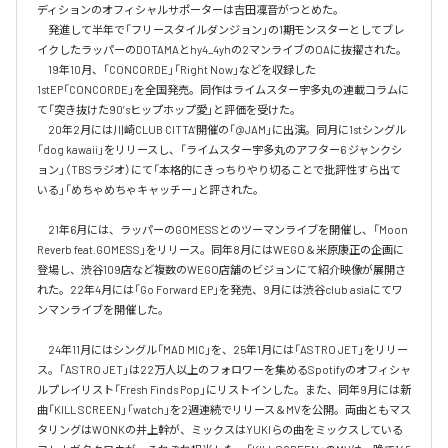
ディションのオフィシャルサポーターは吉田凜音がつとめた。

　発進して半年で「フリースタイルダンジョン」の1期モンスターとしてブレ
イクしたラッパーのDOTAMAとhy4_4yhの2マンライブのOAに抜擢された。

　19年10月、「CONCORDE」「Right Now」などを収録した
1stEP「CONCORDE」を全国発売。同作はライムスター宇多丸の連載コラムに
て「突き抜けた90’sヒップホップ愛」と評価を受けた。

　20年2月には川崎CLUB CITTA’開催の「@JAM」に出演。同月に1stシングル
「dog kawaii」をリリースし、「ライムスター宇多丸のアフター6 ジャンクシ
ョン」（TBSラジオ）にて「本格的にきっちりやり切ることで批評性すら出て
いる」「めちゃめちゃキャッチー」と評された。

　21年6月には、ラッパーのGOMESSとのツーマンライブを開催し、「Moon 
Reverb feat.GOMESS」をリリース。同年8月にはWEGO＆米原康正の企画に
登場し、渋谷109店など複数のWEGO店舗のビジョンにて紹介映像が展開さ
れた。22年4月には「Go Forward EP」を発売、9月には渋谷club asiaにてワ
ンマンライブを開催した。

　24年11月にはシングル「MAD MIC」を、25年1月には「ASTRO JET」をリリー
ス。「ASTRO JET」は22万人以上のフォロワーを集めるSpotifyのオフィシャ
ルプレイリスト「Fresh Finds Pop」にリストインした。また、同年9月には新
曲「KILL SCREEN」「watch」を2週連続でリリース＆MVを公開。両曲ともマス
タリングはWONKの井上幹が、ミックスはYUKIらの曲をミックスしている