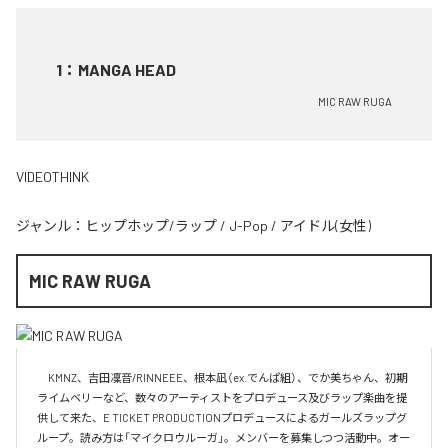
1
：
MANGA HEAD
MIC RAW RUGA
VIDEOTHINK
ジャンル：
ヒップホップ/ラップ
/
J-Pop
/
アイドル(女性)
MIC RAW RUGA
　KMNZ、吉田凜音/RINNEEE、根本凪（ex.でんぱ組）、でか美ちゃん、初期
ライムベリーなど、数々のアーティストをプロデュース及びラップ楽曲を提
供して来た、E TICKET PRODUCTIONプロデュースによるガールズラップグ
ループ。読み方は「マイクロウルーガ」。メンバーを募集しつつ活動中。オー