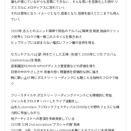
誰もが感じていながらも言葉にできない....そんな思いを言語化した詩が,リ
ズミカルにメロディアスに流れていく.

それは意味となり,イメージとなり,音楽となり,垣根を超えてどこまでも飛ん
でいく.

2003年,志人とのユニット降神で同名のアルバム[降神]を発表,独自のリリッ
ク世界とフロウで唯一無二のスタイルを築きあげ,

ヒップホップには収まらない幅広いファン層の支持を得る.

セカンドアルバム[望~月を亡くした王様~]を経て,2005年にソロ.アルバム 
[melhentrips]を発表,

音楽雑誌REMIXの HIPHOPディスク賞受賞などの評価を得た.

日常の中のやさしさや,若者の抱く閉塞感を叙情的な詩に描き,

時に歌い上げ,時にポエトリー.リーディングにも聴こえる独特のフロウで紡
ぐ.

フリースタイルや,ポエトリー.リーディングイベントにも積極的に参加,

ジャンルをクロスオーバーしたライブ活動をし,

山水人,otonotani,フジロックフェスティバル2008などの野外フェスにも精
力的に参加しながら,

他アーティストへの客演を多数発表している.

2013年 12月 2nd solo album "アカシャの唇" 発表

2023年　9月　なのるなもない × YAMAAN名義によるアルバム"水月"発表