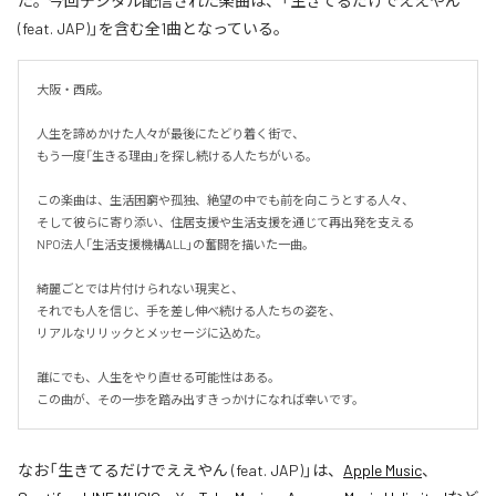
た。今回デジタル配信された楽曲は、「生きてるだけでええやん
(feat. JAP)」を含む全1曲となっている。
大阪・西成。

人生を諦めかけた人々が最後にたどり着く街で、

もう一度「生きる理由」を探し続ける人たちがいる。

この楽曲は、生活困窮や孤独、絶望の中でも前を向こうとする人々、

そして彼らに寄り添い、住居支援や生活支援を通じて再出発を支える

NPO法人「生活支援機構ALL」の奮闘を描いた一曲。

綺麗ごとでは片付けられない現実と、

それでも人を信じ、手を差し伸べ続ける人たちの姿を、

リアルなリリックとメッセージに込めた。

誰にでも、人生をやり直せる可能性はある。

この曲が、その一歩を踏み出すきっかけになれば幸いです。
なお「
生きてるだけでええやん (feat. JAP)
」は、
Apple Music
、