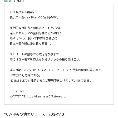
石川県金沢市出身。

横浜の大型crew BAYHOOD所属のMC。

圧倒的な行動力と制作スピードを武器に

過去のキャリアの空白を埋めるかの如く

場所, ジャンル問わず神奈川を拠点に

日本全国を股に掛け日々奮闘中。

ストリートの描写から政治的な事まで.

時にはユーモアを交えながらリリックの振り幅は広い。

過去3度ワンマンLIVEを成功、LIVE BATTLEでも幾多の優勝を誇るなど、
LIVE力にも定評がある。

MC BATTLEでも優勝するなど現場叩き上げのリアルMCである。

official site

YATATERAS https://kamikaze013.stores.jp/
YOS-MAG
の他のリリース：
YOS-MAG