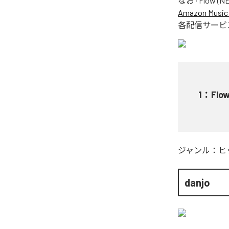
なお「
Flow (N
Amazon Music 
各配信サービ
1
：
Flo
ジャンル：
ヒ
danjo