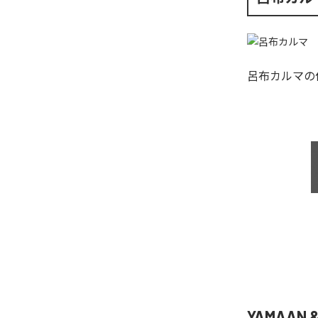
呂布カルマ
の
YAMAAN 