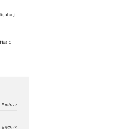
tor」
Music
呂布カルマ
呂布カルマ