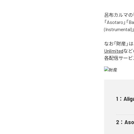
呂布カルマの「
「Asotaro」「Bak
(Instrume
なお「
財産
」
Unlimited
など
各配信サービ
1
：
Alig
2
：
Aso