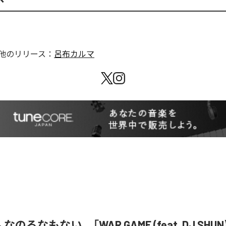
他のリリース：
呂布カルマ
& なのるなもない、「WAR GAME (feat. DJ SHU