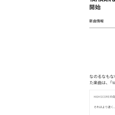
開始
新曲情報
なのるなもないの
た楽曲は、「WAR
HIGH SCORE
それはより速く、