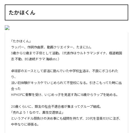
たかほくん
「たかほくん」

ラッパー、作詞作曲家、動画クリエイター、たまにDJ。

3歳から12歳まで子役として活動。（代表作はウルトラマンダイナ、極道戦国
志 不動、BS連続ドラマ 海峡etc.）

卓球部のエースとして部活に励んでいた中学校生活は、不良にボコられた
り、

淡い初体験がキッカケでいじめられて不登校になる。引きこもってた時に出
会った

HIPHOPに衝撃を受け、いじめっ子を見返す為に16歳からラップを始める。

20歳くらいに、類友の社会不適合者が集まってグループ結成。

「売れよう！なので、異性交遊禁止」

というアイドル顔負けの決め事にも疑問を持たず、20代を音楽だけに注ぎ、
中卒なりに頑張る。
