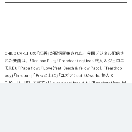
CHICO CARLITOの「紅碧」が配信開始された。今回デジタル配信さ
れた楽曲は、「Red and Blue」「Broadcasting (feat. 柊人 & ジェロニ
モR.E)」「Papa flow」「Love (feat. Deech & Yellow Pato)」「Teardrop
boy」「In return」「もっと上に」「ユガフ (feat. OZworld, 柊人 &
CHOUJI)」「眩しすぎて」「Never alone (feat. AI)」「I'll be there (feat. 田
我流)」を含む全11曲となっている。
なお「
紅碧
」は、
Apple Music
、
Spotify
、
LINE MUSIC
、
YouTube
Music
、
Amazon Music Unlimited
などの音楽配信サービスで聴くこと
ができる。
各配信サービス：
紅碧