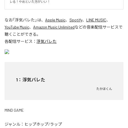
レる！やめといた方がいい！
なお「
浮気バレた
」は、
Apple Music
、
Spotify
、
LINE MUSIC
、
YouTube Music
、
Amazon Music Unlimited
などの音楽配信サービスで
聴くことができる。
各配信サービス：
浮気バレた
1
：
浮気バレた
たかほくん
MIND GAME
ジャンル：
ヒップホップ/ラップ