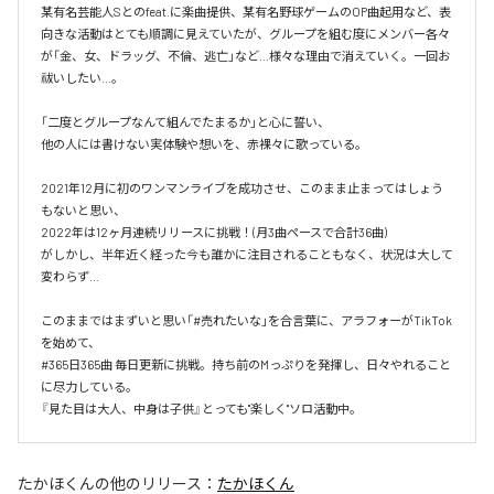
某有名芸能人Sとのfeat.に楽曲提供、某有名野球ゲームのOP曲起用など、表
向きな活動はとても順調に見えていたが、グループを組む度にメンバー各々
が「金、女、ドラッグ、不倫、逃亡」など…様々な理由で消えていく。一回お
祓いしたい…。

「二度とグループなんて組んでたまるか」と心に誓い、

他の人には書けない実体験や想いを、赤裸々に歌っている。

2021年12月に初のワンマンライブを成功させ、このまま止まってはしょう
もないと思い、

2022年は12ヶ月連続リリースに挑戦！(月3曲ペースで合計36曲)

がしかし、半年近く経った今も誰かに注目されることもなく、状況は大して
変わらず…

このままではまずいと思い「#売れたいな」を合言葉に、アラフォーがTikTok
を始めて、

#365日365曲 毎日更新に挑戦。持ち前のMっぷりを発揮し、日々やれること
に尽力している。

『見た目は大人、中身は子供』とっても"楽しく"ソロ活動中。
たかほくん
の他のリリース：
たかほくん