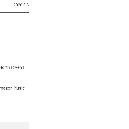
2026.8.6
h Riven」
mazon Music