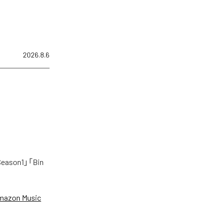
2026.8.6
on1」「Bin
mazon Music