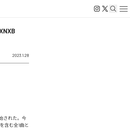
DXNXB
2023.1.28
」が配信開始された。今
ix)」を含む全1曲と