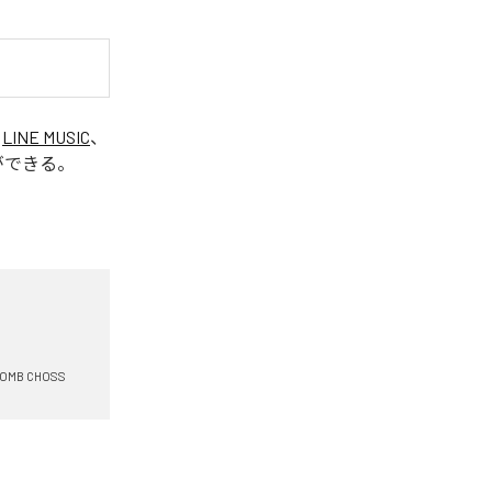
、
LINE MUSIC
、
ができる。
BOMB CHOSS