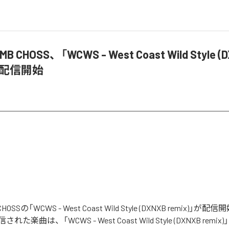
MB CHOSS、「WCWS - West Coast Wild Style (
」を配信開始
CHOSSの「WCWS - West Coast Wild Style (DXNXB remix)
楽曲は、「WCWS - West Coast Wild Style (DXNXB rem