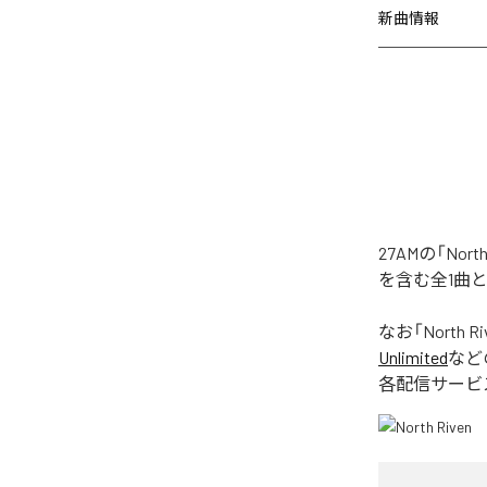
新曲情報
27AMの「No
を含む全1曲
なお「
North Ri
Unlimited
など
各配信サービ