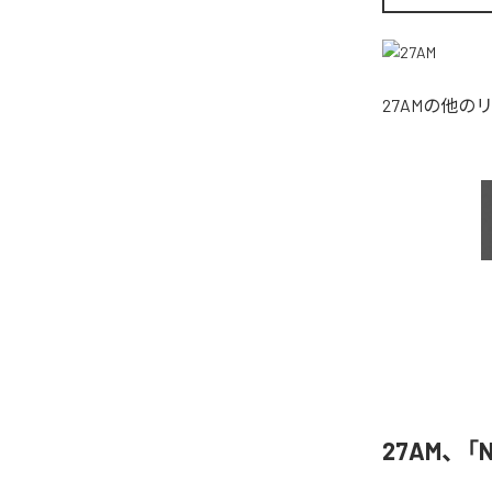
27AM
の他の
27AM、「N