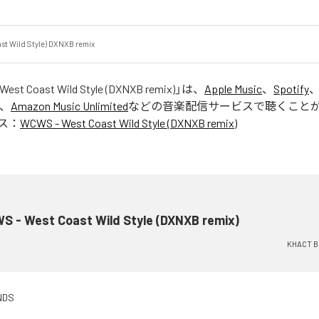
t Wild Style) DXNXB remix
est Coast Wild Style (DXNXB remix)
」は、
Apple Music
、
Spotify
、
Amazon Music Unlimited
などの音楽配信サービスで聴くこと
ス：
WCWS - West Coast Wild Style (DXNXB remix)
S - West Coast Wild Style (DXNXB remix)
KHACT 
NDS