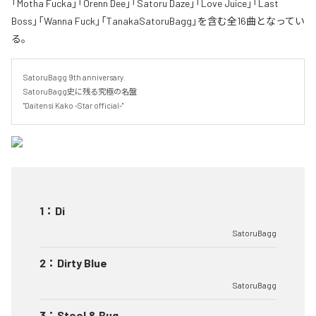
「Motha Fucka」「Orenn Dee」「Satoru Daze」「Love Juice」「Last
Boss」「Wanna Fuck」「TanakaSatoruBagg」を含む全16曲となってい
る。
SatoruBagg 9th anniversary.

SatoruBagg史に残る究極の名盤

"Daitensi Kako -Star official-"
1
：
Di
SatoruBagg
2
：
Dirty Blue
SatoruBagg
3
：
Stool & Bug