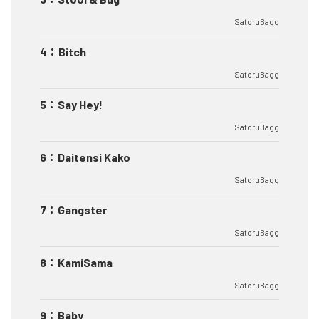
SatoruBagg
4
：
Bitch
SatoruBagg
5
：
Say Hey!
SatoruBagg
6
：
Daitensi Kako
SatoruBagg
7
：
Gangster
SatoruBagg
8
：
KamiSama
SatoruBagg
9
：
Baby