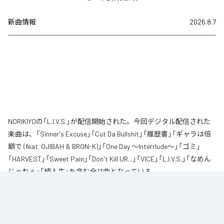
新曲情報
2026.8.7
NORIKIYOの「L.I.V.S.」が配信開始された。今回デジタル配信された
楽曲は、「Sinner's Excuse」「Cut Da Bullshit」「履歴書」「ギャラは倍
額で (feat. OJIBAH & BRON-K)」「One Day ～Interrlude～」「ゴミ」
「HARVEST」「Sweet Pain」「Don't Kill UR...」「VICE」「L.I.V.S.」「なめん
じゃねぇ」「続人生」を含む全13曲となっている。
自身が難病に罹患し、自分のこれまでの人生と未来を改めて考え直したタイ
ミングに「Life Is Very Short」をテーマに制作されたアルバム。タイトルの
「L.I.V.S.」はLife Is Very Shortの頭文字を取ったものである。今作は本来、