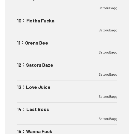
SatoruBagg
10
：
Motha Fucka
SatoruBagg
11
：
Orenn Dee
SatoruBagg
12
：
Satoru Daze
SatoruBagg
13
：
Love Juice
SatoruBagg
14
：
Last Boss
SatoruBagg
15
：
Wanna Fuck