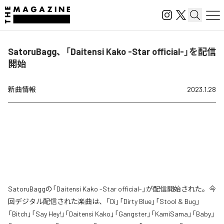
SatoruBagg、「Daitensi Kako -Star official-」を配信
開始
新曲情報
2023.1.28
SatoruBaggの「Daitensi Kako -Star official-」が配信開始された。今
回デジタル配信された楽曲は、「Di」「Dirty Blue」「Stool & Bug」
「Bitch」「Say Hey!」「Daitensi Kako」「Gangster」「KamiSama」「Baby」