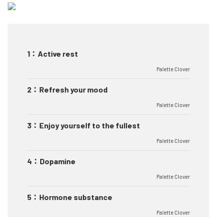
1
：
Active rest
Palette Clover
2
：
Refresh your mood
Palette Clover
3
：
Enjoy yourself to the fullest
Palette Clover
4
：
Dopamine
Palette Clover
5
：
Hormone substance
Palette Clover