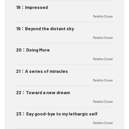
18
：
Impressed
Palette Clover
19
：
Beyond the distant sky
Palette Clover
20
：
Doing More
Palette Clover
21
：
A series of miracles
Palette Clover
22
：
Toward a new dream
Palette Clover
23
：
Say good-bye to my lethargic self
Palette Clover