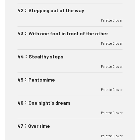
42
：
Stepping out of the way
Palette Clover
43
：
With one foot in front of the other
Palette Clover
44
：
Stealthy steps
Palette Clover
45
：
Pantomime
Palette Clover
46
：
One night's dream
Palette Clover
47
：
Over time
Palette Clover