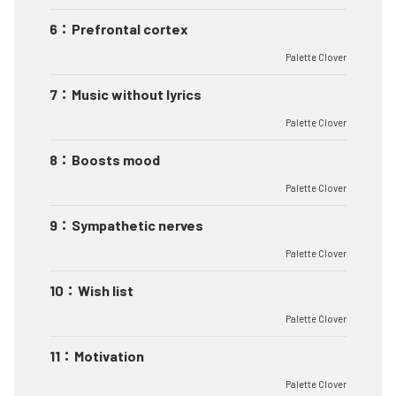
6
：
Prefrontal cortex
Palette Clover
7
：
Music without lyrics
Palette Clover
8
：
Boosts mood
Palette Clover
9
：
Sympathetic nerves
Palette Clover
10
：
Wish list
Palette Clover
11
：
Motivation
Palette Clover