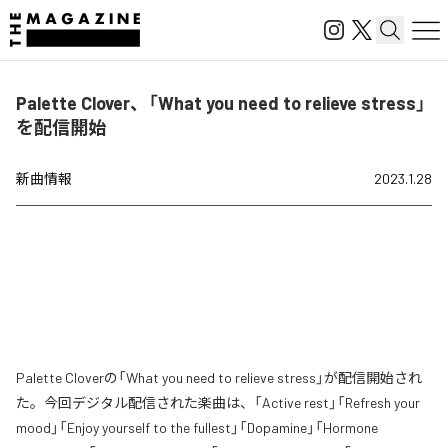
Palette Clover、「What you need to relieve stress」
を配信開始
新曲情報
2023.1.28
Palette Cloverの「What you need to relieve stress」が配信開始され
た。今回デジタル配信された楽曲は、「Active rest」「Refresh your
mood」「Enjoy yourself to the fullest」「Dopamine」「Hormone