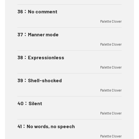
36
：
No comment
Palette Clover
37
：
Manner mode
Palette Clover
38
：
Expressionless
Palette Clover
39
：
Shell-shocked
Palette Clover
40
：
Silent
Palette Clover
41
：
No words, no speech
Palette Clover