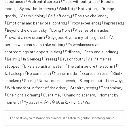
substance」「Prefrontal cortex」「Music without lyrics」「Boosts
mood」「Sympathetic nerves」「Wish list」「Motivation」「Orange
goods」「Vitamin color」「Self-efficacy」「Positive challenge」
「Emotional and behavioral control」「Proxy experience」「Impressed」
「Beyond the distant sky」「Doing More」「A series of miracles」
「Toward a new dream」「Say good-bye to my lethargic self」「A
person who can really take action」「My weaknesses and
shortcomings are opportunities」「Stillness」「Deep and subdued」
「Be still」「In Silence」「Freeze」「Days of Youth」「As if time has
stopped」「Like a splash of water」「The calm before the storm」「I
fall asleep」「No comment」「Manner mode」「Expressionless」「Shell-
shocked」「Silent」「No words, no speech」「Stepping out of the way」
「With one foot in front of the other」「Stealthy steps」「Pantomime」
「One night's dream」「Over time」「Changing scenery」「Moment by
moment」「My pace」を含む全50曲となっている。
The best way to restore a tired mind is to listen to gentle, soothing music.