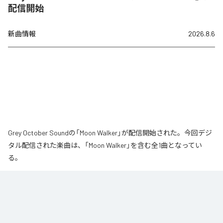
配信開始
新曲情報
2026.8.6
Grey October Soundの「Moon Walker」が配信開始された。今回デジ
タル配信された楽曲は、「Moon Walker」を含む全1曲となってい
る。
月の近くをゆっくりと歩いているような、静かで少し不思議な情景から生ま
れた作品です。大きな月が浮かぶ夜、その光のそばをゆっくりと進んでい
く。足取りは軽く、まるで僅かに浮かびながら歩いているような感覚。サウ
ンドの中心となるのは、柔らかなエレクトリックピアノの旋律です。落ち着