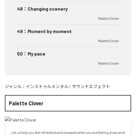
48
：
Changing scenery
Palette Clover
49
：
Moment by moment
Palette Clover
50
：
My pace
Palette Clover
ジャンル：
インストゥルメンタル
/
サウンドエフェクト
Palette Clover
Let us help you feel refreshed and renewed when you are feeling down and 