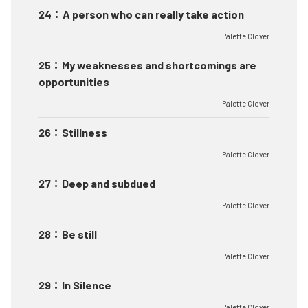
24
：
A person who can really take action
Palette Clover
25
：
My weaknesses and shortcomings are
opportunities
Palette Clover
26
：
Stillness
Palette Clover
27
：
Deep and subdued
Palette Clover
28
：
Be still
Palette Clover
29
：
In Silence
Palette Clover