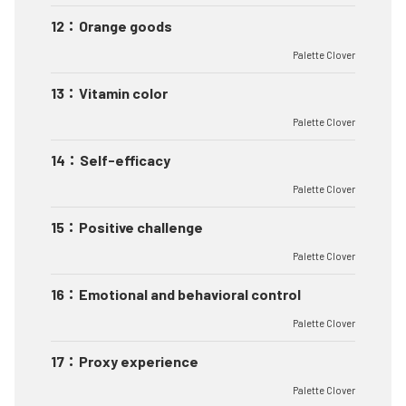
12
：
Orange goods
Palette Clover
13
：
Vitamin color
Palette Clover
14
：
Self-efficacy
Palette Clover
15
：
Positive challenge
Palette Clover
16
：
Emotional and behavioral control
Palette Clover
17
：
Proxy experience
Palette Clover