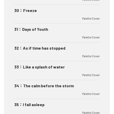
30
：
Freeze
Palette Clover
31
：
Days of Youth
Palette Clover
32
：
As if time has stopped
Palette Clover
33
：
Like a splash of water
Palette Clover
34
：
The calm before the storm
Palette Clover
35
：
I fall asleep
Palette Clover