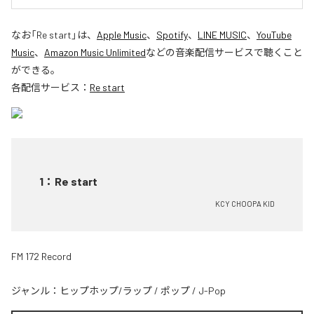
なお「
Re start
」は、
Apple Music
、
Spotify
、
LINE MUSIC
、
YouTube
Music
、
Amazon Music Unlimited
などの音楽配信サービスで聴くこと
ができる。
各配信サービス：
Re start
1
：
Re start
KCY CHOOPA KID
FM 172 Record
ジャンル：
ヒップホップ/ラップ
/
ポップ
/
J-Pop