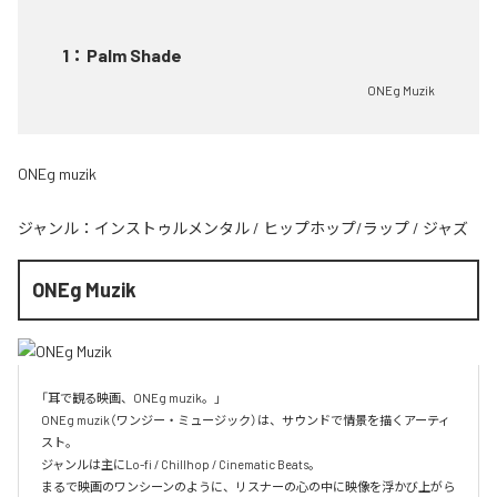
1
：
Palm Shade
ONEg Muzik
ONEg muzik
ジャンル：
インストゥルメンタル
/
ヒップホップ/ラップ
/
ジャズ
ONEg Muzik
「耳で観る映画、ONEg muzik。」

ONEg muzik（ワンジー・ミュージック）は、サウンドで情景を描くアーティ
スト。

ジャンルは主にLo-fi / Chillhop / Cinematic Beats。

まるで映画のワンシーンのように、リスナーの心の中に映像を浮かび上がら