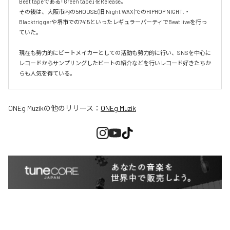
Beat tapeである「Green tape」をRelease。

その後は、大阪市内の5HOUSE(旧 Night WAX)でのHIPHOP NIGHT.・
Blacktriggerや堺市での7415といったレギュラーパーティでBeat liveを行っ
ていた。

現在も勢力的にビートメイカーとしての活動も勢力的に行い、SNSを中心に
レコードからサンプリングしたビートの紹介などを行いレコード好きたちか
らも人気を得ている。
ONEg Muzik
の他のリリース：
ONEg Muzik