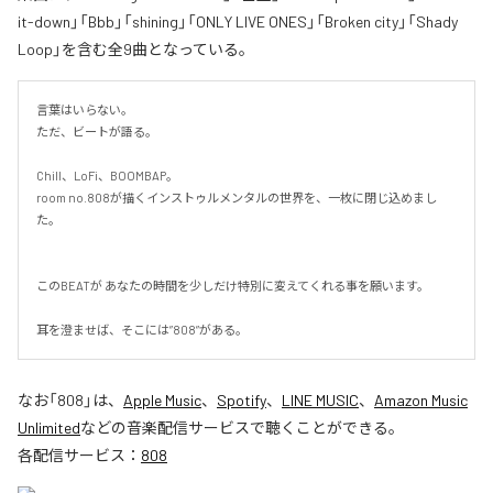
it-down」「Bbb」「shining」「ONLY LIVE ONES」「Broken city」「Shady
Loop」を含む全9曲となっている。
言葉はいらない。

ただ、ビートが語る。

Chill、LoFi、BOOMBAP。

room no.808が描くインストゥルメンタルの世界を、一枚に閉じ込めまし
た。

このBEATが あなたの時間を少しだけ特別に変えてくれる事を願います。

耳を澄ませば、そこには”808”がある。
なお「
808
」は、
Apple Music
、
Spotify
、
LINE MUSIC
、
Amazon Music
Unlimited
などの音楽配信サービスで聴くことができる。
各配信サービス：
808