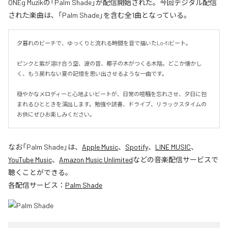
ONEg Muzikの「Palm Shade」が配信開始された。今回デジタル配信
された楽曲は、「Palm Shade」を含む全1曲となっている。
夕暮れのビーチで、ゆっくりと流れる時間を音で描いたLo-fiビート。

ピンクと紫が溶け合う空、波の音、椰子の木がつくる木陰。どこか懐かし
く、もう戻れない夏の記憶を思い出させるような一曲です。

穏やかなメロディーと心地よいビートが、日常の喧騒を忘れさせ、夕日に包
まれるひとときを演出します。勉強や読書、ドライブ、リラックスタイムの
お供にぜひお楽しみください。
なお「
Palm Shade
」は、
Apple Music
、
Spotify
、
LINE MUSIC
、
YouTube Music
、
Amazon Music Unlimited
などの音楽配信サービスで
聴くことができる。
各配信サービス：
Palm Shade