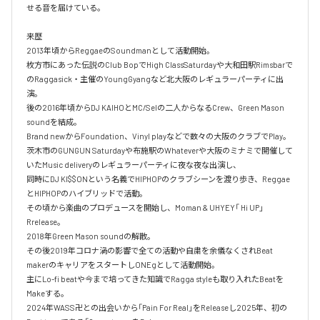
せる音を届けている。

来歴

2013年頃からReggaeのSoundmanとして活動開始。

枚方市にあった伝説のClub BopでHigh ClassSaturdayや大和田駅Rimsbarで
のRaggasick・主催のYoungGyangなど北大阪のレギュラーパーティに出
演。

後の2016年頃からDJ KAIHOとMC/Selの二人からなるCrew、Green Mason 
soundを結成。

Brand newからFoundation、Vinyl playなどで数々の大阪のクラブでPlay。

茨木市のGUNGUN Saturdayや布施駅のWhateverや大阪のミナミで開催して
いたMusic deliveryのレギュラーパーティに夜な夜な出演し、

同時にDJ KI$$ONという名義でHIPHOPのクラブシーンを渡り歩き、Reggae
とHIPHOPのハイブリッドで活動。

その頃から楽曲のプロデュースを開始し、Moman & UHYEY「 Hi UP」
Rrelease。

2018年Green Mason soundの解散。

その後2019年コロナ渦の影響で全ての活動や自粛を余儀なくされBeat 
makerのキャリアをスタートしONEgとして活動開始。

主にLo-fi beatや今まで培ってきた知識でRagga styleも取り入れたBeatを
Makeする。

2024年WASS卍との出会いから「Pain For Real」をReleaseし2025年、初の