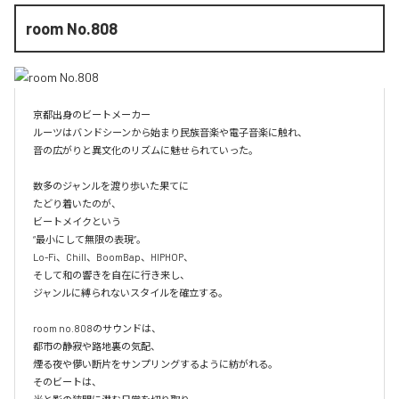
room No.808
京都出身のビートメーカー

ルーツはバンドシーンから始まり民族音楽や電子音楽に触れ、

音の広がりと異文化のリズムに魅せられていった。

数多のジャンルを渡り歩いた果てに

たどり着いたのが、

ビートメイクという

“最小にして無限の表現”。

Lo-Fi、Chill、BoomBap、HIPHOP、

そして和の響きを自在に行き来し、

ジャンルに縛られないスタイルを確立する。

room no.808のサウンドは、

都市の静寂や路地裏の気配、

煙る夜や儚い断片をサンプリングするように紡がれる。

そのビートは、
