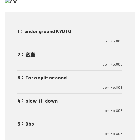
1
：
under ground KYOTO
room No.808
2
：
密室
room No.808
3
：
For a split second
room No.808
4
：
slow-it-down
room No.808
5
：
Bbb
room No.808