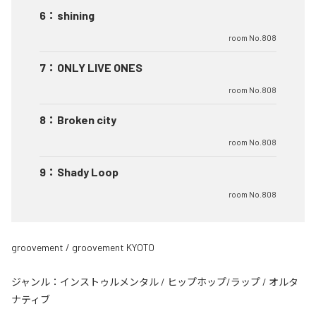
6
：
shining
room No.808
7
：
ONLY LIVE ONES
room No.808
8
：
Broken city
room No.808
9
：
Shady Loop
room No.808
groovement / groovement KYOTO
ジャンル：
インストゥルメンタル
/
ヒップホップ/ラップ
/
オルタ
ナティブ