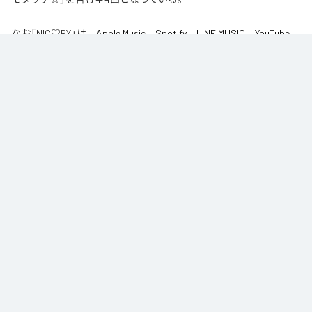
なお「
NIC♡RY
」は、
Apple Music
、
Spotify
、
LINE MUSIC
、
YouTube
Music
、
Amazon Music Unlimited
などの音楽配信サービスで聴くこと
ができる。
各配信サービス：
NIC♡RY
1
：
PEACE
NIC♡RY
2
：
サマグッタイム
NIC♡RY
3
：
踊るニンニコリン
NIC♡RY