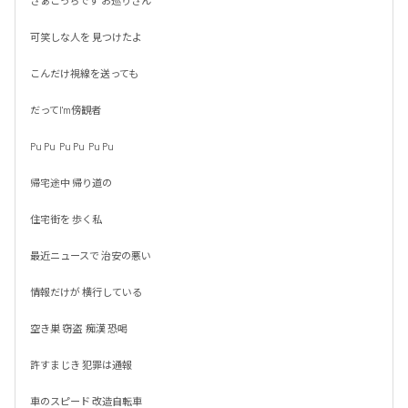
さぁこっちです お巡りさん

可笑しな人を 見つけたよ

こんだけ視線を送っても

だってI'm傍観者

Pu Pu  Pu Pu  Pu Pu

帰宅途中 帰り道の

住宅街を 歩く私

最近ニュースで 治安の悪い

情報だけが 横行している

空き巣 窃盗  痴漢 恐喝

許すまじき 犯罪は通報

車のスピード 改造自転車
