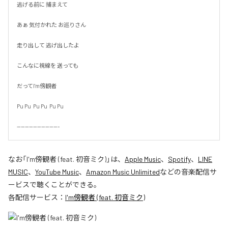
逃げる前に 捕まえて

あぁ 気付かれた お巡りさん

走り出して 逃げ出したよ

こんなに視線を 送っても

だってI'm傍観者

Pu Pu  Pu Pu  Pu Pu

---------------------
なお「
I'm傍観者 (feat. 初音ミク)
」は、
Apple Music
、
Spotify
、
LINE
MUSIC
、
YouTube Music
、
Amazon Music Unlimited
などの音楽配信サ
ービスで聴くことができる。
各配信サービス：
I'm傍観者 (feat. 初音ミク)