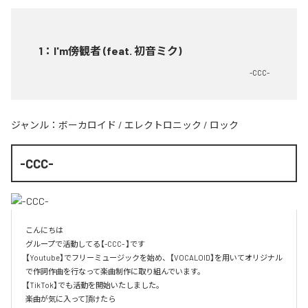
1
：
I'm傍観者 (feat. 初音ミク)
-CCC-
ジャンル：
ボーカロイド
/
エレクトロニック
/
ロック
-CCC-
こんにちは

グループで活動してる【-CCC- 】です

【Youtube】でフリーミュージックを始め、【VOCALOID】を用いてオリジナル
で作詞作曲を行なって楽曲制作に取り組んでいます。

【TikTok】でも活動を開始いたしました。

楽曲が気に入って頂けたら
