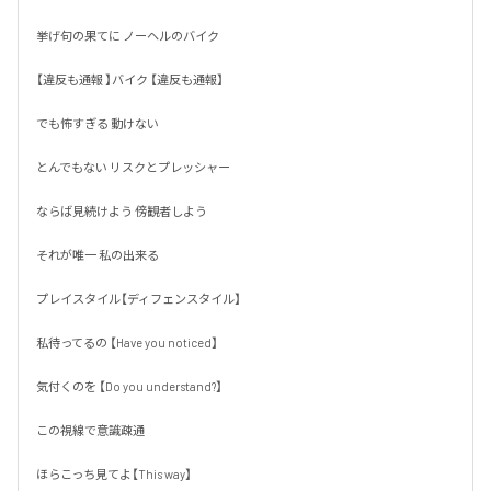
挙げ句の果てに ノーヘルのバイク

【違反も通報 】バイク 【違反も通報】

でも怖すぎる 動けない 

とんでもない リスクとプレッシャー

ならば見続けよう 傍観者しよう

それが唯一 私の出来る 

プレイスタイル【ディフェンスタイル】

私待ってるの 【Have you noticed】

気付くのを 【Do you understand?】

この視線で意識疎通

ほらこっち見てよ【This way】
