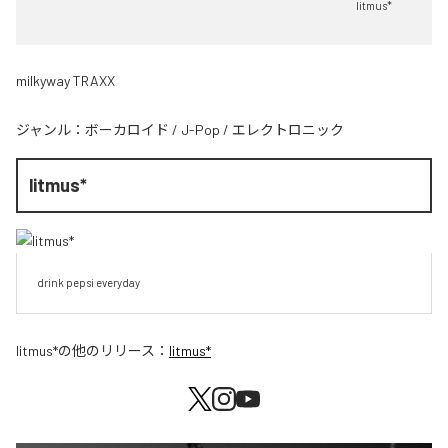
litmus*
milkyway TRAXX
ジャンル：
ボーカロイド
/
J-Pop
/
エレクトロニック
litmus*
drink pepsi everyday
litmus*
の他のリリース：
litmus*