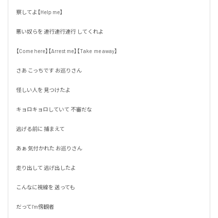
察してよ【Help me】

悪い奴らを 連行連行連行 してくれよ

【Come here】【Arrest me】【Take  me away】

さあ こっちです お巡りさん

怪しい人を 見つけたよ

キョロキョロしていて 不審だな

逃げる前に 捕まえて

あぁ 気付かれた お巡りさん

走り出して 逃げ出したよ

こんなに視線を 送っても

だってI'm傍観者
