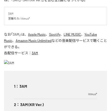
3AM

宮舞モカ / litmus*
なお「
3AM
」は、
Apple Music
、
Spotify
、
LINE MUSIC
、
YouTube
Music
、
Amazon Music Unlimited
などの音楽配信サービスで聴くこと
ができる。
各配信サービス：
3AM
1
：
3AM
litmus*
2
：
3AM (KR Ver.)