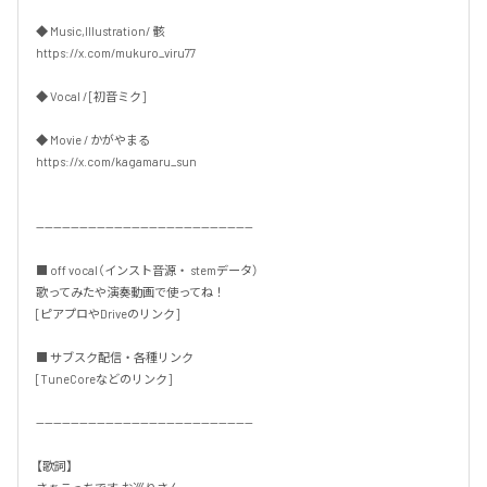
◆ Music,Illustration/ 骸

https://x.com/mukuro_viru77

◆ Vocal / [初音ミク]

◆ Movie / かがやまる

https://x.com/kagamaru_sun

--------------------------------------------------

■ off vocal（インスト音源・ stemデータ）

歌ってみたや演奏動画で使ってね！

[ピアプロやDriveのリンク]

■ サブスク配信・各種リンク

[TuneCoreなどのリンク]

--------------------------------------------------

【歌詞】
