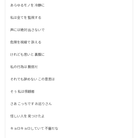
あらゆるモノを 冷静に

私は全てを 監視する

声には絶対 出さないで

危険を視線で 訴える

けれども思いと 裏腹に

私の行為は 脆弱だ

それでも辞めない この意思は

そぅ 私は傍観者

さあ こっちです お巡りさん

怪しい人を 見つけたよ

キョロキョロしていて 不審だな
