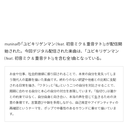
muninaの「ユビキリゲンマン (feat. 初音ミク & 重音テト)」が配信開
始された。今回デジタル配信された楽曲は、「ユビキリゲンマン
(feat. 初音ミク & 重音テト)」を含む全1曲となっている。
お金や仕事、社会的価値に振り回されることで、本来の自分を見失ってしま
う現代人の葛藤を描いた楽曲です。終わりのない欲望や他者との比較に支配
される日常を描き、「ワタシ」と「私」という二つの自分を対比させることで、
周囲に合わせる自分と本心の自分の対立を表現しています。「指切り」は誰か
との約束ではなく、自分自身と向き合い、本当の声を信じて生きるための決
意の象徴です。言葉遊びや韻を多用しながら、自己肯定やアイデンティティの
再確認というテーマを、ポップで中毒性のあるサウンドに乗せて描いていま
す。